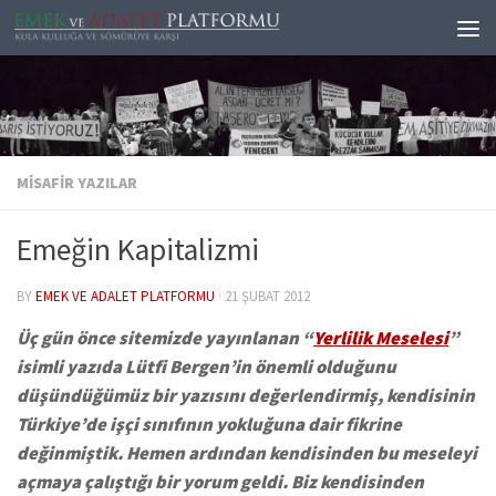
Skip to content
MISAFIR YAZILAR
Emeğin Kapitalizmi
BY
EMEK VE ADALET PLATFORMU
·
21 ŞUBAT 2012
Üç gün önce sitemizde yayınlanan “
Yerlilik Meselesi
”
isimli yazıda Lütfi Bergen’in önemli olduğunu
düşündüğümüz bir yazısını değerlendirmiş, kendisinin
Türkiye’de işçi sınıfının yokluğuna dair fikrine
değinmiştik. Hemen ardından kendisinden bu meseleyi
açmaya çalıştığı bir yorum geldi. Biz kendisinden