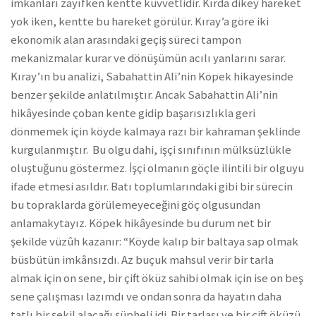
imkanları zayıfken kentte kuvvetlidir. Kırda dikey hareket
yok iken, kentte bu hareket görülür. Kıray’a göre iki
ekonomik alan arasındaki geçiş süreci tampon
mekanizmalar kurar ve dönüşümün acılı yanlarını sarar.
Kıray’ın bu analizi, Sabahattin Ali’nin Köpek hikayesinde
benzer şekilde anlatılmıştır. Ancak Sabahattin Ali’nin
hikâyesinde çoban kente gidip başarısızlıkla geri
dönmemek için köyde kalmaya razı bir kahraman şeklinde
kurgulanmıştır. Bu olgu dahi, işçi sınıfının mülksüzlükle
oluştuğunu göstermez. İşçi olmanın göçle ilintili bir olguyu
ifade etmesi asıldır. Batı toplumlarındaki gibi bir sürecin
bu topraklarda görülemeyeceğini göç olgusundan
anlamakytayız. Köpek hikâyesinde bu durum net bir
şekilde vüzûh kazanır: “Köyde kalıp bir baltaya sap olmak
büsbütün imkânsızdı. Az buçuk mahsul verir bir tarla
almak için on sene, bir çift öküz sahibi olmak için ise on beş
sene çalışması lazımdı ve ondan sonra da hayatın daha
tatlı bir şekil alacağı şüpheli idi. Bir tarlası ve bir çift öküzü