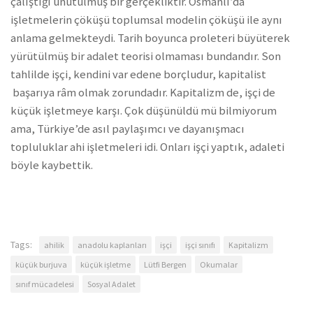
çalıştığı unutulmuş bir gerçekliktir. Osmanlı’da
işletmelerin çöküşü toplumsal modelin çöküşü ile aynı
anlama gelmekteydi. Tarih boyunca proleteri büyüterek
yürütülmüş bir adalet teorisi olmaması bundandır. Son
tahlilde işçi, kendini var edene borçludur, kapitalist
başarıya râm olmak zorundadır. Kapitalizm de, işçi de
küçük işletmeye karşı. Çok düşünüldü mü bilmiyorum
ama, Türkiye’de asıl paylaşımcı ve dayanışmacı
topluluklar ahi işletmeleri idi. Onları işçi yaptık, adaleti
böyle kaybettik.
Tags:
ahilik
anadolu kaplanları
işçi
işçi sınıfı
Kapitalizm
küçük burjuva
küçük işletme
Lütfi Bergen
Okumalar
sınıf mücadelesi
Sosyal Adalet