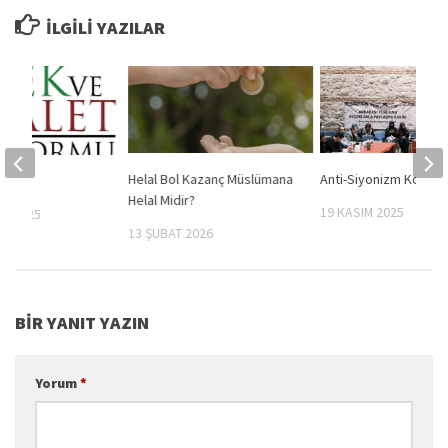
İLGILI YAZILAR
Helal Bol Kazanç Müslümana
Anti-Siyonizm Kongre
Helal Midir?
19 KASIM 2025
S 2025
13 ŞUBAT 2026
BIR YANIT YAZIN
Yorum
*