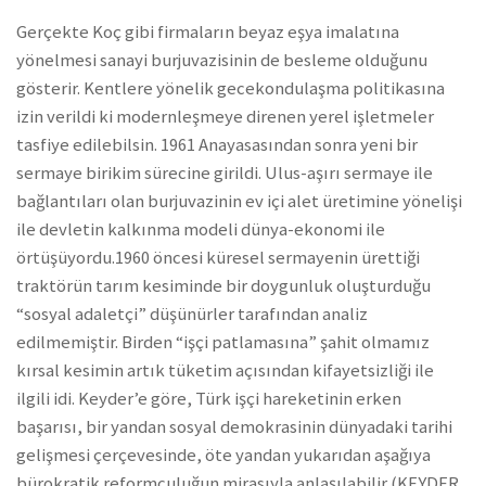
Gerçekte Koç gibi firmaların beyaz eşya imalatına
yönelmesi sanayi burjuvazisinin de besleme olduğunu
gösterir. Kentlere yönelik gecekondulaşma politikasına
izin verildi ki modernleşmeye direnen yerel işletmeler
tasfiye edilebilsin. 1961 Anayasasından sonra yeni bir
sermaye birikim sürecine girildi. Ulus-aşırı sermaye ile
bağlantıları olan burjuvazinin ev içi alet üretimine yönelişi
ile devletin kalkınma modeli dünya-ekonomi ile
örtüşüyordu.1960 öncesi küresel sermayenin ürettiği
traktörün tarım kesiminde bir doygunluk oluşturduğu
“sosyal adaletçi” düşünürler tarafından analiz
edilmemiştir. Birden “işçi patlamasına” şahit olmamız
kırsal kesimin artık tüketim açısından kifayetsizliği ile
ilgili idi. Keyder’e göre, Türk işçi hareketinin erken
başarısı, bir yandan sosyal demokrasinin dünyadaki tarihi
gelişmesi çerçevesinde, öte yandan yukarıdan aşağıya
bürokratik reformculuğun mirasıyla anlaşılabilir (KEYDER,