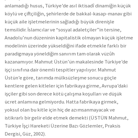
anlamadığı husus, Türkiye’de asıl iktisadî dinamiğin küçük
köylü ve çiftçiliğin, şehirlerde de bakkal-kasap-manav gibi
küçük aile işletmelerinin sağladığı büyük direnişle
temsilidir. İslamcılar ve “sosyal adaletçiler”in tersine,
Anadolu’nun düzeninin kapitalistik olmayan küçük işletme
modelinin üzerinde yükseldiğini ifade etmekle farklı bir
paradigmaya yöneldiğim sanırım tam olarak vüzûh
kazanamıyor. Mahmut Üstün’ün makalesinde Türkiye’de
işçi sınıfına dair önemli tespitler yapılıyor. Mahmut
Üstün’e göre, tarımda mülksüzleşme sonucu göçle
kentlere gelen kitleler için fabrikaya girme, Avrupa’daki
işçiler gibi son derece kötü çalışma koşulları ve düşük
ücret anlamına gelmiyordu. Hatta fabrikaya girmek,
yoksul olan bu kitle için hiç de azımsanmayacak ve
istikrarlı bir gelir elde etmek demekti (ÜSTÜN Mahmut,
Türkiye İşçi Hareketi Üzerine Bazı Gözlemler, Praksis
Dergisi, Güz, 2002).