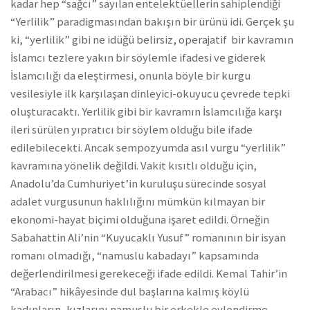
kadar hep “sağcı” sayılan entelektüellerin sahiplendiği
“Yerlilik” paradigmasından bakışın bir ürünü idi. Gerçek şu
ki, “yerlilik” gibi ne idüğü belirsiz, operajatif bir kavramın
İslamcı tezlere yakın bir söylemle ifadesi ve giderek
İslamcılığı da eleştirmesi, onunla böyle bir kurgu
vesilesiyle ilk karşılaşan dinleyici-okuyucu çevrede tepki
oluşturacaktı. Yerlilik gibi bir kavramın İslamcılığa karşı
ileri sürülen yıpratıcı bir söylem olduğu bile ifade
edilebilecekti. Ancak sempozyumda asıl vurgu “yerlilik”
kavramına yönelik değildi. Vakit kısıtlı olduğu için,
Anadolu’da Cumhuriyet’in kuruluşu sürecinde sosyal
adalet vurgusunun haklılığını mümkün kılmayan bir
ekonomi-hayat biçimi olduğuna işaret edildi. Örneğin
Sabahattin Ali’nin “Kuyucaklı Yusuf” romanının bir isyan
romanı olmadığı, “namuslu kabadayı” kapsamında
değerlendirilmesi gerekeceği ifade edildi. Kemal Tahir’in
“Arabacı” hikâyesinde dul başlarına kalmış köylü
kadınların, kızlarını namuslu bir erkekle evlendirme