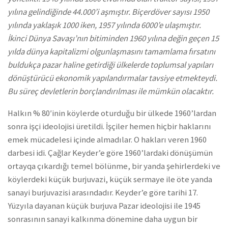
yılına gelindiğinde 44.000’i aşmıştır.
Biçerdöver sayısı 1950
yılında yaklaşık 1000 iken, 1957 yılında 6000’e ulaşmıştır.
İkinci Dünya Savaşı’nın bitiminden 1960 yılına değin geçen 15
yılda dünya kapitalizmi olgunlaşmasını tamamlama fırsatını
buldukça pazar haline getirdiği ülkelerde toplumsal yapıları
dönüştürücü ekonomik yapılandırmalar tavsiye etmekteydi.
Bu süreç devletlerin borçlandırılması ile mümkün olacaktır.
Halkın % 80′inin köylerde oturduğu bir ülkede 1960’lardan
sonra işçi ideolojisi üretildi. İşçiler hemen hiçbir haklarını
emek mücadelesi içinde almadılar. O hakları veren 1960
darbesi idi. Çağlar Keyder’e göre 1960’lardaki dönüşümün
ortayqa çıkardığı temel bölünme, bir yanda şehirlerdeki ve
köylerdeki küçük burjuvazi, küçük sermaye ile öte yanda
sanayi burjuvazisi arasındadır. Keyder’e göre tarihi 17.
Yüzyıla dayanan küçük burjuva Pazar ideolojisi ile 1945
sonrasının sanayi kalkınma dönemine daha uygun bir