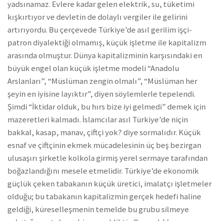
yadsınamaz. Evlere kadar gelen elektrik, su, tüketimi
kışkırtıyor ve devletin de dolaylı vergiler ile gelirini
artırıyordu. Bu çerçevede Türkiye’de asıl gerilim işçi-
patron diyalektiği olmamış, küçük işletme ile kapitalizm
arasında olmuştur. Dünya kapitalizminin karşısındaki en
büyük engel olan küçük işletme modeli “Anadolu
Arslanları”, “Müslüman zengin olmalı”, “Müslüman her
şeyin en iyisine layıktır”, diyen söylemlerle tepelendi.
Şimdi “İktidar olduk, bu hırs bize iyi gelmedi” demek için
mazeretleri kalmadı. İslamcılar asıl Türkiye’de niçin
bakkal, kasap, manav, çiftçi yok? diye sormalıdır. Küçük
esnaf ve çiftçinin ekmek mücadelesinin üç beş bezirgan
ulusaşırı şirketle kolkola girmiş yerel sermaye tarafından
boğazlandığını mesele etmelidir. Türkiye’de ekonomik
güçlük çeken tabakanın küçük üretici, imalatçı işletmeler
olduğu; bu tabakanın kapitalizmin gerçek hedefi haline
geldiği, küreselleşmenin temelde bu grubu silmeye