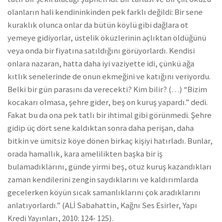
olanların hali kendininkinden pek farklı değildi: Bir sene
kuraklık olunca onlar da bütün köylü gibi dağlara ot
yemeye gidiyorlar, üstelik öküzlerinin açlıktan öldüğünü
veya onda bir fiyatına satıldığını görüyorlardı. Kendisi
onlara nazaran, hatta daha iyi vaziyette idi, çünkü ağa
kıtlık senelerinde de onun ekmeğini ve katığını veriyordu.
Belki bir gün parasını da verecekti? Kim bilir? (…) “Bizim
kocakarı olmasa, şehre gider, beş on kuruş yapardı.” dedi.
Fakat bu da ona pek tatlı bir ihtimal gibi görünmedi. Şehre
gidip üç dört sene kaldıktan sonra daha perişan, daha
bitkin ve ümitsiz köye dönen birkaç kişiyi hatırladı. Bunlar,
orada hamallık, kara amelilikten başka bir iş
bulamadıklarını, günde yirmi beş, otuz kuruş kazandıkları
zaman kendilerini zengin saydıklarını ve kaldırımlarda
gecelerken köyün sıcak samanlıklarını çok aradıklarını
anlatıyorlardı.” (ALİ Sabahattin, Kağnı Ses Esirler, Yapı
Kredi Yayınları, 2010: 124- 125).