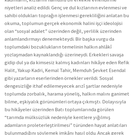
niyetleri analiz edildi. Genç ve dul kızlarının evlenmesi ve
sahibi oldukları toprağın işlenmesi gerekliliğini anlatan bu
okuma, toplumun gerçek ekonomik halini işçi ideolojisi
olan “sosyal adalet” üzerinden değil, yerlilik üzerinden
anlamlandırmayı denemekteydi. Bir başka vurgu da
toplumdaki bozuklukların temelinin halkın ahlâkî
yozlaşmadan kaynaklandığı üzerineydi. Erkekleri savaşa
gidip dul ya da kimsesiz kalmış kadınları hikâye eden Refik
Halit, Yakup Kadri, Kemal Tahir, Memduh Şevket Esendal
gibi yazarların eserlerinden örnekler verildi. Sosyal
dengesizliğe ithaf edilemeyecek arızî şartlar nedeniyle
toplumda zorbalık, harama yöneliş, halkın malını ganimet
bilme, eşkiyalık görünümleri ortaya çıkmıştı. Dolayısıyla
bu hikâyeler üzerinden Batı toplumlarında görülen
“tarımda mülksüzlük nedeniyle kentlere yığılmış
adamların proleterleştirilmesi” türünden hayat anlatıları
bulunmadığını söylemek imkânı hasıl oldu. Ancak gerek