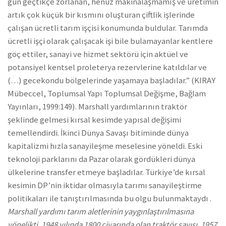
gün geçtikçe zorlanan, henüz makinalaşmamış ve üretimin
artık çok küçük bir kısmını oluşturan çiftlik işlerinde
çalışan ücretli tarım işçisi konumunda buldular. Tarımda
ücretli işçi olarak çalışacak işi bile bulamayanlar kentlere
göç ettiler, sanayi ve hizmet sektörü için aktüel ve
potansiyel kentsel proleterya rezervlerine katıldılar ve
(…) gecekondu bölgelerinde yaşamaya başladılar.” (KIRAY
Mübeccel, Toplumsal Yapı Toplumsal Değişme, Bağlam
Yayınları, 1999:149). Marshall yardımlarının traktör
şeklinde gelmesi kırsal kesimde yapısal değişimi
temellendirdi. İkinci Dünya Savaşı bitiminde dünya
kapitalizmi hızla sanayileşme meselesine yöneldi. Eski
teknoloji parklarını da Pazar olarak gördükleri dünya
ülkelerine transfer etmeye başladılar. Türkiye’de kırsal
kesimin DP’nin iktidar olmasıyla tarımı sanayileştirme
politikaları ile tanıştırılmasında bu olgu bulunmaktaydı .
Marshall yardımı tarım aletlerinin yaygınlaştırılmasına
yönelikti. 1948 yılında 1800 civarında olan traktör sayısı, 1957