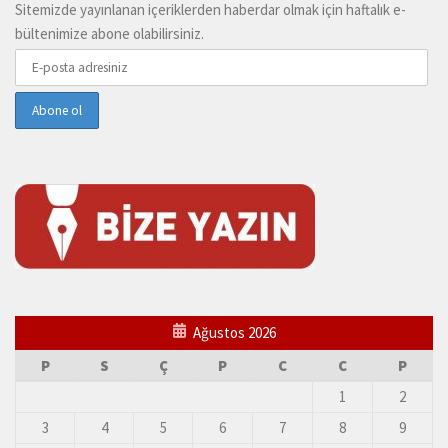
Sitemizde yayınlanan içeriklerden haberdar olmak için haftalık e-
bültenimize abone olabilirsiniz.
Ağustos 2026
P
S
Ç
P
C
C
P
1
2
3
4
5
6
7
8
9