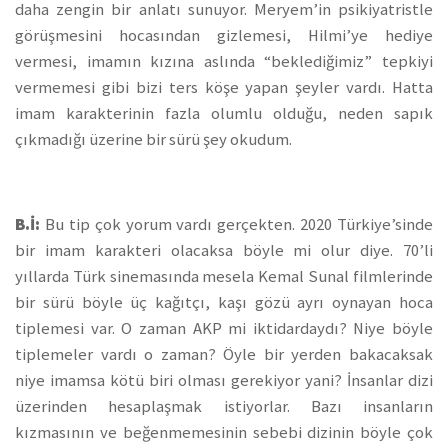
daha zengin bir anlatı sunuyor. Meryem’in psikiyatristle
görüşmesini hocasından gizlemesi, Hilmi’ye hediye
vermesi, imamın kızına aslında “beklediğimiz” tepkiyi
vermemesi gibi bizi ters köşe yapan şeyler vardı. Hatta
imam karakterinin fazla olumlu olduğu, neden sapık
çıkmadığı üzerine bir sürü şey okudum.
B.İ:
Bu tip çok yorum vardı gerçekten. 2020 Türkiye’sinde
bir imam karakteri olacaksa böyle mi olur diye. 70’li
yıllarda Türk sinemasında mesela Kemal Sunal filmlerinde
bir sürü böyle üç kağıtçı, kaşı gözü ayrı oynayan hoca
tiplemesi var. O zaman AKP mi iktidardaydı? Niye böyle
tiplemeler vardı o zaman? Öyle bir yerden bakacaksak
niye imamsa kötü biri olması gerekiyor yani? İnsanlar dizi
üzerinden hesaplaşmak istiyorlar. Bazı insanların
kızmasının ve beğenmemesinin sebebi dizinin böyle çok