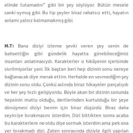
elinde tutamadın” gibi bir şey söylüyor. Bütün mesele
sanki oymuş gibi. Bu tip şeyler biraz rahatsız etti, hayatın
anlamı yalnız kalmamakmış gibi.
M.T:
Bana diziyi izleme şevki veren şey senin de
bahsettiğin gibi gündelik hayatta görebileceğimiz
insanları anlatmasıydı. Karakterler o hikâyenin içerisinde
sivrilmiyorlar yani. İlk baştan beri hep dizinin sonu nereye
bağlanacak diye merak ettim. Herhalde en sevmediğim şey
dizinin sonu oldu. Çünkü aslında biraz hikayeler parçalıydı
ve her şey hızlı gelişiyordu. Böyle akan bir dizinin sonunda
hepsinin mutlu olduğu, dertlerinden kurtulduğu bir şeye
dönüşmesi diziyi benim için biraz düşürdü. Biraz daha
seyirciye bırakmasını isterdim. Dizi bittikten sonra acaba
bu karakterlere ne oldu diye sormak isterdim ama pek ona
yer bırakmadı dizi. Zaten sonrasında diziyle ilgili yapılan