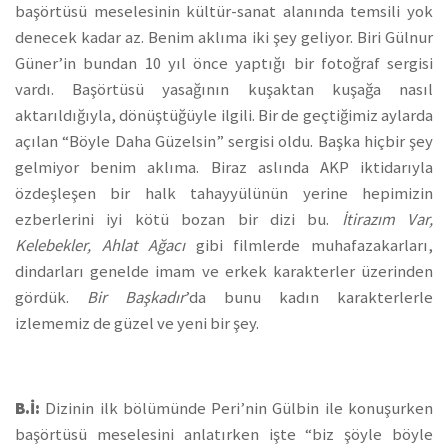
başörtüsü meselesinin kültür-sanat alanında temsili yok
denecek kadar az. Benim aklıma iki şey geliyor. Biri Gülnur
Güner’in bundan 10 yıl önce yaptığı bir fotoğraf sergisi
vardı. Başörtüsü yasağının kuşaktan kuşağa nasıl
aktarıldığıyla, dönüştüğüyle ilgili. Bir de geçtiğimiz aylarda
açılan “Böyle Daha Güzelsin” sergisi oldu. Başka hiçbir şey
gelmiyor benim aklıma. Biraz aslında AKP iktidarıyla
özdeşleşen bir halk tahayyülünün yerine hepimizin
ezberlerini iyi kötü bozan bir dizi bu.
İtirazım Var,
Kelebekler, Ahlat Ağacı
gibi filmlerde muhafazakarları,
dindarları genelde imam ve erkek karakterler üzerinden
gördük.
Bir Başkadır
’da bunu kadın karakterlerle
izlememiz de güzel ve yeni bir şey.
B.İ:
Dizinin ilk bölümünde Peri’nin Gülbin ile konuşurken
başörtüsü meselesini anlatırken işte “biz şöyle böyle