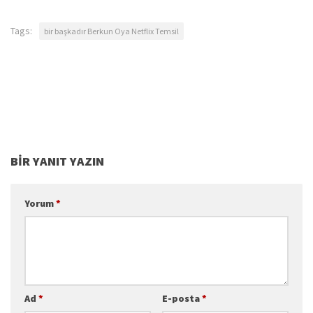
Tags:
bir başkadır Berkun Oya Netflix Temsil
BIR YANIT YAZIN
Yorum
*
Ad
*
E-posta
*