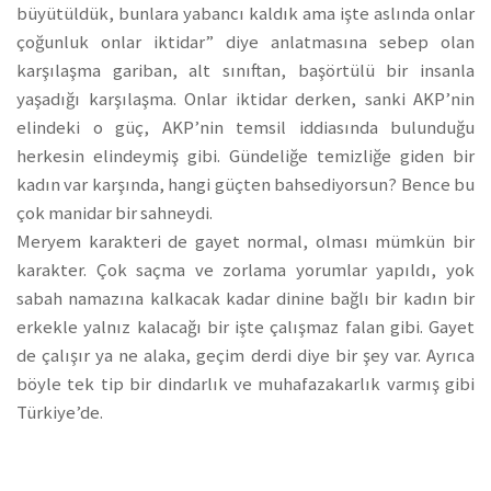
büyütüldük, bunlara yabancı kaldık ama işte aslında onlar
çoğunluk onlar iktidar” diye anlatmasına sebep olan
karşılaşma gariban, alt sınıftan, başörtülü bir insanla
yaşadığı karşılaşma. Onlar iktidar derken, sanki AKP’nin
elindeki o güç, AKP’nin temsil iddiasında bulunduğu
herkesin elindeymiş gibi. Gündeliğe temizliğe giden bir
kadın var karşında, hangi güçten bahsediyorsun? Bence bu
çok manidar bir sahneydi.
Meryem karakteri de gayet normal, olması mümkün bir
karakter. Çok saçma ve zorlama yorumlar yapıldı, yok
sabah namazına kalkacak kadar dinine bağlı bir kadın bir
erkekle yalnız kalacağı bir işte çalışmaz falan gibi. Gayet
de çalışır ya ne alaka, geçim derdi diye bir şey var. Ayrıca
böyle tek tip bir dindarlık ve muhafazakarlık varmış gibi
Türkiye’de.