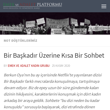
Skip to content
NOT DÜŞTÜKLERIMIZ
Bir Başkadır Üzerine Kısa Bir Sohbet
BY
EMEK VE ADALET KADIN GRUBU
·
25 KASIM 2020
Berkun Oya’nın bu ay içerisinde Netflix’te yayınlanan dizisi
Bir Başkadır farklı mecralarda konuşulmaya, tartışılmaya
devam ediyor. Biz de epey uzun bir süre gündemde kalan
dizinin hikâyesini, karakterlerini konuşmak için dört kadın
arkadaş bir araya geldik. Sohbete “bu dizi neden bu kadar
konuşuldu” sorusuyla başlayarak, dizi etrafında dönen