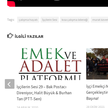
Tags:
çalışma hayatı
İşçilerin Sesi
kısa çalışma ödeneği
murat özver
İLGILI YAZILAR
İşçi Emekçi M
revi
İşçilerin Sesi 29 – Bak Postacı
Gerçekleştir
Gürel
Direniyor, Halit Büyük & Burhan
Başına!
Tan (PTT-Sen)
28 EKIM 2021
24 ARALIK 2020