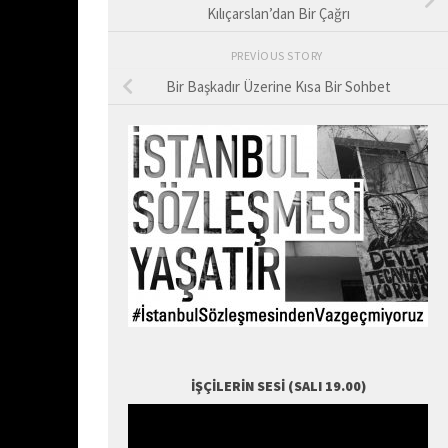
Kılıçarslan’dan Bir Çağrı
PREVIOUS STORY
Bir Başkadır Üzerine Kısa Bir Sohbet
a
ancak
nların
İŞÇILERIN SESI (SALI 19.00)
ma