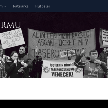
em
Patriarka
Hutbeler
aya Razı Olmak: Pandemide E