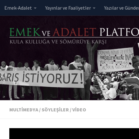
Emek-Adalet
Yayınlar ve Faaliyetler
Yazılar ve Günd
Skip to content
MULTIMEDYA
/
SÖYLEŞILER
/
VIDEO
İşçilerin Sesi 27 – Sıtm