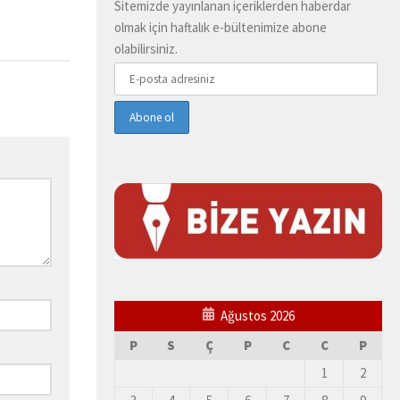
Sitemizde yayınlanan içeriklerden haberdar
olmak için haftalık e-bültenimize abone
olabilirsiniz.
Ağustos 2026
P
S
Ç
P
C
C
P
1
2