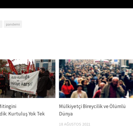
i
pandemi
itingini
Mülkiyetçi Bireycilik ve Ölümlü
dik: Kurtuluş Yok Tek
Dünya
18 AĞUSTOS 2021