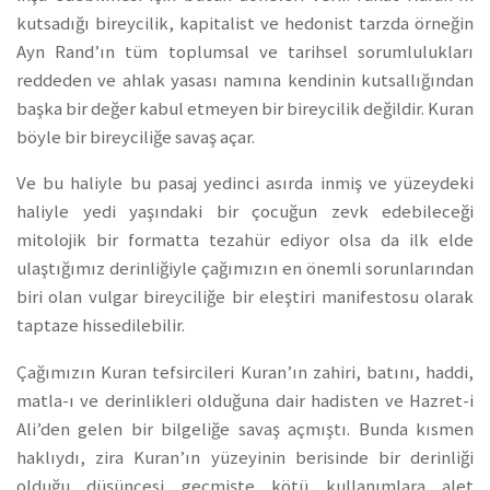
kutsadığı bireycilik, kapitalist ve hedonist tarzda örneğin
Ayn Rand’ın tüm toplumsal ve tarihsel sorumlulukları
reddeden ve ahlak yasası namına kendinin kutsallığından
başka bir değer kabul etmeyen bir bireycilik değildir. Kuran
böyle bir bireyciliğe savaş açar.
Ve bu haliyle bu pasaj yedinci asırda inmiş ve yüzeydeki
haliyle yedi yaşındaki bir çocuğun zevk edebileceği
mitolojik bir formatta tezahür ediyor olsa da ilk elde
ulaştığımız derinliğiyle çağımızın en önemli sorunlarından
biri olan vulgar bireyciliğe bir eleştiri manifestosu olarak
taptaze hissedilebilir.
Çağımızın Kuran tefsircileri Kuran’ın zahiri, batını, haddi,
matla-ı ve derinlikleri olduğuna dair hadisten ve Hazret-i
Ali’den gelen bir bilgeliğe savaş açmıştı. Bunda kısmen
haklıydı, zira Kuran’ın yüzeyinin berisinde bir derinliği
olduğu düşüncesi geçmişte kötü kullanımlara alet