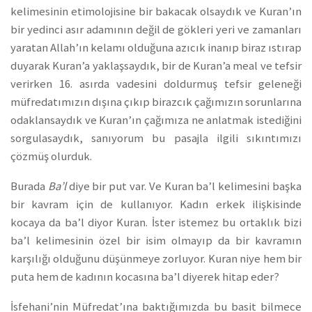
kelimesinin etimolojisine bir bakacak olsaydık ve Kuran’ın
bir yedinci asır adamının değil de gökleri yeri ve zamanları
yaratan Allah’ın kelamı olduğuna azıcık inanıp biraz ıstırap
duyarak Kuran’a yaklaşsaydık, bir de Kuran’a meal ve tefsir
verirken 16. asırda vadesini doldurmuş tefsir geleneği
müfredatımızın dışına çıkıp birazcık çağımızın sorunlarına
odaklansaydık ve Kuran’ın çağımıza ne anlatmak istediğini
sorgulasaydık, sanıyorum bu pasajla ilgili sıkıntımızı
çözmüş olurduk.
Burada
Ba’l
diye bir put var. Ve Kuran ba’l kelimesini başka
bir kavram için de kullanıyor. Kadın erkek ilişkisinde
kocaya da ba’l diyor Kuran. İster istemez bu ortaklık bizi
ba’l kelimesinin özel bir isim olmayıp da bir kavramın
karşılığı olduğunu düşünmeye zorluyor. Kuran niye hem bir
puta hem de kadının kocasına ba’l diyerek hitap eder?
İsfehani’nin Müfredat’ına baktığımızda bu basit bilmece