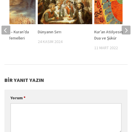
Notlar – Kuran’da
Dünyanın Sırrı
Kur’an Atölyesinden N
jinin Temelleri
Dua ve Şükür
24 KASIM 2024
11 MART 2022
 2020
BIR YANIT YAZIN
Yorum
*