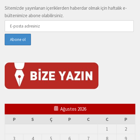
Sitemizde yayınlanan içeriklerden haberdar olmak için haftalık e-
bültenimize abone olabilirsiniz.
Ağustos 2026
P
S
Ç
P
C
C
P
1
2
3
4
5
6
7
8
9