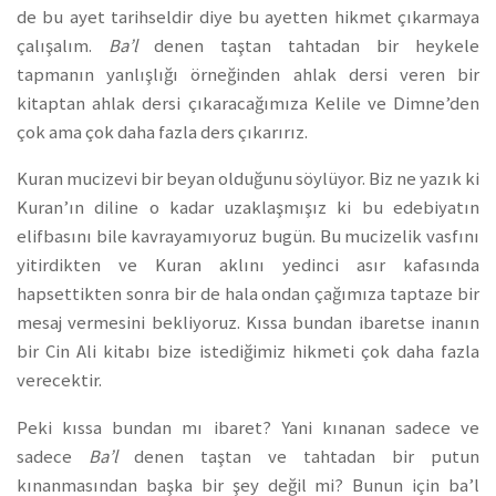
de bu ayet tarihseldir diye bu ayetten hikmet çıkarmaya
çalışalım.
Ba’l
denen taştan tahtadan bir heykele
tapmanın yanlışlığı örneğinden ahlak dersi veren bir
kitaptan ahlak dersi çıkaracağımıza Kelile ve Dimne’den
çok ama çok daha fazla ders çıkarırız.
Kuran mucizevi bir beyan olduğunu söylüyor. Biz ne yazık ki
Kuran’ın diline o kadar uzaklaşmışız ki bu edebiyatın
elifbasını bile kavrayamıyoruz bugün. Bu mucizelik vasfını
yitirdikten ve Kuran aklını yedinci asır kafasında
hapsettikten sonra bir de hala ondan çağımıza taptaze bir
mesaj vermesini bekliyoruz. Kıssa bundan ibaretse inanın
bir Cin Ali kitabı bize istediğimiz hikmeti çok daha fazla
verecektir.
Peki kıssa bundan mı ibaret? Yani kınanan sadece ve
sadece
Ba’l
denen taştan ve tahtadan bir putun
kınanmasından başka bir şey değil mi? Bunun için ba’l