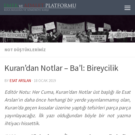
Skip to content
NOT DÜŞTÜKLERIMIZ
Kuran’dan Notlar – Ba’l: Bireycilik
BY
ESAT ARSLAN
·
18 OCAK 2019
Editör Notu: Her Cuma, Kuran’dan Notlar üst başlığı ile Esat
Arslan’ın daha önce herhangi bir yerde yayınlanmamış olan,
Kuran’da geçen kıssalar üzerine yaptığı tefsirleri parça parça
yayınlayacağız. İlk yazı olduğundan böyle bir not yazma
ihtiyacı hissettik.