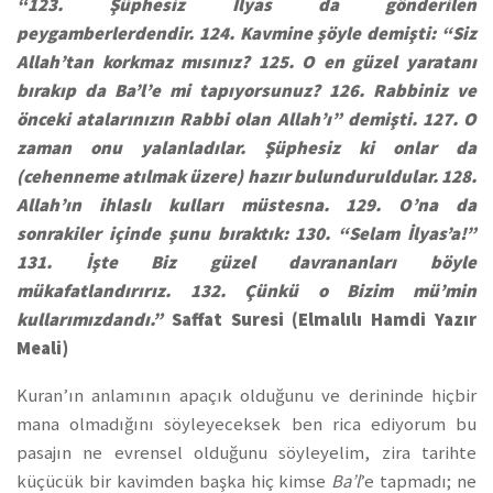
“123. Şüphesiz İlyas da gönderilen
peygamberlerdendir. 124. Kavmine şöyle demişti: “Siz
Allah’tan korkmaz mısınız? 125. O en güzel yaratanı
bırakıp da Ba’l’e mi tapıyorsunuz? 126. Rabbiniz ve
önceki atalarınızın Rabbi olan Allah’ı” demişti. 127. O
zaman onu yalanladılar. Şüphesiz ki onlar da
(cehenneme atılmak üzere) hazır bulunduruldular. 128.
Allah’ın ihlaslı kulları müstesna. 129. O’na da
sonrakiler içinde şunu bıraktık: 130. “Selam İlyas’a!”
131. İşte Biz güzel davrananları böyle
mükafatlandırırız. 132. Çünkü o Bizim mü’min
kullarımızdandı.”
Saffat Suresi (Elmalılı Hamdi Yazır
Meali)
Kuran’ın anlamının apaçık olduğunu ve derininde hiçbir
mana olmadığını söyleyeceksek ben rica ediyorum bu
pasajın ne evrensel olduğunu söyleyelim, zira tarihte
küçücük bir kavimden başka hiç kimse
Ba’l
’e tapmadı; ne