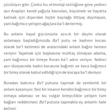
çözülüyor gibi. Çünkü bu etimoloji sözlüğüne göre yedinci
asır Arapları kendi yağıyla kavrulan, büyümek ve hayatta
kalmak için dışarıdan hiçbir kaynağa ihtiyaç duymayan,
yani bağımsız yetişen ağaçlara ba’l derlermiş.
Bu anlamı hayal gücümüzle azıcık bir deyim olarak
anlamaya başladığımızda
Ba’l
putu ve kadının kocası
olarak ba’l kelimesi de aralarındaki anlam bağını hemen
veriyor: Yaşamak için başkasına muhtaç olmayan adama,
yani bağımsız bir bireye Kuran ba’l adını veriyor. Yedinci
asır dünyasında kadın kocasına bağımlı ve koca bağımsız
bir birey olarak kabul edildiği için de kocaya ba’l deniyor.
Buradan bakınca
Ba’l
putuna tapmak da sembolik bir
anlam kazanıyor. Yani bir insanın kendini bağımsız bir birey
olmaya adaması ve bu vulgar bireycilikle çelişen tüm
bağları reddetmesi
Ba’l
putuna tapmakla eş anlamlı hale
geliyor.