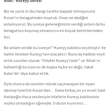
kıldı.”
Kureyş Suresi
Biz ne yazık ki (bu hangi tarihte başladı bilmiyorum)
Kuran’ın belagatinden koptuk. Onun ne dediğini
anlamıyoruz. Bu sureye geleneğimizin verdiği anlam da bu
belagatten kopmuş olmamızın en büyük belirtilerinden
biri.
Ne anlam verdik bu sureye? ‘Kureyş kabilesi seçilmiştir. Ve
halife ilelebet Kureyş’ten olacaktır.’ Bunu da hadisle teyit
ettik sünniler olarak: “Hilafet Kureyş’tedir” ve ‘Allah’ın
bahsettiği bu özel ev de başka hiçbir ev değil, fakat
Kabe’dir.’ diye kabul ettik.
Öyle olunca da sünniler olarak saçmasapan bir siyasi
ideoloji türettik Kuran’dan… Daha birkaç on yıl evvel Said
Hatipoğlu Hoca vesilesiyle hilafetin Kureyş kabilesinin
mülkü olmadığını öğrendik. O da bir kısmımız…