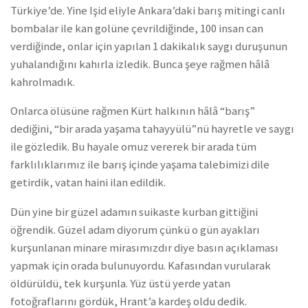
Türkiye’de. Yine Işid eliyle Ankara’daki barış mitingi canlı
bombalar ile kan golüne çevrildiğinde, 100 insan can
verdiğinde, onlar için yapılan 1 dakikalık saygı duruşunun
yuhalandığını kahırla izledik. Bunca şeye rağmen hâlâ
kahrolmadık.
Onlarca ölüsüne rağmen Kürt halkının hâlâ “barış”
dediğini, “bir arada yaşama tahayyülü”nü hayretle ve saygı
ile gözledik. Bu hayale omuz vererek bir arada tüm
farklılıklarımız ile barış içinde yaşama talebimizi dile
getirdik, vatan haini ilan edildik.
Dün yine bir güzel adamın suikaste kurban gittiğini
öğrendik. Güzel adam diyorum çünkü o gün ayakları
kurşunlanan minare mirasımızdır diye basın açıklaması
yapmak için orada bulunuyordu. Kafasından vurularak
öldürüldü, tek kurşunla. Yüz üstü yerde yatan
fotoğraflarını gördük, Hrant’a kardeş oldu dedik.