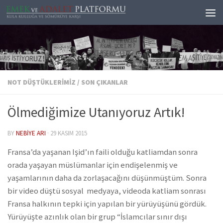
Skip to content
NOT DÜŞTÜKLERIMIZ
/
SON ÇIKANLAR
Ölmediğimize Utanıyoruz Artık!
BY
NEBIYE ARI
·
29 KASIM 2015
Fransa’da yaşanan Işid’ın faili olduğu katliamdan sonra
orada yaşayan müslümanlar için endişelenmiş ve
yaşamlarının daha da zorlaşacağını düşünmüştüm. Sonra
bir video düştü sosyal medyaya, videoda katliam sonrası
Fransa halkının tepki için yapılan bir yürüyüşünü gördük.
Yürüyüşte azınlık olan bir grup “İslamcılar sınır dışı