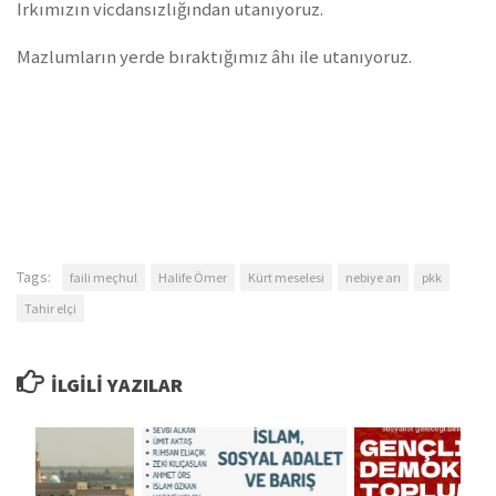
Irkımızın vicdansızlığından utanıyoruz.
Mazlumların yerde bıraktığımız âhı ile utanıyoruz.
Tags:
faili meçhul
Halife Ömer
Kürt meselesi
nebiye arı
pkk
Tahir elçi
İLGILI YAZILAR