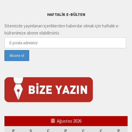
HAFTALIK E-BÜLTEN
Sitemizde yayınlanan içeriklerden haberdar olmak için haftalık e-
bültenimize abone olabilirsiniz.
Ağustos 2026
P
S
Ç
P
C
C
P