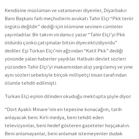
Kendisine müslüman ve vatansever diyenler, Diyarbakır
Baro Başkanı faili meçhullerin avukatı Tahir Elçi “Pkk terör
örgütü değildir” dediği için ölümüne sevinen cümleler
yayınladılar. Bir takım vicdansız yazar “Tahir Elçi’yi Pkk
öldürdü çünkü çatışmalar bitsin diyecekti/diyordu”
dediler. Eşi Türkan Elçi’nin ağzından “Katil Pkk” dediği
yönünde yalan haberler yaydılar. Halbuki devlet sözleri
yüzünden Tahir Elçi’yi makamından alıp yargılamış ve yine
aynı sözleri sebebiyle birçok milliyetçi insan tarafından
ölümle tehdit edilmişti.
Türkan Elçi eşinin dilinden okuduğu mektupta şöyle diyor:
“Dört Ayaklı Minare’nin en tepesine konacağım, tarih
anlayacak beni. Kirli medya, beni tehdit eden
televizyonlar, beni hedef gösteren gazeteler hoşçakalın.
Beni anlamayanlar, beni anlamak istemeyenler dudak