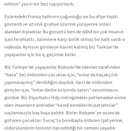
edilsin” yazılı bir bez taşıyorlardı.
Eylemdeki Fransa halkının çoğunluğu ise bu afişe tepki
gösterdi ve azınlık grubun üzerine yürüyerek onları
alandan dışladılar. Bu görüntü ben de dâhil bir çok insanın
içini ferahlattı, zalimlere karşı birlik olmuş bir halk vardı o
videoda. Aynısını görmeye hasret kalmış biz Türkiye’de
yaşayanlar için bir iç geçirme belki.
Biz Türkiye’de yaşayanlar Roboski’de (devlet tarafından
“hata” ile) öldürülen çocuklar için, “onlar da kaçakçılık
yapmasaymış” denildiğini duyduk. Gezi de öldürülen
gençler için, “onlar darbe istiyordu zaten” savunmasını
gördük. Biz Diyarbakır Hdp mitingindeki patlamadan sonra
ölen insanların ardından “kendi kendilerini patlattılar”
suçlamasıyla baş başa kaldık. Bizler Kobane’ye oyuncak
götüren çocukları Suruç’ta bombayla öldüren Işid yerine,
öldürülenlerin terörist ilan edildiği bir zamanı yaşadık