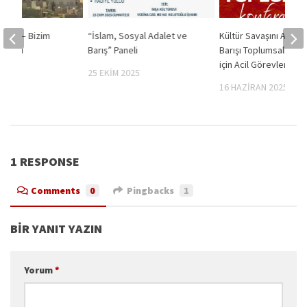
lgiç – Bizim
“İslam, Sosyal Adalet ve
Kültür Savaşını Aşmak
aşkası
Barış” Paneli
Barışı Toplumsallaştı
ecek
için Acil Görevlerimiz
25 EKIM 2025
19
16 HAZIRAN 2025
1 RESPONSE
Comments
0
Pingbacks
1
BIR YANIT YAZIN
Yorum
*