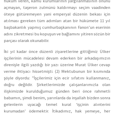
hüküm veren, kamu kurumlarının yargılanmasının önünü
açmayan, taşeron zulmünü kaldırmayı seçim vaadinden
öteye götüremeyen yani emperyal düzenin bekası için
atılması gereken tüm adımları atan bir hükümete 11 yıl
başbakanlık yapmış cumhurbaşkanının Fanon’un eserinin
adını zikretmesi bu kopuşun ve bağlamını yitiren sözün bir
parçası olarak okunabilir.
İki yıl kadar önce düzenli ziyaretlerine gittiğimiz Ülker
işçilerinin mücadelesi devam ederken bir arkadaşımızın
direnişle ilgili yazdığı bir yazı üzerine Murat Ülker cevap
verme ihtiyacı hissetmişti. (2) Mektubunun bir kısmında
şöyle diyordu: ”İşçilerimiz için ecir sıfatını kullanmanız,
doğru değildir. Şirketlerimizde çalışanlarımızla olan
ilişkimizde kurulduğumuz günden beri önce rahmetli
babamın, şimdi benim, yarınlarda da inşallah bizden sonra
gelenlerin uyacağı temel kural ‘işçinin alınterini
kurumadan’ ödemektir. İtikadımız, hak yemeye, her