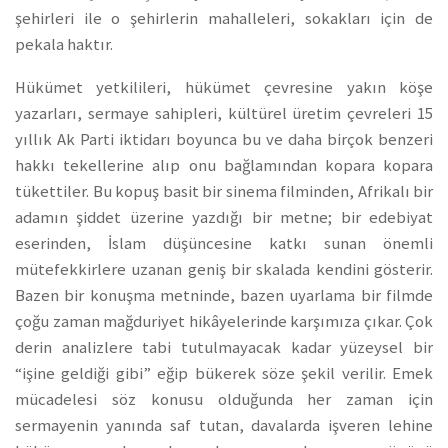
şehirleri ile o şehirlerin mahalleleri, sokakları için de
pekala haktır.
Hükümet yetkilileri, hükümet çevresine yakın köşe
yazarları, sermaye sahipleri, kültürel üretim çevreleri 15
yıllık Ak Parti iktidarı boyunca bu ve daha birçok benzeri
hakkı tekellerine alıp onu bağlamından kopara kopara
tükettiler. Bu kopuş basit bir sinema filminden, Afrikalı bir
adamın şiddet üzerine yazdığı bir metne; bir edebiyat
eserinden, İslam düşüncesine katkı sunan önemli
mütefekkirlere uzanan geniş bir skalada kendini gösterir.
Bazen bir konuşma metninde, bazen uyarlama bir filmde
çoğu zaman mağduriyet hikâyelerinde karşımıza çıkar. Çok
derin analizlere tabi tutulmayacak kadar yüzeysel bir
“işine geldiği gibi” eğip bükerek söze şekil verilir. Emek
mücadelesi söz konusu olduğunda her zaman için
sermayenin yanında saf tutan, davalarda işveren lehine