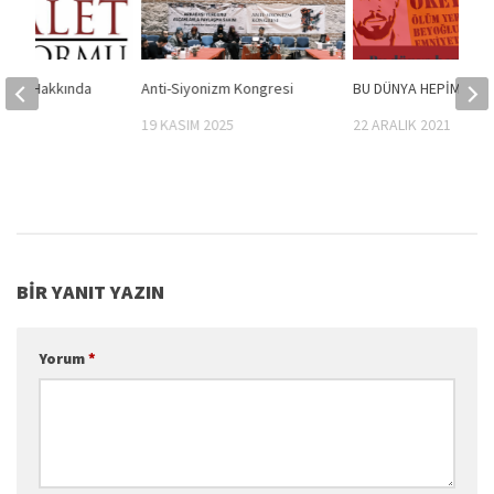
Süreci Hakkında
Anti-Siyonizm Kongresi
BU DÜNYA HEPİMİZE Y
19 KASIM 2025
22 ARALIK 2021
014
BIR YANIT YAZIN
Yorum
*