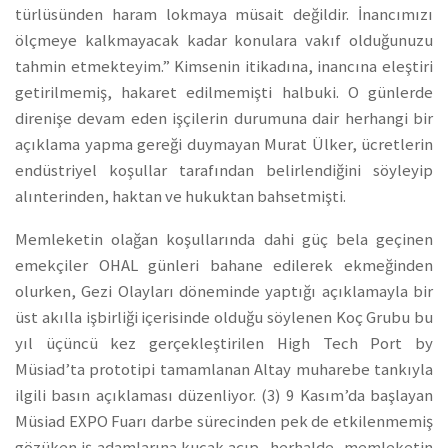
türlüsünden haram lokmaya müsait değildir. İnancımızı
ölçmeye kalkmayacak kadar konulara vakıf olduğunuzu
tahmin etmekteyim.” Kimsenin itikadına, inancına eleştiri
getirilmemiş, hakaret edilmemişti halbuki. O günlerde
direnişe devam eden işçilerin durumuna dair herhangi bir
açıklama yapma gereği duymayan Murat Ülker, ücretlerin
endüstriyel koşullar tarafından belirlendiğini söyleyip
alınterinden, haktan ve hukuktan bahsetmişti.
Memleketin olağan koşullarında dahi güç bela geçinen
emekçiler OHAL günleri bahane edilerek ekmeğinden
olurken, Gezi Olayları döneminde yaptığı açıklamayla bir
üst akılla işbirliği içerisinde olduğu söylenen Koç Grubu bu
yıl üçüncü kez gerçekleştirilen High Tech Port by
Müsiad’ta prototipi tamamlanan Altay muharebe tankıyla
ilgili basın açıklaması düzenliyor. (3) 9 Kasım’da başlayan
Müsiad EXPO Fuarı darbe sürecinden pek de etkilenmemiş
gözüken iş adamlarına kucak açıp -herhalde- memleketin