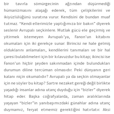
bir tavırla sömürgecinin ağzından düşürmediği
hümanizmasını alaşağı ederek, tüm çelişkilerini ve
ikiyüzlülüğünü suratına vurur. Kendisini de bundan muaf
tutmaz. “Kendi ellerimizle yaptığımıza bir bakın” diyerek
seslenir Avrupalı seçkinlere. Mutlak gücü ele geçirmiş ve
yitirmek istemeyen Avrupalı’ya, Fanon’un kitabını
okumaları için iki gerekçe sunar: Birincisi ne hale gelmiş
olduklarını anlamaları, kendilerini tanımaları ve bir hal
çaresi bulabilmeleri için bir kılavuzdur bu kitap; ikincisi ise
Fanon’un hiçbir şeyden sakınmadan içinde bulundukları
durumun diline tercüman olmasıdır. Peki dünyanın geri
kalanı niçin okumalıdır? Avrupalı ya da seçkin olmayanlar
için ne söyler bu kitap? Sartre nezaket gereği değil birlikte
yaşadığı insanlar adına utanç duyduğu için “bizler” diyerek
hitap eder. Başka coğrafyalarda, zaman aralıklarında
yaşayan “bizler”in yanıbaşımızdaki günahlar adına utanç
duymamız, feryat etmemiz gerektiğini hatırlatır. Aksi