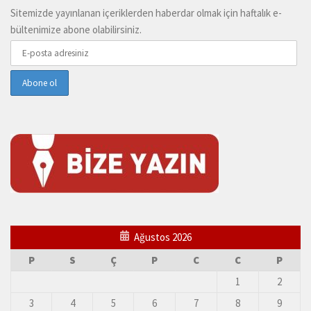
Sitemizde yayınlanan içeriklerden haberdar olmak için haftalık e-
bültenimize abone olabilirsiniz.
Ağustos 2026
P
S
Ç
P
C
C
P
1
2
3
4
5
6
7
8
9