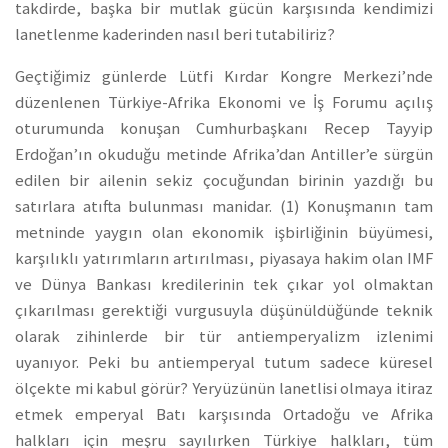
takdirde, başka bir mutlak gücün karşısında kendimizi
lanetlenme kaderinden nasıl beri tutabiliriz?
Geçtiğimiz günlerde Lütfi Kırdar Kongre Merkezi’nde
düzenlenen Türkiye-Afrika Ekonomi ve İş Forumu açılış
oturumunda konuşan Cumhurbaşkanı Recep Tayyip
Erdoğan’ın okuduğu metinde Afrika’dan Antiller’e sürgün
edilen bir ailenin sekiz çocuğundan birinin yazdığı bu
satırlara atıfta bulunması manidar. (1) Konuşmanın tam
metninde yaygın olan ekonomik işbirliğinin büyümesi,
karşılıklı yatırımların artırılması, piyasaya hakim olan IMF
ve Dünya Bankası kredilerinin tek çıkar yol olmaktan
çıkarılması gerektiği vurgusuyla düşünüldüğünde teknik
olarak zihinlerde bir tür antiemperyalizm izlenimi
uyanıyor. Peki bu antiemperyal tutum sadece küresel
ölçekte mi kabul görür? Yeryüzünün lanetlisi olmaya itiraz
etmek emperyal Batı karşısında Ortadoğu ve Afrika
halkları için meşru sayılırken Türkiye halkları, tüm