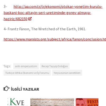
3-
http://aa.com.tr/tr/ekonomi/otokar-yonetim-kurulu-
baskani-koc-altayin-seri-uretiminde-gorev-almaya-
haziriz/682150
4- Frantz Fanon, The Wretched of the Earth, 1961.
https://www.marxists.org/subject/africa/fanon/conclusion.
Tags:
anti-emperyalizm
Recep Tayyip Erdoğan
Türkiye-Afrika Ekonomi ve İş Forumu
Yeryüzünün lanetlileri
İLGILI YAZILAR