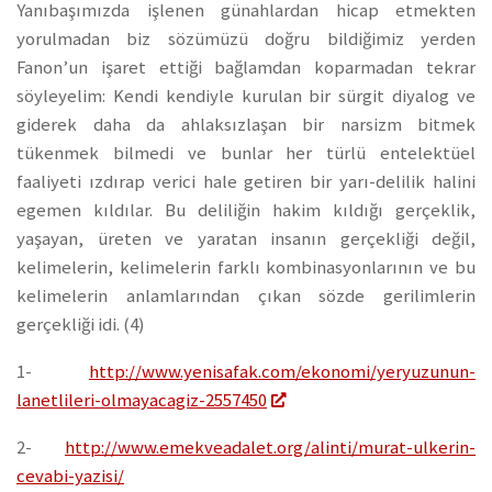
Yanıbaşımızda işlenen günahlardan hicap etmekten
yorulmadan biz sözümüzü doğru bildiğimiz yerden
Fanon’un işaret ettiği bağlamdan koparmadan tekrar
söyleyelim: Kendi kendiyle kurulan bir sürgit diyalog ve
giderek daha da ahlaksızlaşan bir narsizm bitmek
tükenmek bilmedi ve bunlar her türlü entelektüel
faaliyeti ızdırap verici hale getiren bir yarı-delilik halini
egemen kıldılar. Bu deliliğin hakim kıldığı gerçeklik,
yaşayan, üreten ve yaratan insanın gerçekliği değil,
kelimelerin, kelimelerin farklı kombinasyonlarının ve bu
kelimelerin anlamlarından çıkan sözde gerilimlerin
gerçekliği idi. (4)
1-
http://www.yenisafak.com/ekonomi/yeryuzunun-
lanetlileri-olmayacagiz-2557450
2-
http://www.emekveadalet.org/alinti/murat-ulkerin-
cevabi-yazisi/