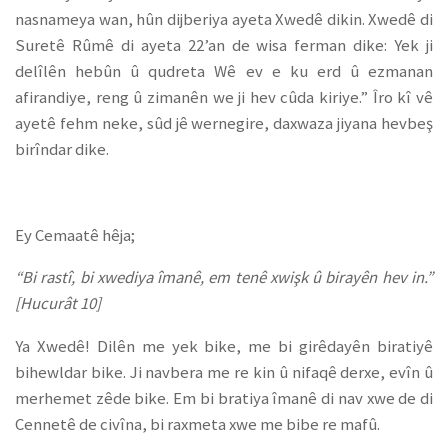
nasnameya wan, hûn dijberiya ayeta Xwedê dikin. Xwedê di
Suretê Rûmê di ayeta 22’an de wisa ferman dike: Yek ji
delîlên hebûn û qudreta Wê ev e ku erd û ezmanan
afirandiye, reng û zimanên we ji hev cûda kiriye.” Îro kî vê
ayetê fehm neke, sûd jê wernegire, daxwaza jiyana hevbeş
birîndar dike.
Ey Cemaatê hêja;
“Bi rastî, bi xwediya îmanê, em tenê xwişk û birayên hev in.”
[Hucurât 10]
Ya Xwedê! Dilên me yek bike, me bi girêdayên biratiyê
bihewldar bike. Ji navbera me re kin û nifaqê derxe, evîn û
merhemet zêde bike. Em bi bratiya îmanê di nav xwe de di
Cennetê de civîna, bi raxmeta xwe me bibe re mafû.