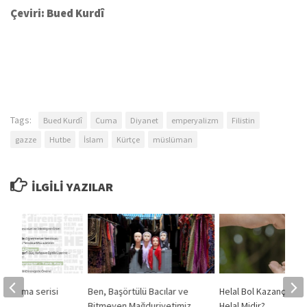
Çeviri: Bued Kurdî
Tags:
Bued Kurdî
Cuma
Diyanet
emperyalizm
Filistin
gazze
Hutbe
İslam
Kürtçe
müslüman
İLGILI YAZILAR
onuşma serisi
Ben, Başörtülü Bacılar ve
Helal Bol Kazanç Müs
Bitmeyen Mağduriyetimiz
Helal Midir?