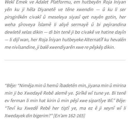
Wekî Emek ve Adalet Platformu, em hutbeyên Roja Îniyan
yên ku ji hêla Diyanetê ve têne xwendin — û ku li ser
pirsgirêkên civakî û meseleya siyasî qet nayên gotin, her
weha şîroveya Îslamê li aliyê sermayê û bi pejirandina
dewletê xelas dikin — di bin tenê ji bo civakê ve hatine dayîn
— li dijî wan, her Roja Îniyan hutbeyeke Alternatîf ku hevalên
me nivîsandine, ji balê xwendiyarên xwe re pêşkêş dikin.
“Bêje: “Nimêja min û hemû îbadetên min, jiyana min û mirina
min ji bo Xwedayê Rebê alemê ye. Şirîkê wî tune ye. Bi tenê
ev ferman li min hat kirin û min pêşî xwe sipartîye Wî.” Bêje:
“Tevî ku Xwedê Rebê her tiştî ye, ma ez ê ji xeynî wî li
Xwedayek din bigerim?”
[En’am 162-165]