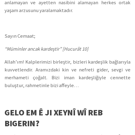
anlamayan ve ayetten nasibini alamayan herkes ortak
yaşam arzusunu yaralamaktadır.
Sayın Cemaat;
“Müminler ancak kardeştir” [Hucurât 10]
Allah’ım! Kalplerimizi birleştir, bizleri kardeşlik bağlarıyla
kuvvetlendir. Aramızdaki kin ve nefreti gider, sevgi ve
merhameti çoğalt. Bizi iman kardeşliğiyle cennette
buluştur, rahmetinle bizi affeyle…
GELO EM Ê JI XEYNÎ WÎ REB
BIGERIN?