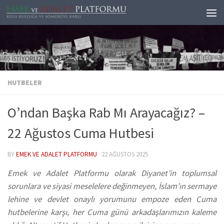
Skip to content
HUTBELER
O’ndan Başka Rab Mı Arayacağız? –
22 Ağustos Cuma Hutbesi
BY
EMEK VE ADALET PLATFORMU
·
22 AĞUSTOS 2025
Emek ve Adalet Platformu olarak Diyanet’in toplumsal
sorunlara ve siyasi meselelere değinmeyen, İslam’ın sermaye
lehine ve devlet onaylı yorumunu empoze eden Cuma
hutbelerine karşı, her Cuma günü arkadaşlarımızın kaleme