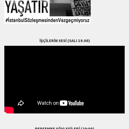
İŞÇILERIN SESI (SALI 19.00)
PERŞEMBE SÖYLEŞILERI (20:00)