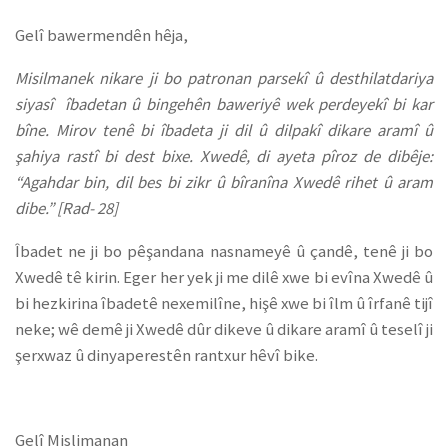
Gelî bawermendên hêja,
Misilmanek nikare ji bo patronan parsekî û desthilatdariya
siyasî îbadetan û bingehên baweriyê wek perdeyekî bi kar
bîne. Mirov tenê bi îbadeta ji dil û dilpakî dikare aramî û
şahiya rastî bi dest bixe. Xwedê, di ayeta pîroz de dibêje:
“Agahdar bin, dil bes bi zikr û bîranîna Xwedê rihet û aram
dibe.” [Rad- 28]
Îbadet ne ji bo pêşandana nasnameyê û çandê, tenê ji bo
Xwedê tê kirin. Eger her yek ji me dilê xwe bi evîna Xwedê û
bi hezkirina îbadetê nexemilîne, hişê xwe bi îlm û îrfanê tijî
neke; wê demê ji Xwedê dûr dikeve û dikare aramî û teselî ji
şerxwaz û dinyaperestên rantxur hêvî bike.
Gelî Mislimanan