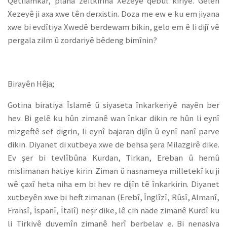
Qetliamkar, plana zeftkirina Xezeyê qebûl kiriye. Gelên
Xezeyê ji axa xwe tên derxistin. Doza me ew e ku em jiyana
xwe bi evdîtiya Xwedê berdewam bikin, gelo em ê li dijî vê
pergala zilm û zordariyê bêdeng bimînin?
Birayên Hêja;
Gotina biratiya Îslamê û siyaseta înkarkeriyê nayên ber
hev. Bi gelê ku hûn zimanê wan înkar dikin re hûn li eynî
mizgeftê sef digrin, li eynî bajaran dijîn û eynî nanî parve
dikin. Diyanet di xutbeya xwe de behsa şera Milazgirê dike.
Ev şer bi tevlîbûna Kurdan, Tirkan, Ereban û hemû
mislimanan hatiye kirin. Ziman û nasnameya milletekî ku ji
wê çaxî heta niha em bi hev re dijîn tê înkarkirin. Diyanet
xutbeyên xwe bi heft zimanan (Erebî, Înglîzî, Rûsî, Almanî,
Fransî, Îspanî, Îtalî) neşr dike, lê cih nade zimanê Kurdî ku
li Tirkiyê duyemîn zimanê herî berbelav e. Bi nenasiya