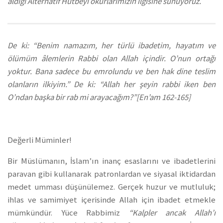
aldığı Alternatif Hutbeyi okurlarımızın ilgisine sunuyoruz.
De ki: “Benim namazım, her türlü ibadetim, hayatım ve
ölümüm âlemlerin Rabbi olan Allah içindir. O’nun ortağı
yoktur. Bana sadece bu emrolundu ve ben hak dine teslim
olanların ilkiyim.” De ki: “Allah her şeyin rabbi iken ben
O’ndan başka bir rab mi arayacağım?”[En’am 162-165]
Değerli Müminler!
Bir Müslümanın, İslam’ın inanç esaslarını ve ibadetlerini
paravan gibi kullanarak patronlardan ve siyasal iktidardan
medet umması düşünülemez. Gerçek huzur ve mutluluk;
ihlas ve samimiyet içerisinde Allah için ibadet etmekle
mümkündür. Yüce Rabbimiz
“Kalpler ancak Allah’ı