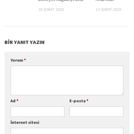
25
28 ŞUBAT 2026
13 ŞUBAT 2026
BIR YANIT YAZIN
Yorum
*
Ad
*
E-posta
*
İnternet sitesi