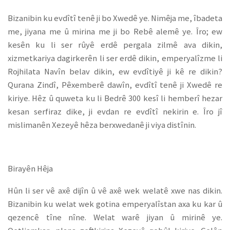
Bizanibin ku evdîtî tenê ji bo Xwedê ye. Nimêja me, îbadeta
me, jiyana me û mirina me ji bo Rebê alemê ye. Îro; ew
kesên ku li ser rûyê erdê pergala zilmê ava dikin,
xizmetkariya dagirkerên li ser erdê dikin, emperyalîzme li
Rojhilata Navîn belav dikin, ew evdîtiyê ji kê re dikin?
Qurana Zindî, Pêxemberê dawîn, evdîtî tenê ji Xwedê re
kiriye. Hêz û quweta ku li Bedrê 300 kesî li hemberî hezar
kesan serfiraz dike, ji evdan re evdîtî nekirin e. Îro jî
mislimanên Xezeyê hêza berxwedanê ji viya distînin.
Birayên Hêja
Hûn li ser vê axê dijîn û vê axê wek welatê xwe nas dikin.
Bizanibin ku welat wek gotina emperyalîstan axa ku kar û
qezencê tîne nîne. Welat warê jiyan û mirinê ye.