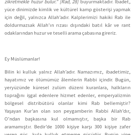
zikretmekle huzur bulur.” [Rad, 28]
buyurmaktadır.
İbadet,
yüce dinimizde kimlik ve kültürel kamp gösterişi yapmak
için değil, yalnızca Allah’adır. Kalplerimizi hakiki Rab ile
doldurmazsak Allah’ın rızası dışındaki batıl kâr ve rant
odaklarından huzur ve teselli arama çabasına gireriz.
Ey Müslümanlar!
Bilin ki kulluk yalnız Allah’adır. Namazımız, ibadetimiz,
hayatımız ve ölümümüz âlemlerin Rabbi içindir. Bugün,
yeryüzünde küresel zulüm düzeni kuranlara, halkların
toprağını işgal edenlere hizmet edenler, emperyalizmin
bölgesel distribütörü olanlar kimi Rab bellemiştir?
Yaşayan Kur’an olan son peygamberin Rabbi Allah’dır,
O’ndan başkasına kul olmamıştır, başka bir Rab
aramamıştır. Bedir’de 1000 kişiye karşı 300 kişiye zafer
veren güç, kula kulluk etmeme gücüdür. Bugün yine