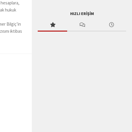
 hesaplara,
rtak hukuk
HIZLI ERIŞIM
er Bilgiç’in
ısını iktibas