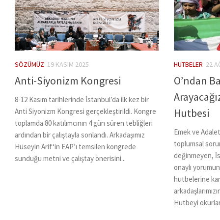
SÖZÜMÜZ
19 KASIM 2025
HUTBELER
22 A
Anti-Siyonizm Kongresi
O’ndan Ba
Arayacağı
8-12 Kasım tarihlerinde İstanbul’da ilk kez bir
Hutbesi
Anti Siyonizm Kongresi gerçekleştirildi. Kongre
toplamda 80 katılımcının 4 gün süren tebliğleri
Emek ve Adalet
ardından bir çalıştayla sonlandı. Arkadaşımız
toplumsal sorun
Hüseyin Arif‘in EAP’ı temsilen kongrede
değinmeyen, İs
sunduğu metni ve çalıştay önerisini...
onaylı yorumu
hutbelerine ka
arkadaşlarımızı
Hutbeyi okurları