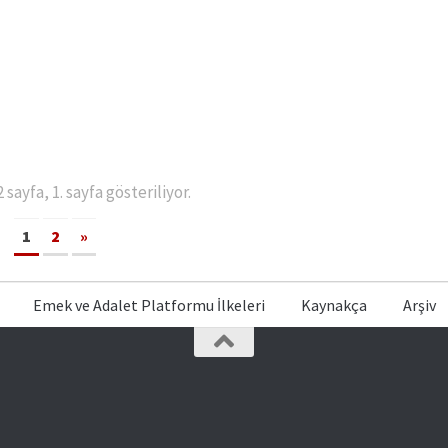
sayfa, 1. sayfa gösteriliyor.
1
2
»
Emek ve Adalet Platformu İlkeleri
Kaynakça
Arşiv