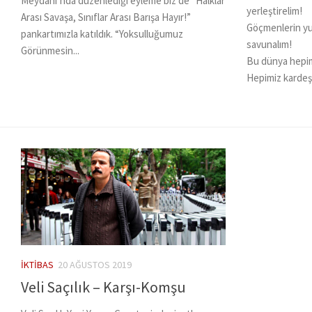
Meydanı’nda düzenlediği eyleme biz de “Halklar
yerleştirelim!
Arası Savaşa, Sınıflar Arası Barışa Hayır!”
Göçmenlerin yurt
pankartımızla katıldık. “Yoksulluğumuz
savunalım!
Görünmesin...
Bu dünya hepim
Hepimiz kardeşiz
İKTIBAS
20 AĞUSTOS 2019
Veli Saçılık – Karşı-Komşu