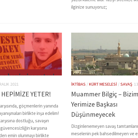
ilginize sunuyoruz;
RALIK 2021
İKTIBAS
/
KÜRT MESELESI
/
SAVAŞ
13
 HEPİMİZE YETER!
Muammer Bilgiç – Bizi
Yerimize Başkası
n karşısında, göçmenlerin yanında
Düşünmeyecek
nışmaları birlikte inşa edelim!
karşısına dostluğu, savaşın
Dizginlenemeyen savaş tamtamları
, güvencesizliğin karşısına
meselenin pek bahsedilmeyen ve e
nden emin olunmayı birlikte