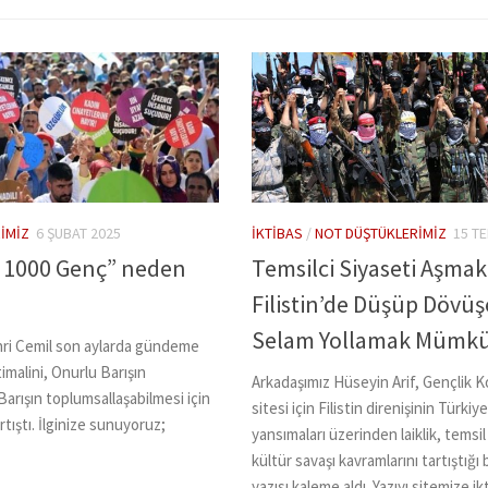
IMIZ
6 ŞUBAT 2025
İKTIBAS
/
NOT DÜŞTÜKLERIMIZ
15 T
in 1000 Genç” neden
Temsilci Siyaseti Aşmak 
Filistin’de Düşüp Dövü
Selam Yollamak Mümk
hri Cemil son aylarda gündeme
imalini, Onurlu Barışın
Arkadaşımız Hüseyin Arif, Gençlik K
 Barışın toplumsallaşabilmesi için
sitesi için Filistin direnişinin Türki
rtıştı. İlginize sunuyoruz;
yansımaları üzerinden laiklik, temsil
kültür savaşı kavramlarını tartıştığı 
yazısı kaleme aldı. Yazıyı sitemize i