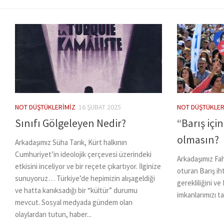
NOT DÜŞTÜKLERIMIZ
16 ŞUBAT 2025
NOT DÜŞTÜKLER
Sınıfı Gölgeleyen Nedir?
“Barış iç
olmasın?
Arkadaşımız Süha Tarık, Kürt halkının
Cumhuriyet’in ideolojik çerçevesi üzerindeki
Arkadaşımız Fa
etkisini inceliyor ve bir reçete çıkartıyor. İlginize
oturan Barış iht
sunuyoruz… Türkiye’de hepimizin alışageldiği
gerekliliğini ve
ve hatta kanıksadığı bir “kültür” durumu
imkanlarımızı ta
mevcut. Sosyal medyada gündem olan
olaylardan tutun, haber...