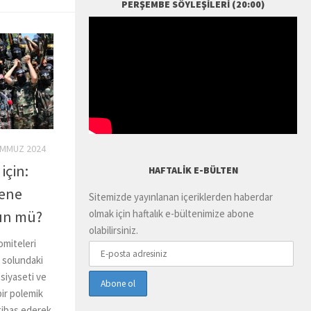
PERŞEMBE SÖYLEŞILERI (20:00)
EMMUZ 2024
için:
HAFTALIK E-BÜLTEN
şene
Sitemizde yayınlanan içeriklerden haberdar
olmak için haftalık e-bültenimize abone
ün mü?
olabilirsiniz.
omiteleri
ye solundaki
 siyaseti ve
bir polemik
ktibas ederek