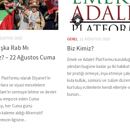
ĞUSTOS 2025
GENEL
21 AĞUSTOS 2025
şka Rab Mı
Biz Kimiz?
z? – 22 Ağustos Cuma
Emek ve Adalet Platformu kuruldu
yılından bugüne kadar şu iki hakika
bir pratiği örmeye, inşa etmeye çalışm
 Platformu olarak Diyanet’in
kula kulluk, sömürü ve zulüm düze
lara ve siyasi meselelere
kurtuluş ezilenlerin kendi elleriyle ol
lam’ın sermaye lehine ve devlet
bunun...
nu empoze eden Cuma
rşı, her Cuma günü
n kaleme aldığı Alternatif
mızın ilgisine...