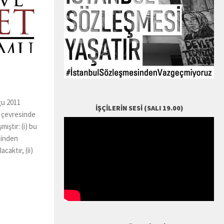
ğu 2011
İŞÇILERIN SESI (SALI 19.00)
t çevresinde
ıştır: (i) bu
ninden
acaktır, (ii)