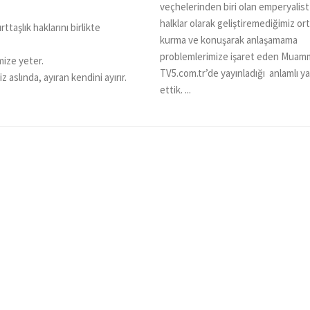
veçhelerinden biri olan emperyalist
halklar olarak geliştiremediğimiz o
taşlık haklarını birlikte
kurma ve konuşarak anlaşamama
problemlerimize işaret eden Muamm
ize yeter.
TV5.com.tr’de yayınladığı anlamlı yaz
 aslında, ayıran kendini ayırır.
ettik. ...