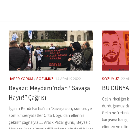
HABER-YORUM
/
SÖZÜMÜZ
14 ARALIK 2022
SÖZÜMÜZ
22 A
Beyazıt Meydanı’ndan “Savaşa
BU DÜNYA
Hayır!” Çağrısı
Gelin ırkçılığı
durduğumuz daya
İşçinin Kendi Partisi’nin “Savaşa son, sömürüye
Gelin nefretin 
son! Emperyalistler Orta Doğu’dan ellerinizi
karşısına barışı
çekin!” çağrısıyla 11 Aralık Pazar günü, Beyazıt
elinden ve dili