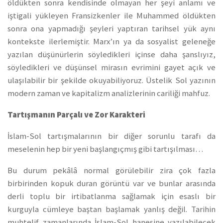
öldükten sonra kendisinde olmayan her şeyi anlamı ve
iştigali yükleyen Fransizkenler ile Muhammed öldükten
sonra ona yapmadığı şeyleri yaptıran tarihsel yük aynı
kontekste ilerlemiştir. Marx’ın ya da sosyalist geleneğe
yazılan düşünürlerin söyledikleri içinse daha şanslıyız,
söyledikleri ve düşünsel mirasın evrimini gayet açık ve
ulaşılabilir bir şekilde okuyabiliyoruz. Üstelik Sol yazının
modern zaman ve kapitalizm analizlerinin cariliği mahfuz.
Tartışmanın Parçalı ve Zor Karakteri
İslam-Sol tartışmalarının bir diğer sorunlu tarafı da
meselenin hep bir yeni başlangıçmış gibi tartışılması…
Bu durum pekâlâ normal görülebilir zira çok fazla
birbirinden kopuk duran görüntü var ve bunlar arasında
derli toplu bir irtibatlanma sağlamak için esaslı bir
kurguyla cümleye baştan başlamak yanlış değil. Tarihin
muhtelif zamanlarında İslam-Sol hanesine yazılabilecek