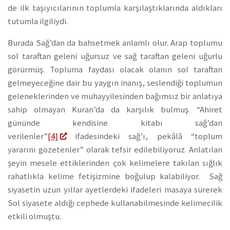
de ilk taşıyıcılarının toplumla karşılaştıklarında aldıkları
tutumla ilgiliydi.
Burada Sağ’dan da bahsetmek anlamlı olur. Arap toplumu
sol taraftan geleni uğursuz ve sağ taraftan geleni uğurlu
görürmüş. Topluma faydası olacak olanın sol taraftan
gelmeyeceğine dair bu yaygın inanış, seslendiği toplumun
geleneklerinden ve muhayyilesinden bağımsız bir anlatıya
sahip olmayan Kuran’da da karşılık bulmuş. “Ahiret
gününde kendisine kitabı sağ’dan
verilenler”
[4]
ifadesindeki sağ’ı, pekâlâ “toplum
yararını gözetenler” olarak tefsir edilebiliyoruz. Anlatılan
şeyin mesele ettiklerinden çok kelimelere takılan sığlık
rahatlıkla kelime fetişizmine boğulup kalabiliyor. Sağ
siyasetin uzun yıllar ayetlerdeki ifadeleri masaya sürerek
Sol siyasete aldığı cephede kullanabilmesinde kelimecilik
etkili olmuştu.