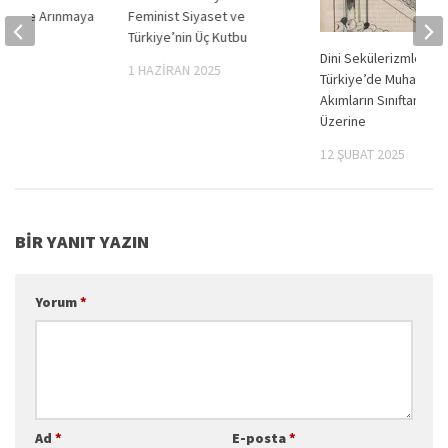
kışa ve Arınmaya
Feminist Siyaset ve
Türkiye’nin Üç Kutbu
Dini Sekülerizmler:
022
1 HAZIRAN 2025
Türkiye’de Muhalif Din
Akımların Sınıftan Kaçı
Üzerine
12 ŞUBAT 2025
BIR YANIT YAZIN
Yorum
*
Ad
*
E-posta
*