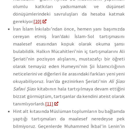
olumlu katkıları yadsımamak ve düşünsel
dönüşümlerindeki savruluşları da hesaba katmak
gerekiyor.
[10]
İran İslam İnkılabı’ndan önce, hemen yanı başımızda
cereyan etmiş İran’daki İslam-Sol tartışmasını
maalesef esasından kopuk olarak okuma şansı
bulabildik. Halkın Mücahitleri’nin iç tartışmalarını Ali
Şeriati’nin pozisyon alışlarını, mustazafçı bir öğreti
olarak temayüz eden Humeyni’nin Şii İslamcılığının
neticelerini ve diğerleri ile arasındaki farkları yeni yeni
okuyabiliyoruz. İran’da gezinirken Şeriati’nin
Ali Şiası
Safavi Şiası
kitabının hala tartışılmaya devam ettiğini
bizzat görmüştüm, tartışanlar da kendini ateist olarak
tanımlıyorlardı.
[11]
Hint alt kıtasında Müslüman toplumların bu bağlamda
yaptığı tartışmaları da maalesef neredeyse pek
bilmiyoruz. Geçenlerde Muhammed İkbal’in Lenin’in