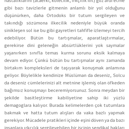
hastalıklarını (ataerki, kölecilik, ırkçılık ilh.) göz ardı etme
gibi bazı tavizlerle gitmenin anlamlı bir yol olduğunu
düşünürken, daha Ortodoks bir tutum sergileyen ve
takındığı sözümona ilkecilik nedeniyle büyük oranda
sinikleşen sol ise bu gibi gayretleri tahfifle izlemeyi tercih
edebiliyor. Bütün bu tartışmalar, aparatlaştırmalar,
gerekirse dini geleneğin absürtlüklerini yok saymalar
yaşanırken sınıfla temas kurma sorunu eksik kalmaya
devam ediyor. Çünkü bütün bu tartışmalar aynı zamanda
birtakım kompleksleri de taşıyarak konuşmak anlamına
geliyor. Böylelikle kendinize Müslüman da deseniz, Solcu
da deseniz cümlelerinizi alt metnine işlemiş olan öfkeden
bağımsız konuşmayı beceremiyorsunuz. Sonra meydan bir
şekilde basitleştirme kabiliyetine sahip iki yüzlü
demagoglara kalıyor. Burada kelimelerden çok tutumlara
bakmak ve hatta tutum alışları da vaka bazlı yapmak
gerekiyor. Mücadele pratikleri içinde eşini döven ya da bazı
insanlara ırkçılık sergileyebilen bir işçinin sendikal hakları