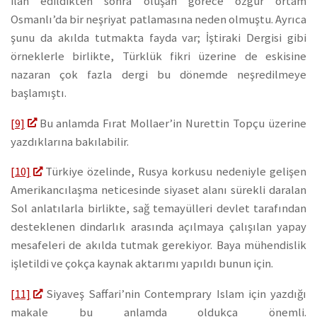
ilan edildikten sonra oluşan görece özgür ortam
Osmanlı’da bir neşriyat patlamasına neden olmuştu. Ayrıca
şunu da akılda tutmakta fayda var; İştiraki Dergisi gibi
örneklerle birlikte, Türklük fikri üzerine de eskisine
nazaran çok fazla dergi bu dönemde neşredilmeye
başlamıştı.
[9]
Bu anlamda Fırat Mollaer’in Nurettin Topçu üzerine
yazdıklarına bakılabilir.
[10]
Türkiye özelinde, Rusya korkusu nedeniyle gelişen
Amerikancılaşma neticesinde siyaset alanı sürekli daralan
Sol anlatılarla birlikte, sağ temayülleri devlet tarafından
desteklenen dindarlık arasında açılmaya çalışılan yapay
mesafeleri de akılda tutmak gerekiyor. Baya mühendislik
işletildi ve çokça kaynak aktarımı yapıldı bunun için.
[11]
Siyaveş Saffari’nin Contemprary Islam için yazdığı
makale bu anlamda oldukça önemli.