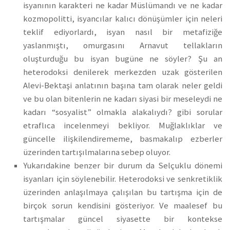
isyanının karakteri ne kadar Müslümandı ve ne kadar
kozmopolitti, isyancılar kalıcı dönüşümler için neleri
teklif ediyorlardı, isyan nasıl bir metafiziğe
yaslanmıştı, omurgasını Arnavut tellakların
oluşturduğu bu isyan bugüne ne söyler? Şu an
heterodoksi denilerek merkezden uzak gösterilen
Alevi-Bektaşi anlatının başına tam olarak neler geldi
ve bu olan bitenlerin ne kadarı siyasi bir meseleydi ne
kadarı “sosyalist” olmakla alakalıydı? gibi sorular
etraflıca incelenmeyi bekliyor. Muğlaklıklar ve
güncelle ilişkilendirememe, basmakalıp ezberler
üzerinden tartışılmalarına sebep oluyor.
Yukarıdakine benzer bir durum da Selçuklu dönemi
isyanları için söylenebilir. Heterodoksi ve senkretiklik
üzerinden anlaşılmaya çalışılan bu tartışma için de
birçok sorun kendisini gösteriyor. Ve maalesef bu
tartışmalar güncel siyasette bir kontekse