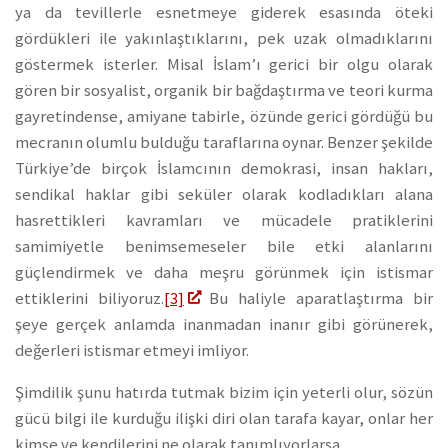
ya da tevillerle esnetmeye giderek esasında öteki
gördükleri ile yakınlaştıklarını, pek uzak olmadıklarını
göstermek isterler. Misal İslam’ı gerici bir olgu olarak
gören bir sosyalist, organik bir bağdaştırma ve teori kurma
gayretindense, amiyane tabirle, özünde gerici gördüğü bu
mecranın olumlu bulduğu taraflarına oynar. Benzer şekilde
Türkiye’de birçok İslamcının demokrasi, insan hakları,
sendikal haklar gibi seküler olarak kodladıkları alana
hasrettikleri kavramları ve mücadele pratiklerini
samimiyetle benimsemeseler bile etki alanlarını
güçlendirmek ve daha meşru görünmek için istismar
ettiklerini biliyoruz.
[3]
Bu haliyle aparatlaştırma bir
şeye gerçek anlamda inanmadan inanır gibi görünerek,
değerleri istismar etmeyi imliyor.
Şimdilik şunu hatırda tutmak bizim için yeterli olur, sözün
gücü bilgi ile kurduğu ilişki diri olan tarafa kayar, onlar her
kimse ve kendilerini ne olarak tanımlıyorlarsa…