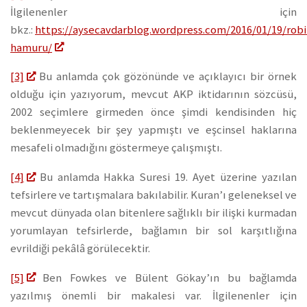
İlgilenenler için
bkz.:
https://aysecavdarblog.wordpress.com/2016/01/19/rob
hamuru/
[3]
Bu anlamda çok gözönünde ve açıklayıcı bir örnek
olduğu için yazıyorum, mevcut AKP iktidarının sözcüsü,
2002 seçimlere girmeden önce şimdi kendisinden hiç
beklenmeyecek bir şey yapmıştı ve eşcinsel haklarına
mesafeli olmadığını göstermeye çalışmıştı.
[4]
Bu anlamda Hakka Suresi 19. Ayet üzerine yazılan
tefsirlere ve tartışmalara bakılabilir. Kuran’ı geleneksel ve
mevcut dünyada olan bitenlere sağlıklı bir ilişki kurmadan
yorumlayan tefsirlerde, bağlamın bir sol karşıtlığına
evrildiği pekâlâ görülecektir.
[5]
Ben Fowkes ve Bülent Gökay’ın bu bağlamda
yazılmış önemli bir makalesi var. İlgilenenler için