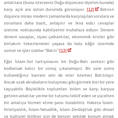
anlatılara (buna isterseniz Doğu düşüncesi diyelim burada)
karşı açık ara üstün durumda görünüyor.
[12]
Batının
düşünce mirası modern zamanlarda karşılaşılan sorulara ve
sorunlara daha basit, anlaşılır ve ikna edici cevaplar
üretme noktasında kabiliyetini muhafaza ediyor. Dönem
dönem savaşlar, siyasi çalkantılar, ekonomik krizler gibi
birtakım tökezlemeler yaşasa da hala kâğıt üzerinde
somut ve işler izahlar “Batılı”.
[13]
Eğer İslam-Sol tartışmasını bir Doğu-Batı sentezi gibi
kodlarsak kalıcı bir sonuç çıkaramayız. Bir süre sonra
kullandığınız kavram seti de ister istemez Batılılaşır.
Ancak uzak akrabaların buluşması gibi görmek bizi bir yere
taşıyabilir. Böylelikle toplumları bölen ve karşı karşıya
getiren anlatılar yerine bir tutumu teklif eden ve yücelten
bir anlatıya hizmet etme şansı bulabiliriz. Hakeza İslam-
Hristiyanlık, İslam-Yahudilik, İslam-Zerdüştlük gibi dinsel
ve kültürel ikilikler için de benzer şekilde konum almak