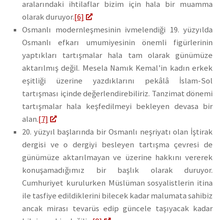
aralarındaki ihtilaflar bizim için hala bir muamma
olarak duruyor.
[6]
Osmanlı modernleşmesinin ivmelendiği 19. yüzyılda
Osmanlı efkarı umumiyesinin önemli figürlerinin
yaptıkları tartışmalar hala tam olarak günümüze
aktarılmış değil. Mesela Namık Kemal’in kadın erkek
eşitliği üzerine yazdıklarını pekâlâ İslam-Sol
tartışması içinde değerlendirebiliriz. Tanzimat dönemi
tartışmalar hala keşfedilmeyi bekleyen devasa bir
alan.
[7]
20. yüzyıl başlarında bir Osmanlı neşriyatı olan İştirak
dergisi ve o dergiyi besleyen tartışma çevresi de
günümüze aktarılmayan ve üzerine hakkını vererek
konuşamadığımız bir başlık olarak duruyor.
Cumhuriyet kurulurken Müslüman sosyalistlerin itina
ile tasfiye edildiklerini bilecek kadar malumata sahibiz
ancak mirası tevarüs edip güncele taşıyacak kadar