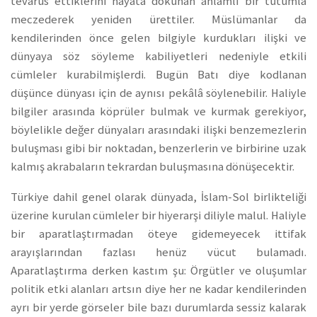
tevarüs ettiklerini hayata dokunan anlamlı bir tutumla
meczederek yeniden ürettiler. Müslümanlar da
kendilerinden önce gelen bilgiyle kurdukları ilişki ve
dünyaya söz söyleme kabiliyetleri nedeniyle etkili
cümleler kurabilmişlerdi. Bugün Batı diye kodlanan
düşünce dünyası için de aynısı pekâlâ söylenebilir. Haliyle
bilgiler arasında köprüler bulmak ve kurmak gerekiyor,
böylelikle değer dünyaları arasındaki ilişki benzemezlerin
buluşması gibi bir noktadan, benzerlerin ve birbirine uzak
kalmış akrabaların tekrardan buluşmasına dönüşecektir.
Türkiye dahil genel olarak dünyada, İslam-Sol birlikteliği
üzerine kurulan cümleler bir hiyerarşi diliyle malul. Haliyle
bir aparatlaştırmadan öteye gidemeyecek ittifak
arayışlarından fazlası henüz vücut bulamadı.
Aparatlaştırma derken kastım şu: Örgütler ve oluşumlar
politik etki alanları artsın diye her ne kadar kendilerinden
ayrı bir yerde görseler bile bazı durumlarda sessiz kalarak