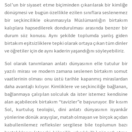
Sol’un bir siyaset etme biçiminden çıkarılarak bir kimliğe
dönüşmesi ve bugün özellikle ezilen sınıflara seslenemez
bir seçkincilikle okunmasıyla Müslümanlığın birtakım
kalıplara hapsedilerek dondurulması arasında benzer bir
durum söz konusu. Aynı şekilde toplumda yanlış giden
birtakım eşitsizliklere tepki olarak ortaya çıkan tüm dinler
ve öğretiler için de aynı kaderin yaşandığını söyleyebiliriz.
Sol olarak tanımlanan anlatı dünyasının elle tutulur bir
yazılı mirası ve modern zamana seslenen birtakım somut
vaatlerinin olması onu üstü tarihle kapanmış miraslardan
daha avantajlı kılıyor. Kimliklere ve seçkinciliğe bağlanan,
bağlanmaya çalışılan solculuk da ister istemez kendisine
alan açabilecek birtakım “tavizler”e başvuruyor. Bir kısım
Sol, kurtuluş teolojisi, dini anlatı dünyasının isyankâr
yönlerine dönük arayışlar, matah olmayan ve birçok açıdan
kabullenilemez refleksler sergilese bile toplumun bazı