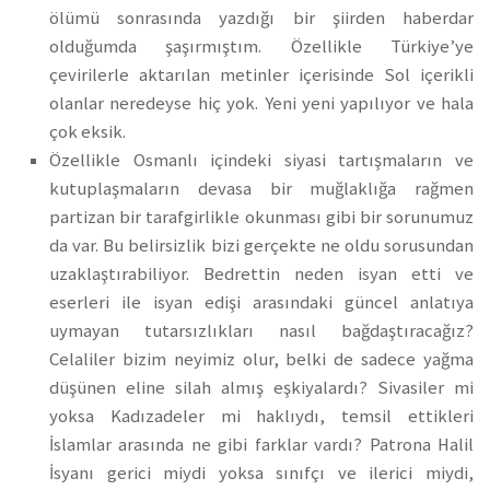
ölümü sonrasında yazdığı bir şiirden haberdar
olduğumda şaşırmıştım. Özellikle Türkiye’ye
çevirilerle aktarılan metinler içerisinde Sol içerikli
olanlar neredeyse hiç yok. Yeni yeni yapılıyor ve hala
çok eksik.
Özellikle Osmanlı içindeki siyasi tartışmaların ve
kutuplaşmaların devasa bir muğlaklığa rağmen
partizan bir tarafgirlikle okunması gibi bir sorunumuz
da var. Bu belirsizlik bizi gerçekte ne oldu sorusundan
uzaklaştırabiliyor. Bedrettin neden isyan etti ve
eserleri ile isyan edişi arasındaki güncel anlatıya
uymayan tutarsızlıkları nasıl bağdaştıracağız?
Celaliler bizim neyimiz olur, belki de sadece yağma
düşünen eline silah almış eşkiyalardı? Sivasiler mi
yoksa Kadızadeler mi haklıydı, temsil ettikleri
İslamlar arasında ne gibi farklar vardı? Patrona Halil
İsyanı gerici miydi yoksa sınıfçı ve ilerici miydi,