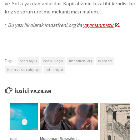
ve Sol’a yazılan anlatılar. Kapitalizmin bizatihi kendisi bir
kriz ve sorun üretme mekanizması malum…
*
Bu yazı ilk olarak imdatfreni.org’da
yayınlanmıştır
.
Tags:
bedri soylu
İhsan Eliaçık
imdatfreni.org
islam sol
islam ve sol çalıştayı
sol ilahiyat
İLGILI YAZILAR
 – Siyasal
Müslüman-Sosyalist-