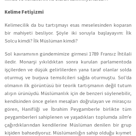
Kelime Fetişizmi
Kelimecilik da bu tartışmayı esas meselesinden koparan
bir mahiyeti besliyor. Şöyle iki soruyla başlayayım: İlk
Solcu kimdi? İlk Müslüman kimdi?
Sol kavramının gündemimize girmesi 1789 Fransız İhtilali
iledir. Monarşi yıkıldıktan sonra kurulan parlamentoda
işçilerden ve düşük gelirlilerden yana taraf olanlar solda
oturmuş ve burjuva temsilcileri sağda oturmuştu. Sol’da
olmanın ilk görüntüsü bir teorik tartışmanın değil tutum
alışın ürünüydü. Müslümanlık için de benzeri söylenebilir,
kendisinden önce gelen mesajları doğrulayan ve mirasçısı
gören, Hanifliği ve İbrahim Peygamberle birlikte tüm
peygamberleri sahiplenen ve yaşadıkları toplumda
silm
’e
çağırdıklarından kendilerine Müslüman denilen bir grup
kişiden bahsediyoruz. Müslümanlığın sahip olduğu kıymet