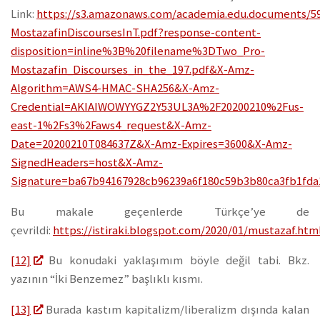
Link:
https://s3.amazonaws.com/academia.edu.documents/59
MostazafinDiscoursesInT.pdf?response-content-
disposition=inline%3B%20filename%3DTwo_Pro-
Mostazafin_Discourses_in_the_197.pdf&X-Amz-
Algorithm=AWS4-HMAC-SHA256&X-Amz-
Credential=AKIAIWOWYYGZ2Y53UL3A%2F20200210%2Fus-
east-1%2Fs3%2Faws4_request&X-Amz-
Date=20200210T084637Z&X-Amz-Expires=3600&X-Amz-
SignedHeaders=host&X-Amz-
Signature=ba67b94167928cb96239a6f180c59b3b80ca3fb1fda
Bu makale geçenlerde Türkçe’ye de
çevrildi:
https://istiraki.blogspot.com/2020/01/mustazaf.htm
[12]
Bu konudaki yaklaşımım böyle değil tabi. Bkz.
yazının “İki Benzemez” başlıklı kısmı.
[13]
Burada kastım kapitalizm/liberalizm dışında kalan