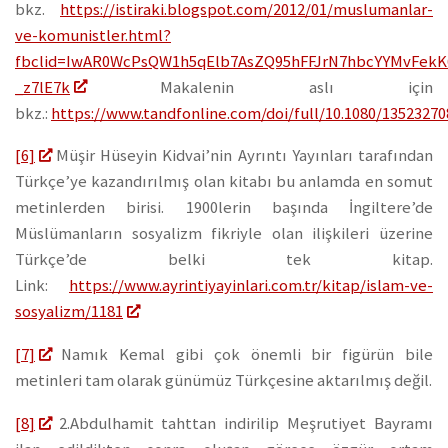
bkz.
https://istiraki.blogspot.com/2012/01/muslumanlar-
ve-komunistler.html?
fbclid=IwAR0WcPsQW1h5qElb7AsZQ95hFFJrN7hbcYYMvFek
_z7lE7k
Makalenin aslı için
bkz.:
https://www.tandfonline.com/doi/full/10.1080/1352327
[6]
Müşir Hüseyin Kidvai’nin Ayrıntı Yayınları tarafından
Türkçe’ye kazandırılmış olan kitabı bu anlamda en somut
metinlerden birisi. 1900lerin başında İngiltere’de
Müslümanların sosyalizm fikriyle olan ilişkileri üzerine
Türkçe’de belki tek kitap.
Link:
https://www.ayrintiyayinlari.com.tr/kitap/islam-ve-
sosyalizm/1181
[7]
Namık Kemal gibi çok önemli bir figürün bile
metinleri tam olarak günümüz Türkçesine aktarılmış değil.
[8]
2.Abdulhamit tahttan indirilip Meşrutiyet Bayramı