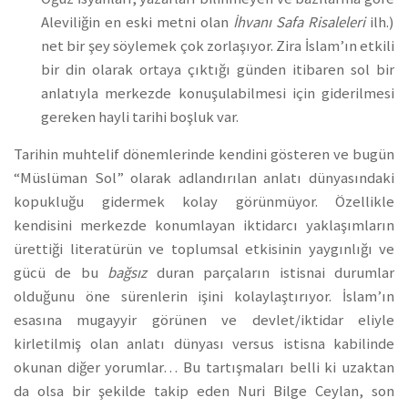
Aleviliğin en eski metni olan
İhvanı Safa Risaleleri
ilh.)
net bir şey söylemek çok zorlaşıyor. Zira İslam’ın etkili
bir din olarak ortaya çıktığı günden itibaren sol bir
anlatıyla merkezde konuşulabilmesi için giderilmesi
gereken hayli tarihi boşluk var.
Tarihin muhtelif dönemlerinde kendini gösteren ve bugün
“Müslüman Sol” olarak adlandırılan anlatı dünyasındaki
kopukluğu gidermek kolay görünmüyor. Özellikle
kendisini merkezde konumlayan iktidarcı yaklaşımların
ürettiği literatürün ve toplumsal etkisinin yaygınlığı ve
gücü de bu
bağsız
duran parçaların istisnai durumlar
olduğunu öne sürenlerin işini kolaylaştırıyor. İslam’ın
esasına mugayyir görünen ve devlet/iktidar eliyle
kirletilmiş olan anlatı dünyası versus istisna kabilinde
okunan diğer yorumlar… Bu tartışmaları belli ki uzaktan
da olsa bir şekilde takip eden Nuri Bilge Ceylan, son