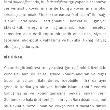
filmi
Ahlat Ağacı
’nda, bu
istisnalığa
vurgu yapan bir sahneye
yer vermişti, köyün imamı ile komşu köyün imamı olan
arkadaşı arasındaki Ebuzer tartışması “sol-İslam” ile “sağ-
İslam” arasındaki tartışmanın karikatürü gibiydi.
Eklektiklik eleştirisine uğramamak için meseleyi
temelden alan derli toplu bir tarih anlatısına, siyaset
teorisine, eko-politik yaklaşıma ve hukuka (fıkha) ihtiyaç
olduğu açık duruyor.
Bitirirken
Yukarıda görünürleştirmeye çalıştığım dağınıklık özellikle
kendisini salt sol anlatı içinde konumlandıran ve diğer
bütün anlatıları (ilahi dinler, ideolojiler ilh.) da aynı
gericilik kodlarıyla okuyan birinin İslam’ı tahfif ederek
konuşmasına ve konumlamasına pekâlâ imkân verir.
Günümüzde hala üretkenliğini koruyan Batı düşüncesi, bol
muğlaklarla bezeli olan ve çokça tefsiri dayatan dinsel