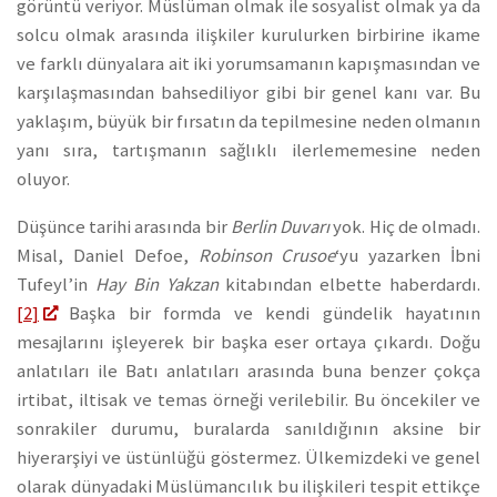
görüntü veriyor. Müslüman olmak ile sosyalist olmak ya da
solcu olmak arasında ilişkiler kurulurken birbirine ikame
ve farklı dünyalara ait iki yorumsamanın kapışmasından ve
karşılaşmasından bahsediliyor gibi bir genel kanı var. Bu
yaklaşım, büyük bir fırsatın da tepilmesine neden olmanın
yanı sıra, tartışmanın sağlıklı ilerlememesine neden
oluyor.
Düşünce tarihi arasında bir
Berlin Duvarı
yok. Hiç de olmadı.
Misal, Daniel Defoe,
Robinson Crusoe
‘yu yazarken İbni
Tufeyl’in
Hay Bin Yakzan
kitabından elbette haberdardı.
[2]
Başka bir formda ve kendi gündelik hayatının
mesajlarını işleyerek bir başka eser ortaya çıkardı. Doğu
anlatıları ile Batı anlatıları arasında buna benzer çokça
irtibat, iltisak ve temas örneği verilebilir. Bu öncekiler ve
sonrakiler durumu, buralarda sanıldığının aksine bir
hiyerarşiyi ve üstünlüğü göstermez. Ülkemizdeki ve genel
olarak dünyadaki Müslümancılık bu ilişkileri tespit ettikçe