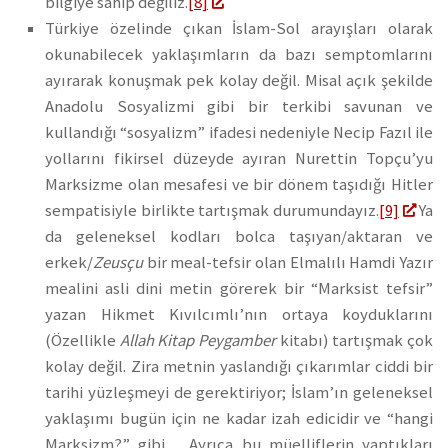
bilgiye sahip değiliz.
[8]
Türkiye özelinde çıkan İslam-Sol arayışları olarak
okunabilecek yaklaşımların da bazı semptomlarını
ayırarak konuşmak pek kolay değil. Misal açık şekilde
Anadolu Sosyalizmi gibi bir terkibi savunan ve
kullandığı “sosyalizm” ifadesi nedeniyle Necip Fazıl ile
yollarını fikirsel düzeyde ayıran Nurettin Topçu’yu
Marksizme olan mesafesi ve bir dönem taşıdığı Hitler
sempatisiyle birlikte tartışmak durumundayız.
[9]
Ya
da geleneksel kodları bolca taşıyan/aktaran ve
erkek/
Zeusçu
bir meal-tefsir olan Elmalılı Hamdi Yazır
mealini asli dini metin görerek bir “Marksist tefsir”
yazan Hikmet Kıvılcımlı’nın ortaya koyduklarını
(Özellikle
Allah Kitap Peygamber
kitabı) tartışmak çok
kolay değil. Zira metnin yaslandığı çıkarımlar ciddi bir
tarihi yüzleşmeyi de gerektiriyor; İslam’ın geleneksel
yaklaşımı bugün için ne kadar izah edicidir ve “hangi
Marksizm?” gibi… Ayrıca bu müelliflerin yaptıkları