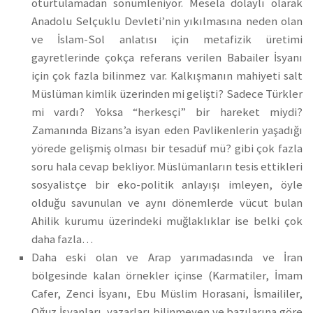
oturtulamadan sönümleniyor. Mesela dolaylı olarak
Anadolu Selçuklu Devleti’nin yıkılmasına neden olan
ve İslam-Sol anlatısı için metafizik üretimi
gayretlerinde çokça referans verilen Babailer İsyanı
için çok fazla bilinmez var. Kalkışmanın mahiyeti salt
Müslüman kimlik üzerinden mi gelişti? Sadece Türkler
mi vardı? Yoksa “herkesçi” bir hareket miydi?
Zamanında Bizans’a isyan eden Pavlikenlerin yaşadığı
yörede gelişmiş olması bir tesadüf mü? gibi çok fazla
soru hala cevap bekliyor. Müslümanların tesis ettikleri
sosyalistçe bir eko-politik anlayışı imleyen, öyle
olduğu savunulan ve aynı dönemlerde vücut bulan
Ahilik kurumu üzerindeki muğlaklıklar ise belki çok
daha fazla…
Daha eski olan ve Arap yarımadasında ve İran
bölgesinde kalan örnekler içinse (Karmatiler, İmam
Cafer, Zenci İsyanı, Ebu Müslim Horasani, İsmaililer,
Oğuz İsyanları, yazarları bilinmeyen ve bazılarına göre