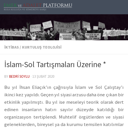
Skip to content
İKTIBAS
/
KURTULUŞ TEOLOJISI
İslam-Sol Tartışmaları Üzerine *
BY
BEDRI SOYLU
·
13 ŞUBAT 2020
Bu yıl İhsan Eliaçık’ın çağrısıyla İslam ve Sol Çalıştay’ı
ikinci kez yapıldı. Geçen yıl siyasi arzusu daha öne çıkan bir
etkinlik yapılmıştı. Bu yıl ise meseleyi teorik olarak dert
edinen insanların hatırı sayılır düzeyde katıldığı bir
organizasyon tertiplendi. Muhtelif örgütlerden ve siyasi
geleneklerden, bireysel ya da kurumu temsilen katılımlar