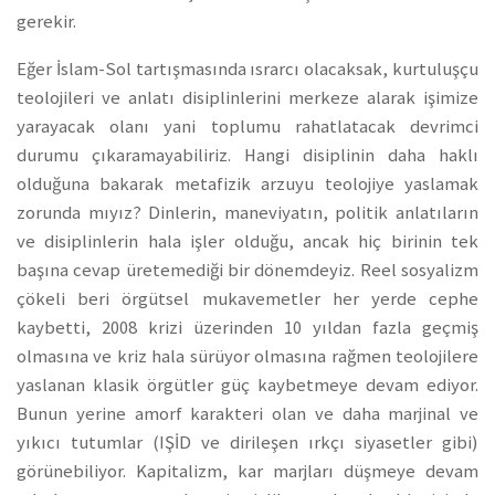
gerekir.
Eğer İslam-Sol tartışmasında ısrarcı olacaksak, kurtuluşçu
teolojileri ve anlatı disiplinlerini merkeze alarak işimize
yarayacak olanı yani toplumu rahatlatacak devrimci
durumu çıkaramayabiliriz. Hangi disiplinin daha haklı
olduğuna bakarak metafizik arzuyu teolojiye yaslamak
zorunda mıyız? Dinlerin, maneviyatın, politik anlatıların
ve disiplinlerin hala işler olduğu, ancak hiç birinin tek
başına cevap üretemediği bir dönemdeyiz. Reel sosyalizm
çökeli beri örgütsel mukavemetler her yerde cephe
kaybetti, 2008 krizi üzerinden 10 yıldan fazla geçmiş
olmasına ve kriz hala sürüyor olmasına rağmen teolojilere
yaslanan klasik örgütler güç kaybetmeye devam ediyor.
Bunun yerine amorf karakteri olan ve daha marjinal ve
yıkıcı tutumlar (IŞİD ve dirileşen ırkçı siyasetler gibi)
görünebiliyor. Kapitalizm, kar marjları düşmeye devam