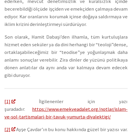
ederken, mevcut denetimsizlik ve kuralsızlık içinde
becerebildiği ölçüde işçiden ve emekçiden çalmaya devam
ediyor. Kar oranlarını korumak içinse doğaya saldırmaya ve
iklim krizini derinleştirmeyi sürdürüyor.
Son olarak, Hamit Dabaşi’den ilhamla, tüm kurtuluşlara
hizmet eden seküler ya da dini herhangi bir “teoloji”dense,
ortaklaşabileceğimiz bir “teodise”ye yoğunlaşmak daha
anlamı sonuçlar verebilir. Zira dinler de yüzünü politikaya
dönen anlatılar da aynı anda var kalmaya devam edecek
gibi duruyor.
[1]
İlgilenenler için yazı
şuradadır:
https://www.emekveadalet.org/notlar/islam-
ve-sol-tartismalari-bir-tavuk-yumurta-diyalektigi/
[2]
Ayşe Çavdar’ın bu konu hakkında güzel bir yazısı var.