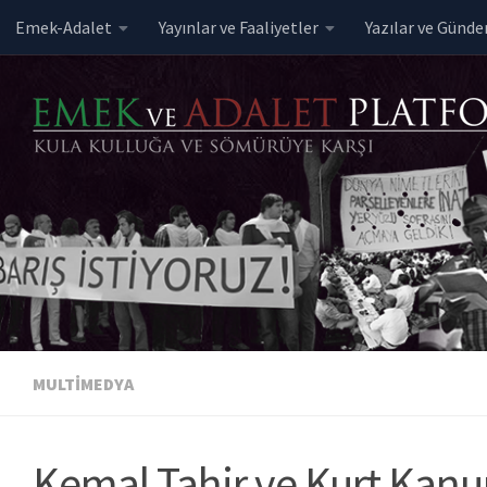
Emek-Adalet
Yayınlar ve Faaliyetler
Yazılar ve Günd
Skip to content
MULTIMEDYA
Kemal Tahir ve Kurt Kanu