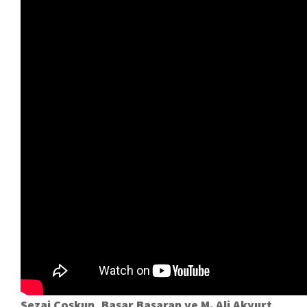
Sezai Coşkun, Başar Başaran ve M. Ali Akyurt