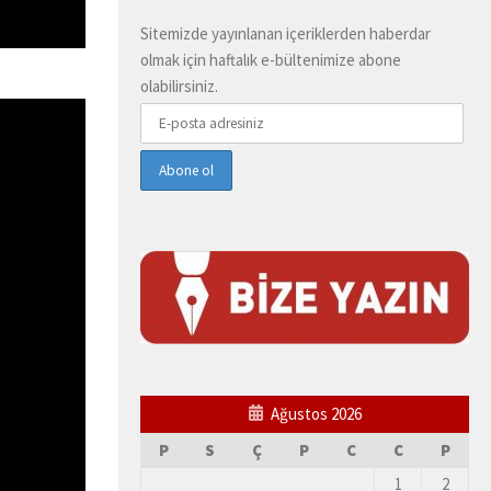
Sitemizde yayınlanan içeriklerden haberdar
olmak için haftalık e-bültenimize abone
olabilirsiniz.
Ağustos 2026
P
S
Ç
P
C
C
P
1
2