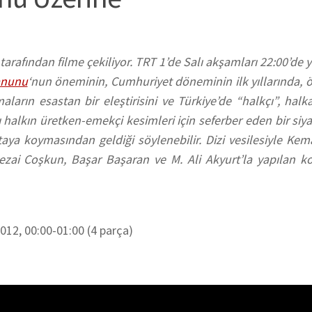
tarafından filme çekiliyor. TRT 1’de Salı akşamları 22:00’de
anunu
‘nun öneminin, Cumhuriyet döneminin ilk yıllarında, ö
aların esastan bir eleştirisini ve Türkiye’de “halkçı”, hal
ı halkın üretken-emekçi kesimleri için seferber eden bir siya
ortaya koymasından geldiği söylenebilir. Dizi vesilesiyle Kem
ezai Coşkun, Başar Başaran ve M. Ali Akyurt’la yapılan k
012, 00:00-01:00 (4 parça)