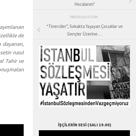
Hocalarım?
PREVIOUS STORY
 yayımlanan
“Tinerciler”, Sokakta Yaşayan Çocuklar ve
Gençler Üzerine…
zellikle de
ka dayanan,
setin nasıl
al Tahir ve
onuşmaları
İŞÇILERIN SESI (SALI 19.00)