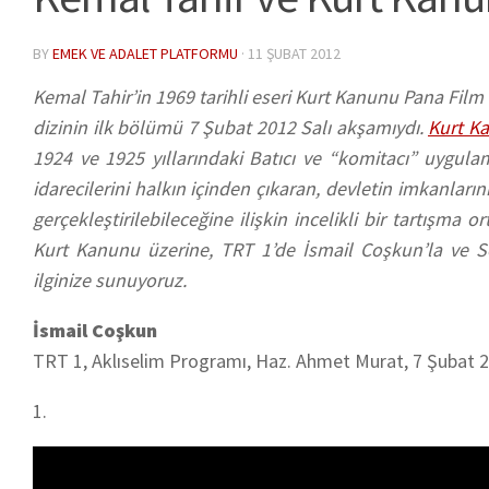
BY
EMEK VE ADALET PLATFORMU
·
11 ŞUBAT 2012
Kemal Tahir’in 1969 tarihli eseri
Kurt Kanunu
Pana Film 
dizinin ilk bölümü 7 Şubat 2012 Salı akşamıydı.
Kurt K
1924 ve 1925 yıllarındaki Batıcı ve “komitacı” uygulam
idarecilerini halkın içinden çıkaran, devletin imkanların
gerçekleştirilebileceğine ilişkin incelikli bir tartışma 
Kurt Kanunu
üzerine, TRT 1’de İsmail Coşkun’la ve S
ilginize sunuyoruz.
İsmail Coşkun
TRT 1, Aklıselim Programı, Haz. Ahmet Murat, 7 Şubat 2
1.