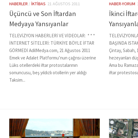
HABERLER
/
İKTIBAS
21 AĞUSTOS 2011
HABER-YORUM
Üçüncü ve Son İftardan
İkinci İft
Medyaya Yansıyanlar
Yansıyanl
TELEVİZYON HABERLERİ VE VİDEOLAR: * * *
TELEVİZYONLA
İNTERNET SİTELERİ: TÜRKİYE BÖYLE İFTAR
BAŞINDA ISTA
GÖRMEDİ AdilMedya.com, 21 Ağustos 2011
Çintay, Sabah, 
Emek ve Adalet Platformu’nun çağrısı üzerine
hezeyanları düşü
Lüks otellerdeki iftar protostalarının
Ama bu Ramazan’
sonuncusu, beş yıldızlı otollerin yer aldığı
iftar protestosu
Taksim...