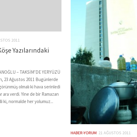
USTOS 2011
 Köşe Yazılarındaki
ANOĞLU – TAKSİM’DE YERYÜZÜ
, 23 Ağustos 2011 Bugünlerde
 görünmüş olmalı ki hava serinledi
ar ara verdi. Yine de bir Ramazan
li ki, normalde her yolumuz...
HABER-YORUM
21 AĞUSTOS 2011