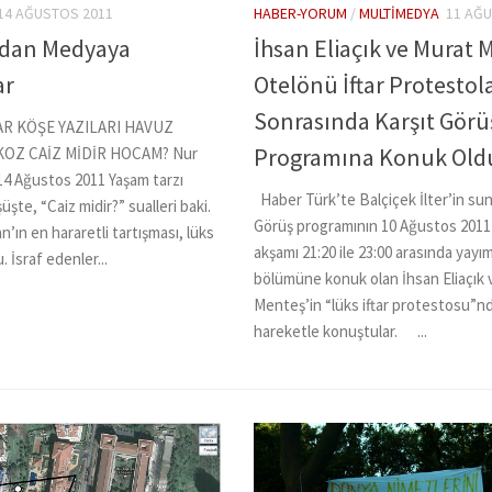
14 AĞUSTOS 2011
HABER-YORUM
/
MULTIMEDYA
11 AĞ
ardan Medyaya
İhsan Eliaçık ve Murat 
ar
Otelönü İftar Protestola
Sonrasında Karşıt Görü
R KÖŞE YAZILARI HAVUZ
Programına Konuk Old
KOZ CAİZ MİDİR HOCAM? Nur
14 Ağustos 2011 Yaşam tarzı
Haber Türk’te Balçiçek İlter’in su
şte, “Caiz midir?” sualleri baki.
Görüş programının 10 Ağustos 201
ın en hararetli tartışması, lüks
akşamı 21:20 ile 23:00 arasında yayı
. İsraf edenler...
bölümüne konuk olan İhsan Eliaçık 
Menteş’in “lüks iftar protestosu”n
hareketle konuştular. ...