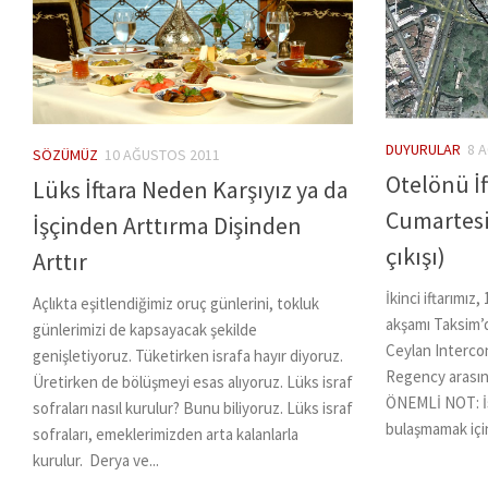
DUYURULAR
8 
SÖZÜMÜZ
10 AĞUSTOS 2011
Otelönü İf
Lüks İftara Neden Karşıyız ya da
Cumartesi
İşçinden Arttırma Dişinden
çıkışı)
Arttır
İkinci iftarımı
Açlıkta eşitlendiğimiz oruç günlerini, tokluk
akşamı Taksim’d
günlerimizi de kapsayacak şekilde
Ceylan Interco
genişletiyoruz. Tüketirken israfa hayır diyoruz.
Regency arasın
Üretirken de bölüşmeyi esas alıyoruz. Lüks israf
ÖNEMLİ NOT: İsr
sofraları nasıl kurulur? Bunu biliyoruz. Lüks israf
bulaşmamak için
sofraları, emeklerimizden arta kalanlarla
kurulur. Derya ve...