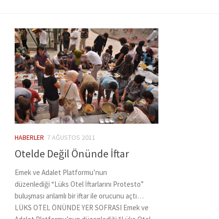
HABERLER
7 AĞUSTOS 2011
Otelde Değil Önünde İftar
Emek ve Adalet Platformu’nun
düzenlediği “Lüks Otel İftarlarını Protesto”
buluşması anlamlı bir iftar ile orucunu açtı…
LÜKS OTEL ÖNÜNDE YER SOFRASI Emek ve