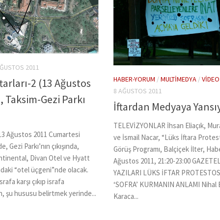
AĞUSTOS 2011
HABER-YORUM
/
MULTIMEDYA
/
VIDEO
tarları-2 (13 Ağustos
8 AĞUSTOS 2011
, Taksim-Gezi Parkı
İftardan Medyaya Yansı
TELEVİZYONLAR İhsan Eliaçık, Mur
z, 13 Ağustos 2011 Cumartesi
ve İsmail Nacar, “Lüks İftara Protest
e, Gezi Parkı’nın çıkışında,
Görüş Programı, Balçiçek İlter, Hab
ntinental, Divan Otel ve Hyatt
Ağustos 2011, 21:20-23:00 GAZETE
daki “otel üçgeni”nde olacak.
YAZILARI LÜKS İFTAR PROTESTOS
afa karşı çıkıp israfa
‘SOFRA’ KURMANIN ANLAMI Nihal 
, şu hususu belirtmek yerinde...
Karaca...