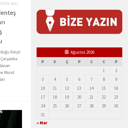
USTOS 2011
Menteş
rı
ş
u
nduğu Karşıt
Ağustos 2026
1 Çarşamba
P
S
Ç
P
C
C
P
mlanan
1
2
ve Murat
3
4
5
6
7
8
9
dan
10
11
12
13
14
15
16
17
18
19
20
21
22
23
24
25
26
27
28
29
30
31
« Mar