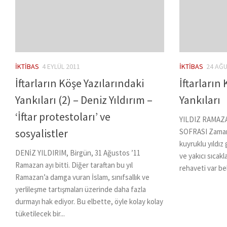
İKTIBAS
4 EYLÜL 2011
İKTIBAS
24 AĞ
İftarların Köşe Yazılarındaki
İftarların
Yankıları (2) – Deniz Yıldırım –
Yankıları
‘İftar protestoları’ ve
YILDIZ RAMAZ
sosyalistler
SOFRASI Zaman
kuyruklu yıldız
DENİZ YILDIRIM, Birgün, 31 Ağustos ’11
ve yakıcı sıcakl
Ramazan ayı bitti. Diğer taraftan bu yıl
rehaveti var bel
Ramazan’a damga vuran İslam, sınıfsallık ve
yerlileşme tartışmaları üzerinde daha fazla
durmayı hak ediyor. Bu elbette, öyle kolay kolay
tüketilecek bir...