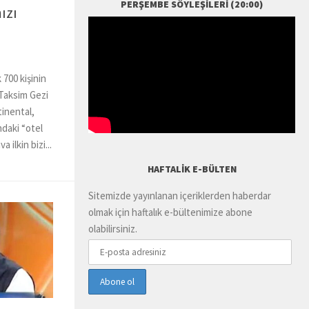
PERŞEMBE SÖYLEŞILERI (20:00)
ızı
 700 kişinin
 Taksim Gezi
tinental,
daki “otel
 ilkin bizi...
HAFTALIK E-BÜLTEN
Sitemizde yayınlanan içeriklerden haberdar
olmak için haftalık e-bültenimize abone
olabilirsiniz.