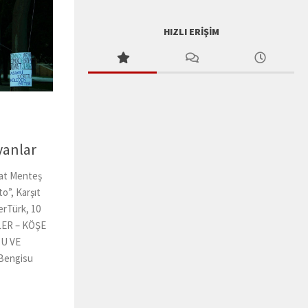
HIZLI ERIŞIM
yanlar
at Menteş
o”, Karşıt
erTürk, 10
LER – KÖŞE
U VE
Bengisu