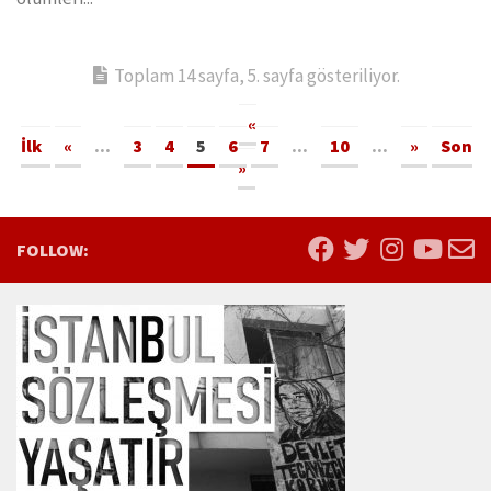
Toplam 14 sayfa, 5. sayfa gösteriliyor.
«
İlk
«
...
3
4
5
6
7
...
10
...
»
Son
»
FOLLOW: