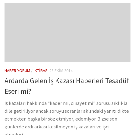
HABER-YORUM
/
İKTIBAS
28 EKIM 2014
Ardarda Gelen İş Kazası Haberleri Tesadüf
Eseri mi?
İş kazaları hakkında “kader mi, cinayet mi” sorusu sıklıkla
dile getiriliyor ancak soruyu soranlar aklındaki yanıtı dikte
etmekten başka bir söz etmiyor, edemiyor. Bizse son
günlerde ardı arkası kesilmeyen iş kazaları ve işçi
ölümleri...