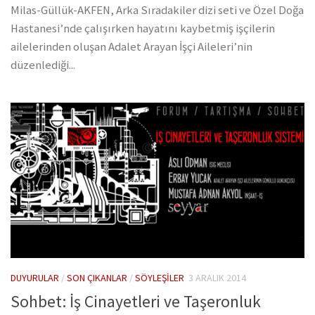
Milas-Güllük-AKFEN, Arka Sıradakiler dizi seti ve Özel Doğa
Hastanesi’nde çalışırken hayatını kaybetmiş işçilerin
ailelerinden oluşan Adalet Arayan İşçi Aileleri’nin
düzenlediği...
DUYURULAR
/
SON ÇIKANLAR
/
SÖYLEŞILER
3 ARALIK 2014
Sohbet: İş Cinayetleri ve Taşeronluk