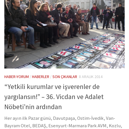
HABER-YORUM
/
HABERLER
/
SON ÇIKANLAR
8 ARALIK 2014
“Yetkili kurumlar ve işverenler de
yargılansın!” – 36. Vicdan ve Adalet
Nöbeti’nin ardından
Her ayın ilk Pazar günü, Davutpaşa, Ostim-İvedik, Van-
Bayram Otel, BEDAŞ, Esenyurt-Marmara Park AVM, Kozlu,