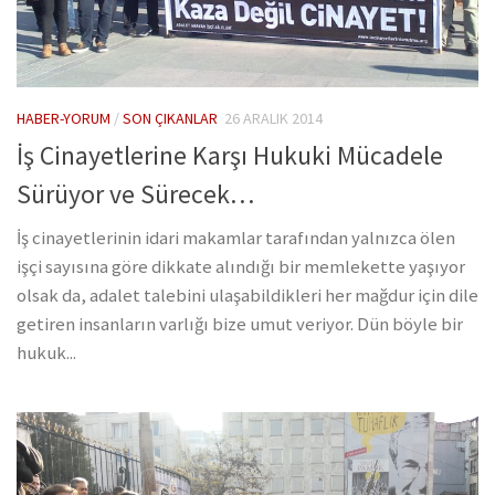
HABER-YORUM
/
SON ÇIKANLAR
26 ARALIK 2014
İş Cinayetlerine Karşı Hukuki Mücadele
Sürüyor ve Sürecek…
İş cinayetlerinin idari makamlar tarafından yalnızca ölen
işçi sayısına göre dikkate alındığı bir memlekette yaşıyor
olsak da, adalet talebini ulaşabildikleri her mağdur için dile
getiren insanların varlığı bize umut veriyor. Dün böyle bir
hukuk...