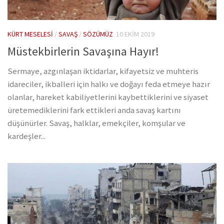
KÜRT MESELESI
/
SAVAŞ
/
SÖZÜMÜZ
10 EKIM 2019
Müstekbirlerin Savaşına Hayır!
Sermaye, azgınlaşan iktidarlar, kifayetsiz ve muhteris
idareciler, ikballeri için halkı ve doğayı feda etmeye hazır
olanlar, hareket kabiliyetlerini kaybettiklerini ve siyaset
üretemediklerini fark ettikleri anda savaş kartını
düşünürler. Savaş, halklar, emekçiler, komşular ve
kardeşler...