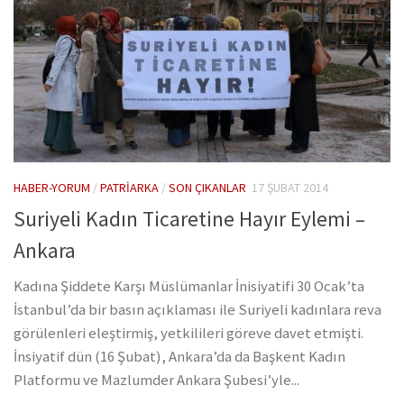
HABER-YORUM
/
PATRIARKA
/
SON ÇIKANLAR
17 ŞUBAT 2014
Suriyeli Kadın Ticaretine Hayır Eylemi –
Ankara
Kadına Şiddete Karşı Müslümanlar İnisiyatifi 30 Ocak’ta
İstanbul’da bir basın açıklaması ile Suriyeli kadınlara reva
görülenleri eleştirmiş, yetkilileri göreve davet etmişti.
İnsiyatif dün (16 Şubat), Ankara’da da Başkent Kadın
Platformu ve Mazlumder Ankara Şubesi’yle...