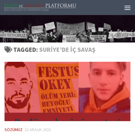
Skip to content
TAGGED:
SURIYE’DE IÇ SAVAŞ
SÖZÜMÜZ
22 ARALIK 2021