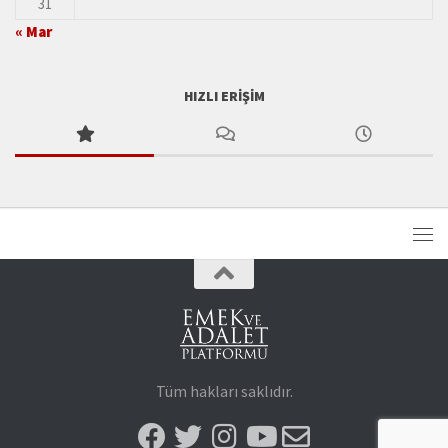
31
« Mar
HIZLI ERIŞIM
Tüm hakları saklıdır.