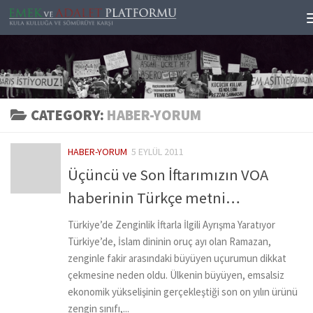
Skip to content
CATEGORY:
HABER-YORUM
HABER-YORUM
5 EYLÜL 2011
Üçüncü ve Son İftarımızın VOA
haberinin Türkçe metni…
Türkiye’de Zenginlik İftarla İlgili Ayrışma Yaratıyor
Türkiye’de, İslam dininin oruç ayı olan Ramazan,
zenginle fakir arasındaki büyüyen uçurumun dikkat
çekmesine neden oldu. Ülkenin büyüyen, emsalsiz
ekonomik yükselişinin gerçekleştiği son on yılın ürünü
zengin sınıfı,...