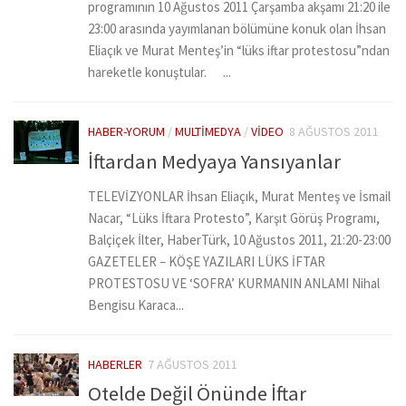
programının 10 Ağustos 2011 Çarşamba akşamı 21:20 ile
23:00 arasında yayımlanan bölümüne konuk olan İhsan
Eliaçık ve Murat Menteş’in “lüks iftar protestosu”ndan
hareketle konuştular. ...
HABER-YORUM
/
MULTIMEDYA
/
VIDEO
8 AĞUSTOS 2011
İftardan Medyaya Yansıyanlar
TELEVİZYONLAR İhsan Eliaçık, Murat Menteş ve İsmail
Nacar, “Lüks İftara Protesto”, Karşıt Görüş Programı,
Balçiçek İlter, HaberTürk, 10 Ağustos 2011, 21:20-23:00
GAZETELER – KÖŞE YAZILARI LÜKS İFTAR
PROTESTOSU VE ‘SOFRA’ KURMANIN ANLAMI Nihal
Bengisu Karaca...
HABERLER
7 AĞUSTOS 2011
Otelde Değil Önünde İftar