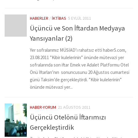
HABERLER
/
İKTIBAS
5 EYLÜL 2011
Üçüncü ve Son İftardan Medyaya
Yansıyanlar (2)
Yer sofralarımız MÜSİAD’ı rahatsız etti haber5.com,
23.08.2011 ”Kibir kulelerinin” önünde mütevazi yer
sofralarında son iftar Emek ve Adalet Platformu Otel
Önü İftarları’nın sonuncusunu 20 Ağustos cumartesi
günü Taksim’de gerçekleştirdi. ”Kibir kulelerinin”
önünde mütevazi yer...
HABER-YORUM
21 AĞUSTOS 2011
Üçüncü Otelönü İftarımızı
Gerçekleştirdik