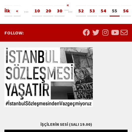
«
İlk
«
...
10
20
30
...
52
53
54
55
56
FOLLOW:
İŞÇILERIN SESI (SALI 19.00)