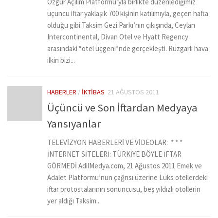
Özgür Açılım Platformu’yla birlikte düzenlediğimiz
üçüncü iftar yaklaşık 700 kişinin katılımıyla, geçen hafta
olduğu gibi Taksim Gezi Parkı’nın çıkışında, Ceylan
Intercontinental, Divan Otel ve Hyatt Regency
arasındaki “otel üçgeni”nde gerçekleşti. Rüzgarlı hava
ilkin bizi...
HABERLER
/
İKTIBAS
21 AĞUSTOS 2011
Üçüncü ve Son İftardan Medyaya
Yansıyanlar
TELEVİZYON HABERLERİ VE VİDEOLAR: * * *
İNTERNET SİTELERİ: TÜRKİYE BÖYLE İFTAR
GÖRMEDİ AdilMedya.com, 21 Ağustos 2011 Emek ve
Adalet Platformu’nun çağrısı üzerine Lüks otellerdeki
iftar protostalarının sonuncusu, beş yıldızlı otollerin
yer aldığı Taksim...