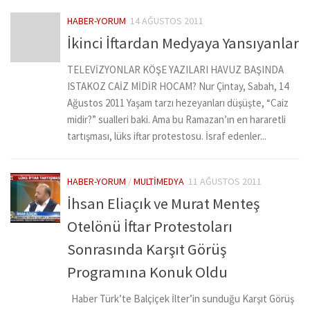
HABER-YORUM
14 AĞUSTOS 2011
İkinci İftardan Medyaya Yansıyanlar
TELEVİZYONLAR KÖŞE YAZILARI HAVUZ BAŞINDA
ISTAKOZ CAİZ MİDİR HOCAM? Nur Çintay, Sabah, 14
Ağustos 2011 Yaşam tarzı hezeyanları düşüşte, “Caiz
midir?” sualleri baki. Ama bu Ramazan’ın en hararetli
tartışması, lüks iftar protestosu. İsraf edenler...
HABER-YORUM
/
MULTIMEDYA
11 AĞUSTOS 2011
İhsan Eliaçık ve Murat Menteş
Otelönü İftar Protestoları
Sonrasında Karşıt Görüş
Programına Konuk Oldu
Haber Türk’te Balçiçek İlter’in sunduğu Karşıt Görüş