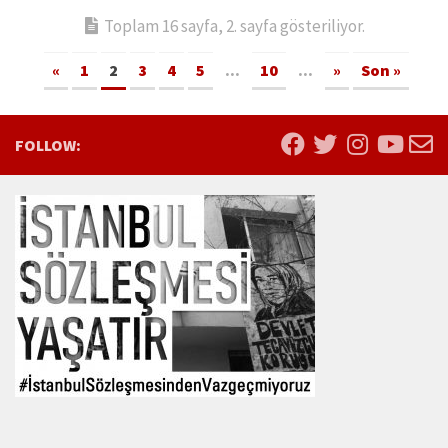
Toplam 16 sayfa, 2. sayfa gösteriliyor.
«
1
2
3
4
5
...
10
...
»
Son »
FOLLOW: