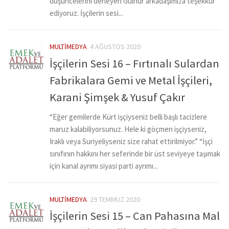
düşüncelerini derleyen Gülnur arkadaşımıza teşekkür
ediyoruz. İşçilerin sesi...
MULTIMEDYA
4 AĞUSTOS 2020
İşçilerin Sesi 16 – Fırtınalı Sulardan
Fabrikalara Gemi ve Metal İşçileri,
Karani Şimşek & Yusuf Çakır
“Eğer gemilerde Kürt işçiyseniz belli başlı tacizlere
maruz kalabiliyorsunuz. Hele ki göçmen işçiyseniz,
Iraklı veya Suriyeliyseniz size rahat ettirilmiyor.” “İşçi
sınıfının hakkını her seferinde bir üst seviyeye taşımak
için kanal ayrımı siyasi parti ayrımı...
MULTIMEDYA
29 TEMMUZ 2020
İşçilerin Sesi 15 – Can Pahasına Mal