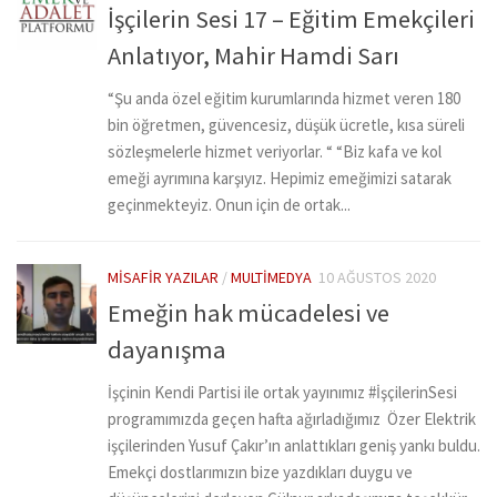
İşçilerin Sesi 17 – Eğitim Emekçileri
Anlatıyor, Mahir Hamdi Sarı
“Şu anda özel eğitim kurumlarında hizmet veren 180
bin öğretmen, güvencesiz, düşük ücretle, kısa süreli
sözleşmelerle hizmet veriyorlar. “ “Biz kafa ve kol
emeği ayrımına karşıyız. Hepimiz emeğimizi satarak
geçinmekteyiz. Onun için de ortak...
MISAFIR YAZILAR
/
MULTIMEDYA
10 AĞUSTOS 2020
Emeğin hak mücadelesi ve
dayanışma
İşçinin Kendi Partisi ile ortak yayınımız #İşçilerinSesi
programımızda geçen hafta ağırladığımız Özer Elektrik
işçilerinden Yusuf Çakır’ın anlattıkları geniş yankı buldu.
Emekçi dostlarımızın bize yazdıkları duygu ve