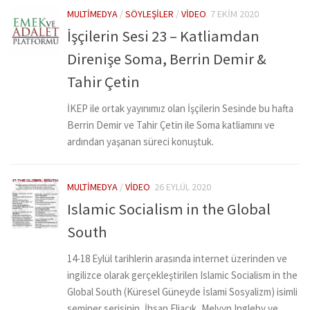
MULTIMEDYA
/
SÖYLEŞILER
/
VIDEO
7 EKIM 2020
İşçilerin Sesi 23 – Katliamdan
Direnişe Soma, Berrin Demir &
Tahir Çetin
İKEP ile ortak yayınımız olan İşçilerin Sesinde bu hafta
Berrin Demir ve Tahir Çetin ile Soma katliamını ve
ardından yaşanan süreci konuştuk.
MULTIMEDYA
/
VIDEO
26 EYLÜL 2020
Islamic Socialism in the Global
South
14-18 Eylül tarihlerin arasında internet üzerinden ve
ingilizce olarak gerçekleştirilen Islamic Socialism in the
Global South (Küresel Güneyde İslami Sosyalizm) isimli
seminer serisinin, İhsan Eliaçık, Melvyn Ingleby ve