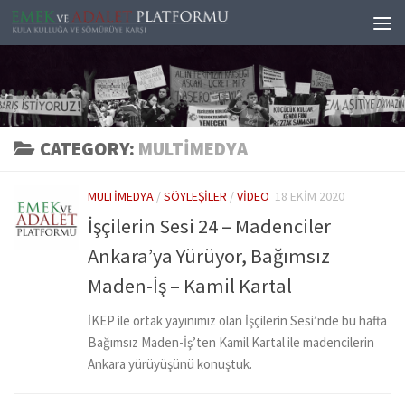
Skip to content
CATEGORY:
MULTIMEDYA
MULTIMEDYA
/
SÖYLEŞILER
/
VIDEO
18 EKIM 2020
İşçilerin Sesi 24 – Madenciler
Ankara’ya Yürüyor, Bağımsız
Maden-İş – Kamil Kartal
İKEP ile ortak yayınımız olan İşçilerin Sesi’nde bu hafta
Bağımsız Maden-İş’ten Kamil Kartal ile madencilerin
Ankara yürüyüşünü konuştuk.