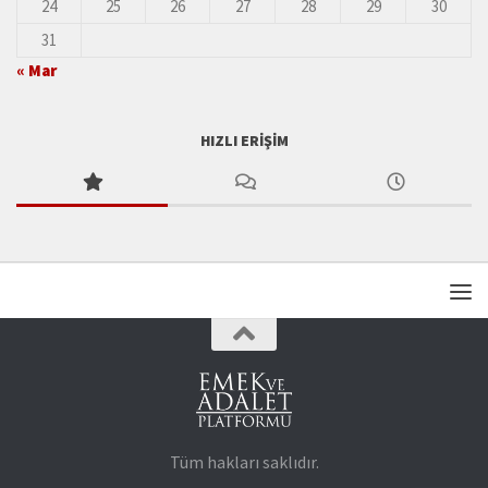
24
25
26
27
28
29
30
31
« Mar
HIZLI ERIŞIM
Tüm hakları saklıdır.