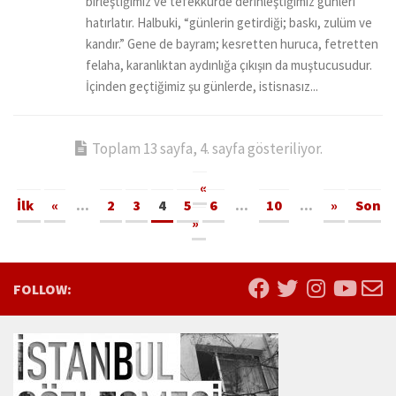
birleştiğimiz ve tefekkürde derinleştiğimiz günleri
hatırlatır. Halbuki, “günlerin getirdiği; baskı, zulüm ve
kandır.” Gene de bayram; kesretten huruca, fetretten
felaha, karanlıktan aydınlığa çıkışın da muştucusudur.
İçinden geçtiğimiz şu günlerde, istisnasız...
Toplam 13 sayfa, 4. sayfa gösteriliyor.
«
İlk
«
...
2
3
4
5
6
...
10
...
»
Son
»
FOLLOW: