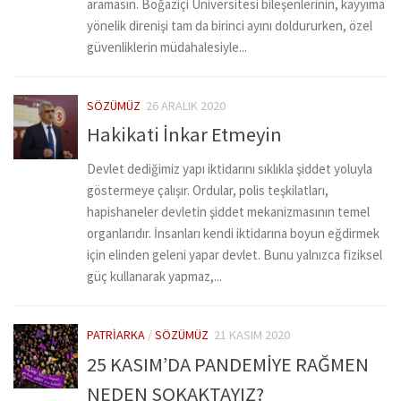
aramasın. Boğaziçi Üniversitesi bileşenlerinin, kayyıma
yönelik direnişi tam da birinci ayını doldururken, özel
güvenliklerin müdahalesiyle...
SÖZÜMÜZ
26 ARALIK 2020
Hakikati İnkar Etmeyin
Devlet dediğimiz yapı iktidarını sıklıkla şiddet yoluyla
göstermeye çalışır. Ordular, polis teşkilatları,
hapishaneler devletin şiddet mekanizmasının temel
organlarıdır. İnsanları kendi iktidarına boyun eğdirmek
için elinden geleni yapar devlet. Bunu yalnızca fiziksel
güç kullanarak yapmaz,...
PATRIARKA
/
SÖZÜMÜZ
21 KASIM 2020
25 KASIM’DA PANDEMİYE RAĞMEN
NEDEN SOKAKTAYIZ?