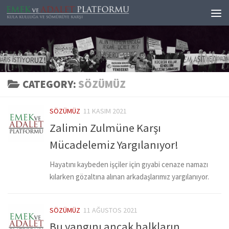
Skip to content
CATEGORY:
SÖZÜMÜZ
SÖZÜMÜZ
11 KASIM 2021
Zalimin Zulmüne Karşı
Mücadelemiz Yargılanıyor!
Hayatını kaybeden işçiler için gıyabi cenaze namazı
kılarken gözaltına alınan arkadaşlarımız yargılanıyor.
SÖZÜMÜZ
11 AĞUSTOS 2021
Bu yangını ancak halkların