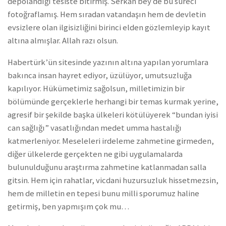
depolandığı tesiste bitirmiş. Serkan bey de bu süreci
fotoğraflamış. Hem sıradan vatandaşın hem de devletin
evsizlere olan ilgisizliğini birinci elden gözlemleyip kayıt
altına almışlar. Allah razı olsun.
Habertürk’ün sitesinde yazının altına yapılan yorumlara
bakınca insan hayret ediyor, üzülüyor, umutsuzluğa
kapılıyor. Hükümetimiz sağolsun, milletimizin bir
bölümünde gerçeklerle herhangi bir temas kurmak yerine,
agresif bir şekilde başka ülkeleri kötülüyerek “bundan iyisi
can sağlığı” vasatlığından medet umma hastalığı
katmerleniyor. Meseleleri irdeleme zahmetine girmeden,
diğer ülkelerde gerçekten ne gibi uygulamalarda
bulunulduğunu araştırma zahmetine katlanmadan salla
gitsin. Hem için rahatlar, vicdani huzursuzluk hissetmezsin,
hem de milletin en tepesi bunu milli sporumuz haline
getirmiş, ben yapmışım çok mu…