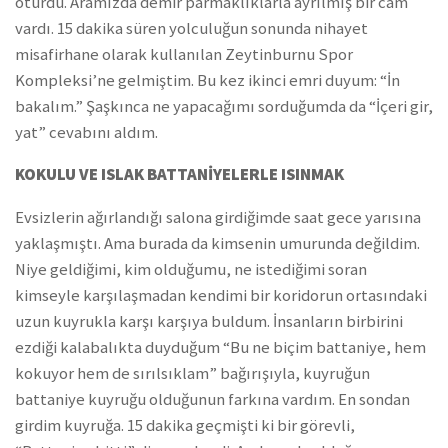
oturdu. Aramızda demir parmaklıklarla ayrılmış bir cam
vardı. 15 dakika süren yolculuğun sonunda nihayet
misafirhane olarak kullanılan Zeytinburnu Spor
Kompleksi’ne gelmiştim. Bu kez ikinci emri duyum: “İn
bakalım.” Şaşkınca ne yapacağımı sorduğumda da “İçeri gir,
yat” cevabını aldım.
KOKULU VE ISLAK BATTANİYELERLE ISINMAK
Evsizlerin ağırlandığı salona girdiğimde saat gece yarısına
yaklaşmıştı. Ama burada da kimsenin umurunda değildim.
Niye geldiğimi, kim olduğumu, ne istediğimi soran
kimseyle karşılaşmadan kendimi bir koridorun ortasındaki
uzun kuyrukla karşı karşıya buldum. İnsanların birbirini
ezdiği kalabalıkta duyduğum “Bu ne biçim battaniye, hem
kokuyor hem de sırılsıklam” bağırışıyla, kuyruğun
battaniye kuyruğu olduğunun farkına vardım. En sondan
girdim kuyruğa. 15 dakika geçmişti ki bir görevli,