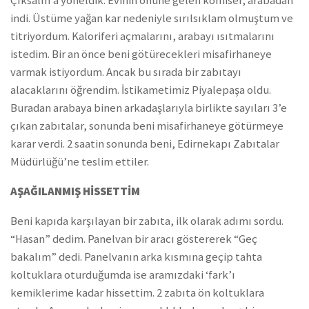
Çıksalın’a yöneldik. Evinin önüne gelen komiser, arabadan
indi. Üstüme yağan kar nedeniyle sırılsıklam olmuştum ve
titriyordum. Kaloriferi açmalarını, arabayı ısıtmalarını
istedim. Bir an önce beni götürecekleri misafirhaneye
varmak istiyordum. Ancak bu sırada bir zabıtayı
alacaklarını öğrendim. İstikametimiz Piyalepaşa oldu.
Buradan arabaya binen arkadaşlarıyla birlikte sayıları 3’e
çıkan zabıtalar, sonunda beni misafirhaneye götürmeye
karar verdi. 2 saatin sonunda beni, Edirnekapı Zabıtalar
Müdürlüğü’ne teslim ettiler.
AŞAĞILANMIŞ HİSSETTİM
Beni kapıda karşılayan bir zabıta, ilk olarak adımı sordu.
“Hasan” dedim. Panelvan bir aracı göstererek “Geç
bakalım” dedi. Panelvanın arka kısmına geçip tahta
koltuklara oturduğumda ise aramızdaki ‘fark’ı
kemiklerime kadar hissettim. 2 zabıta ön koltuklara