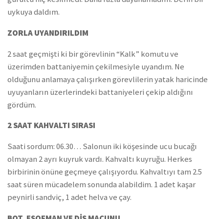
uykuya daldım.
ZORLA UYANDIRILDIM
2 saat geçmişti ki bir görevlinin “Kalk” komutu ve
üzerimden battaniyemin çekilmesiyle uyandım. Ne
olduğunu anlamaya çalışırken görevlilerin yatak haricinde
uyuyanların üzerlerindeki battaniyeleri çekip aldığını
gördüm.
2 SAAT KAHVALTI SIRASI
Saati sordum: 06.30… Salonun iki köşesinde ucu bucağı
olmayan 2 ayrı kuyruk vardı. Kahvaltı kuyruğu. Herkes
birbirinin önüne geçmeye çalışıyordu. Kahvaltıyı tam 2.5
saat süren mücadelem sonunda alabildim. 1 adet kaşar
peynirli sandviç, 1 adet helva ve çay.
BOT, EŞOFMAN VE DİŞ MACUNU