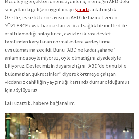
Meseleyi gerçekten önemseyenler için örneğin ABD’deki
son yıllarda gelişen uygulamayı
şurada
anlatmıştık.
Özetle, evsizliklerin sayısının ABD’de hizmet veren
YÜZLERCE evsiz barınakları ve özel sağlık hizmetleri ile
azaltılamadığı anlaşılınca, evsizleri kirası devlet
tarafından karşılanan normal evlere yerleştirme
uygulamasına geçildi. Bunu “ABD ne kadar şahane”
anlamında söylemiyoruz, öyle olmadığını ziyadesiyle
biliyoruz. Devletimizin duyarsızlığını “ABD’de bunu bile
bulamazlar, şükretsinler” diyerek örtmeye çalışan
vicdansız cahilliğin yaygınlığı karşında dumur olduğumuz
için söylüyoruz.
Lafı uzattık, habere bağlanalım.