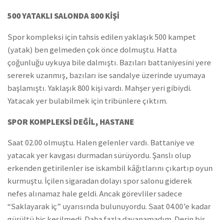
500 YATAKLI SALONDA 800 KİŞİ
Spor kompleksi için tahsis edilen yaklaşık 500 kampet
(yatak) ben gelmeden çok önce dolmuştu. Hatta
çoğunluğu uykuya bile dalmıştı. Bazıları battaniyesini yere
sererek uzanmış, bazıları ise sandalye üzerinde uyumaya
başlamıştı. Yaklaşık 800 kişi vardı. Mahşer yeri gibiydi.
Yatacak yer bulabilmek için tribünlere çıktım.
SPOR KOMPLEKSİ DEĞİL, HASTANE
Saat 02.00 olmuştu. Halen gelenler vardı. Battaniye ve
yatacak yer kavgası durmadan sürüyordu. Şanslı olup
erkenden getirilenler ise iskambil kâğıtlarını çıkartıp oyun
kurmuştu. İçilen sigaradan dolayı spor salonu giderek
nefes alınamaz hale geldi. Ancak görevliler sadece
“Saklayarak iç” uyarısında bulunuyordu. Saat 04.00’e kadar
gürültü hiç kesilmedi. Daha fazla dayanamadım. Derin bir