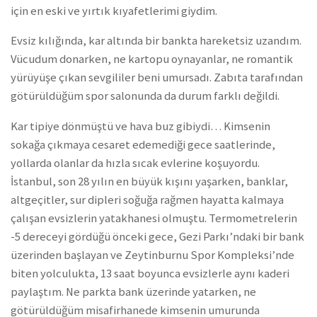
için en eski ve yırtık kıyafetlerimi giydim.
Evsiz kılığında, kar altında bir bankta hareketsiz uzandım.
Vücudum donarken, ne kartopu oynayanlar, ne romantik
yürüyüşe çıkan sevgililer beni umursadı. Zabıta tarafından
götürüldüğüm spor salonunda da durum farklı değildi.
Kar tipiye dönmüştü ve hava buz gibiydi… Kimsenin
sokağa çıkmaya cesaret edemediği gece saatlerinde,
yollarda olanlar da hızla sıcak evlerine koşuyordu.
İstanbul, son 28 yılın en büyük kışını yaşarken, banklar,
altgeçitler, sur dipleri soğuğa rağmen hayatta kalmaya
çalışan evsizlerin yatakhanesi olmuştu. Termometrelerin
-5 dereceyi gördüğü önceki gece, Gezi Parkı’ndaki bir bank
üzerinden başlayan ve Zeytinburnu Spor Kompleksi’nde
biten yolculukta, 13 saat boyunca evsizlerle aynı kaderi
paylaştım. Ne parkta bank üzerinde yatarken, ne
götürüldüğüm misafirhanede kimsenin umurunda