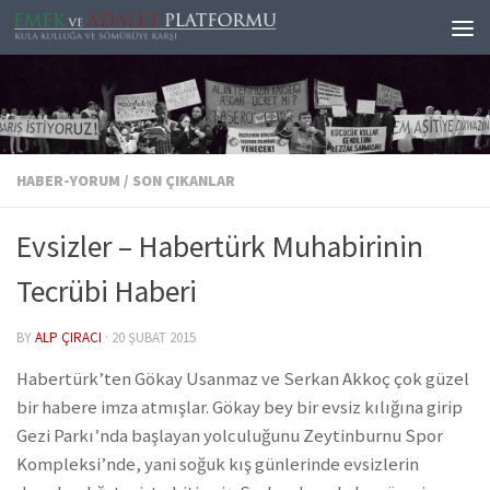
Skip to content
HABER-YORUM
/
SON ÇIKANLAR
Evsizler – Habertürk Muhabirinin
Tecrübi Haberi
BY
ALP ÇIRACI
·
20 ŞUBAT 2015
Habertürk’ten Gökay Usanmaz ve Serkan Akkoç çok güzel
bir habere imza atmışlar. Gökay bey bir evsiz kılığına girip
Gezi Parkı’nda başlayan yolculuğunu Zeytinburnu Spor
Kompleksi’nde, yani soğuk kış günlerinde evsizlerin