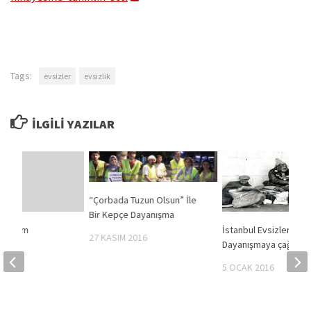
Tags:
evsizler
evsizlik
İLGILI YAZILAR
“Çorbada Tuzun Olsun” İle
Bir Kepçe Dayanışma
. Bölüm
İstanbul Evsizler Evi i
27 KASIM 2016
Dayanışmaya çağırıyo
14
5 OCAK 2016