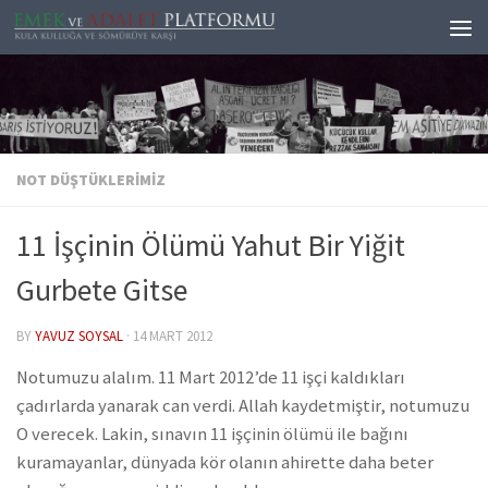
Skip to content
NOT DÜŞTÜKLERIMIZ
11 İşçinin Ölümü Yahut Bir Yiğit
Gurbete Gitse
BY
YAVUZ SOYSAL
·
14 MART 2012
Notumuzu alalım. 11 Mart 2012’de 11 işçi kaldıkları
çadırlarda yanarak can verdi. Allah kaydetmiştir, notumuzu
O verecek. Lakin, sınavın 11 işçinin ölümü ile bağını
kuramayanlar, dünyada kör olanın ahirette daha beter