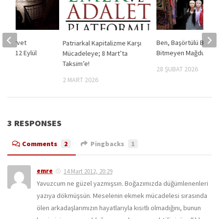
ın, servet
Ben, Başörtülü Bacıla
Patriarkal Kapitalizme Karşı
 mi?- 12 Eylül
Bitmeyen Mağduriyet
Mücadeleye; 8 Mart’ta
esi
Taksim’e!
28 ŞUBAT 2026
025
2 MART 2026
3 RESPONSES
Comments
2
Pingbacks
1
emre
14 Mart 2012, 20:29
Yavuzcum ne güzel yazmışsın. Boğazımızda düğümlenenleri
yazıya dökmüşsün. Meselenin ekmek mücadelesi sırasında
ölen arkadaşlarımızın hayatlarıyla kısıtlı olmadığını, bunun