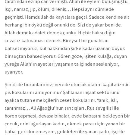
tarafından ezilip can vermişti. Allah ile eylem buluşmuştu.
İşçi, namaz, jip, ölüm, direniş… Hepsi aynı cümlede
geçmişti. Hamdullah da kayıtlara geçti. Sadece kendine ait
herhangi bir öykü değil onunki de. Sizi de yakar beni de.
Allah demek adalet demek çünkü. Hiçbir haksızlığın
cezasız kalmaması demek. Bireysel bir günahtan
bahsetmiyoruz, kul hakkından şirke kadar uzanan büyük
bir suçtan bahsediyoruz. Gören göze, işiten kulağa, duyan
yüreğe Allah’ın ayetleri yaşamın ta içinden sesleniyor,
uyarıyor.
Şimdi de burunlarımız, nerede olursak olalım kapitalizmin
pis kokularını almıyor mu? Şahlanan inşaat sektörünü
ayakta tutan emekçilerin ceset kokularını. Yanık, isli,
tanınmaz… Ali Ağaoğlu’nun sırıtışları, Rus sevgilisi ile
horon tepmesi, devasa binalar, evde babasını bekleyen bir
çocuk, erini uğurlayan kadın, ekmek parası için yanan bir
baba -geri dönemeyen-, gökdelen ile yanan çadır, işçi ile