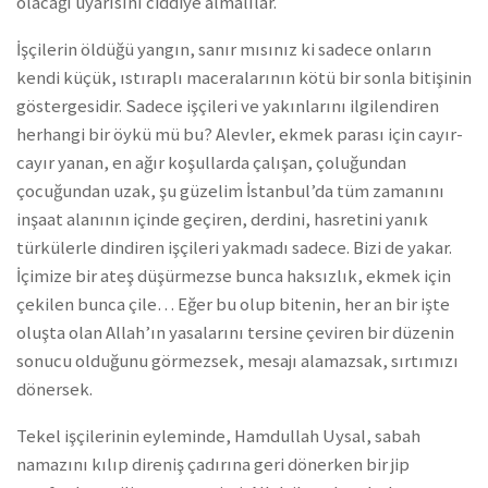
olacağı uyarısını ciddiye almalılar.
İşçilerin öldüğü yangın, sanır mısınız ki sadece onların
kendi küçük, ıstıraplı maceralarının kötü bir sonla bitişinin
göstergesidir. Sadece işçileri ve yakınlarını ilgilendiren
herhangi bir öykü mü bu? Alevler, ekmek parası için cayır-
cayır yanan, en ağır koşullarda çalışan, çoluğundan
çocuğundan uzak, şu güzelim İstanbul’da tüm zamanını
inşaat alanının içinde geçiren, derdini, hasretini yanık
türkülerle dindiren işçileri yakmadı sadece. Bizi de yakar.
İçimize bir ateş düşürmezse bunca haksızlık, ekmek için
çekilen bunca çile… Eğer bu olup bitenin, her an bir işte
oluşta olan Allah’ın yasalarını tersine çeviren bir düzenin
sonucu olduğunu görmezsek, mesajı alamazsak, sırtımızı
dönersek.
Tekel işçilerinin eyleminde, Hamdullah Uysal, sabah
namazını kılıp direniş çadırına geri dönerken bir jip