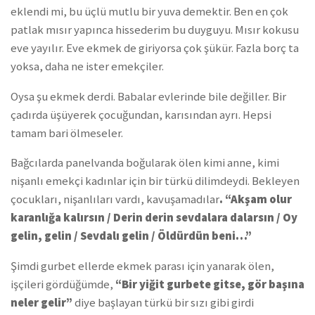
eklendi mi, bu üçlü mutlu bir yuva demektir. Ben en çok
patlak mısır yapınca hissederim bu duyguyu. Mısır kokusu
eve yayılır. Eve ekmek de giriyorsa çok şükür. Fazla borç ta
yoksa, daha ne ister emekçiler.
Oysa şu ekmek derdi. Babalar evlerinde bile değiller. Bir
çadırda üşüyerek çocuğundan, karısından ayrı. Hepsi
tamam bari ölmeseler.
Bağcılarda panelvanda boğularak ölen kimi anne, kimi
nişanlı emekçi kadınlar için bir türkü dilimdeydi. Bekleyen
çocukları, nişanlıları vardı, kavuşamadılar
. “Akşam olur
karanlığa kalırsın / Derin derin sevdalara dalarsın / Oy
gelin, gelin / Sevdalı gelin / Öldürdün beni…”
Şimdi gurbet ellerde ekmek parası için yanarak ölen,
işçileri gördüğümde,
“Bir yiğit gurbete gitse, gör başına
neler gelir”
diye başlayan türkü bir sızı gibi girdi