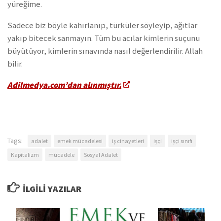
yüreğime.
Sadece biz böyle kahırlanıp, türküler söyleyip, ağıtlar
yakıp bitecek sanmayın. Tüm bu acılar kimlerin suçunu
büyütüyor, kimlerin sınavında nasıl değerlendirilir. Allah
bilir.
Adilmedya.com’dan alınmıştır.
Tags:
adalet
emek mücadelesi
iş cinayetleri
işçi
işçi sınıfı
Kapitalizm
mücadele
Sosyal Adalet
İLGILI YAZILAR