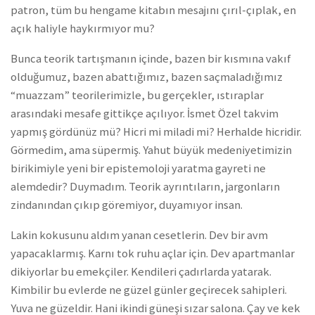
patron, tüm bu hengame kitabın mesajını çırıl-çıplak, en
açık haliyle haykırmıyor mu?
Bunca teorik tartışmanın içinde, bazen bir kısmına vakıf
olduğumuz, bazen abattığımız, bazen saçmaladığımız
“muazzam” teorilerimizle, bu gerçekler, ıstıraplar
arasındaki mesafe gittikçe açılıyor. İsmet Özel takvim
yapmış gördünüz mü? Hicri mi miladi mi? Herhalde hicridir.
Görmedim, ama süpermiş. Yahut büyük medeniyetimizin
birikimiyle yeni bir epistemoloji yaratma gayreti ne
alemdedir? Duymadım. Teorik ayrıntıların, jargonların
zindanından çıkıp göremiyor, duyamıyor insan.
Lakin kokusunu aldım yanan cesetlerin. Dev bir avm
yapacaklarmış. Karnı tok ruhu açlar için. Dev apartmanlar
dikiyorlar bu emekçiler. Kendileri çadırlarda yatarak.
Kimbilir bu evlerde ne güzel günler geçirecek sahipleri.
Yuva ne güzeldir. Hani ikindi güneşi sızar salona. Çay ve kek