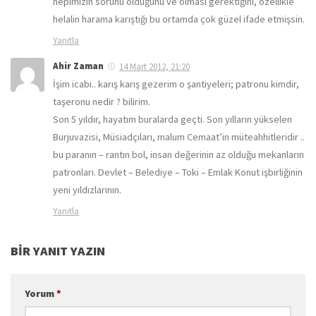
hepimizin sorunu olduğunu ve olması gerektiğini, özellikle
helalin harama karıştığı bu ortamda çok güzel ifade etmişsin.
Yanıtla
Ahir Zaman
14 Mart 2012, 21:20
İşim icabı.. karış karış gezerim o şantiyeleri; patronu kimdir,
taşeronu nedir ? bilirim.
Son 5 yıldır, hayatım buralarda geçti. Son yılların yükselen
Burjuvazisi, Müsiadçıları, malum Cemaat’in müteahhitleridir ..
bu paranın – rantın bol, insan değerinin az olduğu mekanların
patronları. Devlet – Belediye – Toki – Emlak Konut işbirliğinin
yeni yıldızlarının.
Yanıtla
BIR YANIT YAZIN
Yorum
*