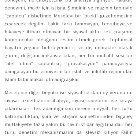
deneyimi, majör için istisna. Şimdinin ve mazinin tabiriyle
“çapulcu” nisbetinde. Meseleyi bir “öteki” güzellemesine
çevirecek değilim. Lakin farkı tanımayan, tecrübeye ve
hikayeye itibarı olmayan bir siyasal aklın tek çıkışının
komploculuk olduğunu teslim etmek gerek. Toplumsal
hayatın yegane belirleyenini iç ve dış mihrakler olarak
gören, değişimi imkansız kılan, her tür muhalif sesi bir
“alet olma” saplantısı, “provakasyon” paranoyasıyla
damgalayan bu zihniyetin bir ıslah ve inkılab rejimi olan
İslam’la bir alakası olmadığı aşikar.
Meselenin diğer boyutu ise siyasal iktidara oy verenlerin
siyasal öznelliklerini ihaleye, siyasi iradelerini ise kiraya
çıkarmaları. Tek adamlığa son derece meyyal, her türlü
katılımcılıktan, şura ve istişare sünnetlerinden bigane,
mutlakiyete fazla yakın bu tavır iktidar aygıtına dair her
türlü denetim mekanizmasını da işlevsiz kılıyor. Failin