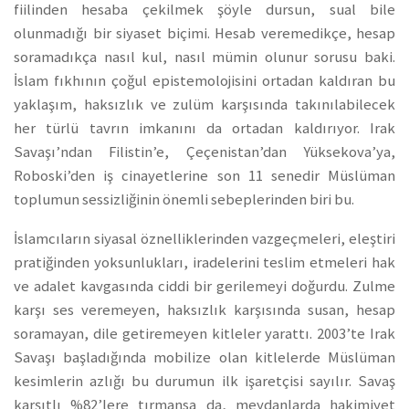
fiilinden hesaba çekilmek şöyle dursun, sual bile
olunmadığı bir siyaset biçimi. Hesab veremedikçe, hesap
soramadıkça nasıl kul, nasıl mümin olunur sorusu baki.
İslam fıkhının çoğul epistemolojisini ortadan kaldıran bu
yaklaşım, haksızlık ve zulüm karşısında takınılabilecek
her türlü tavrın imkanını da ortadan kaldırıyor. Irak
Savaşı’ndan Filistin’e, Çeçenistan’dan Yüksekova’ya,
Roboski’den iş cinayetlerine son 11 senedir Müslüman
toplumun sessizliğinin önemli sebeplerinden biri bu.
İslamcıların siyasal öznelliklerinden vazgeçmeleri, eleştiri
pratiğinden yoksunlukları, iradelerini teslim etmeleri hak
ve adalet kavgasında ciddi bir gerilemeyi doğurdu. Zulme
karşı ses veremeyen, haksızlık karşısında susan, hesap
soramayan, dile getiremeyen kitleler yarattı. 2003’te Irak
Savaşı başladığında mobilize olan kitlelerde Müslüman
kesimlerin azlığı bu durumun ilk işaretçisi sayılır. Savaş
karşıtlı %82’lere tırmansa da, meydanlarda hakimiyet