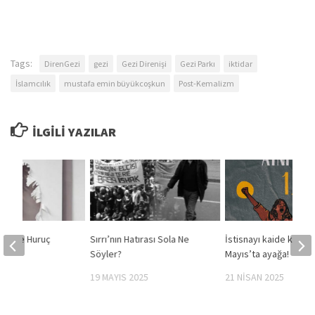
Tags:
DirenGezi
gezi
Gezi Direnişi
Gezi Parkı
iktidar
İslamcılık
mustafa emin büyükcoşkun
Post-Kemalizm
İLGILI YAZILAR
esi ve Huruç
Sırrı’nın Hatırası Sola Ne
İstisnayı kaide kılmay
ti
Söyler?
Mayıs’ta ayağa!
022
19 MAYIS 2025
21 NISAN 2025