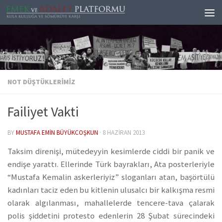
Skip to content
NOT DÜŞTÜKLERIMIZ
Failiyet Vakti
BY
MUSTAFA EMIN BÜYÜKCOŞKUN
·
8 HAZIRAN 2013
Taksim direnişi, mütedeyyin kesimlerde ciddi bir panik ve
endişe yarattı. Ellerinde Türk bayrakları, Ata posterleriyle
“Mustafa Kemalin askerleriyiz” sloganları atan, başörtülü
kadınları taciz eden bu kitlenin ulusalcı bir kalkışma resmi
olarak algılanması, mahallelerde tencere-tava çalarak
polis şiddetini protesto edenlerin 28 Şubat sürecindeki