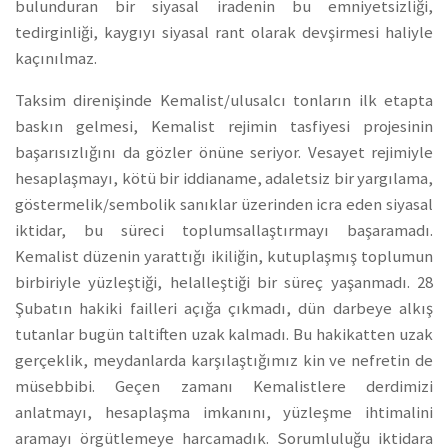
bulunduran bir siyasal iradenin bu emniyetsizliği,
tedirginliği, kaygıyı siyasal rant olarak devşirmesi haliyle
kaçınılmaz.
Taksim direnişinde Kemalist/ulusalcı tonların ilk etapta
baskın gelmesi, Kemalist rejimin tasfiyesi projesinin
başarısızlığını da gözler önüne seriyor. Vesayet rejimiyle
hesaplaşmayı, kötü bir iddianame, adaletsiz bir yargılama,
göstermelik/sembolik sanıklar üzerinden icra eden siyasal
iktidar, bu süreci toplumsallaştırmayı başaramadı.
Kemalist düzenin yarattığı ikiliğin, kutuplaşmış toplumun
birbiriyle yüzleştiği, helalleştiği bir süreç yaşanmadı. 28
Şubatın hakiki failleri açığa çıkmadı, dün darbeye alkış
tutanlar bugün taltiften uzak kalmadı. Bu hakikatten uzak
gerçeklik, meydanlarda karşılaştığımız kin ve nefretin de
müsebbibi. Geçen zamanı Kemalistlere derdimizi
anlatmayı, hesaplaşma imkanını, yüzleşme ihtimalini
aramayı örgütlemeye harcamadık. Sorumluluğu iktidara