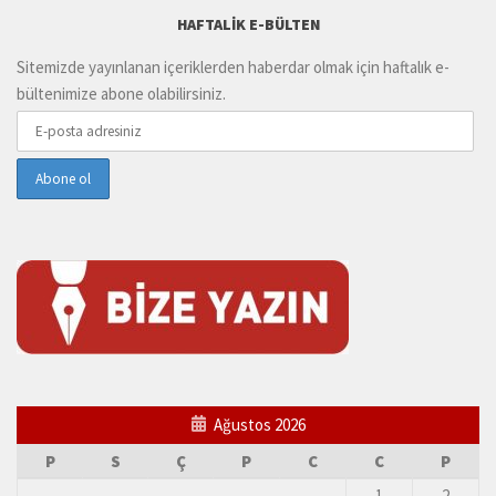
HAFTALIK E-BÜLTEN
Sitemizde yayınlanan içeriklerden haberdar olmak için haftalık e-
bültenimize abone olabilirsiniz.
Ağustos 2026
P
S
Ç
P
C
C
P
1
2