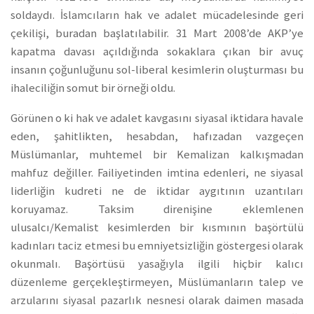
soldaydı. İslamcıların hak ve adalet mücadelesinde geri
çekilişi, buradan başlatılabilir. 31 Mart 2008’de AKP’ye
kapatma davası açıldığında sokaklara çıkan bir avuç
insanın çoğunluğunu sol-liberal kesimlerin oluşturması bu
ihaleciliğin somut bir örneği oldu.
Görünen o ki hak ve adalet kavgasını siyasal iktidara havale
eden, şahitlikten, hesabdan, hafızadan vazgeçen
Müslümanlar, muhtemel bir Kemalizan kalkışmadan
mahfuz değiller. Failiyetinden imtina edenleri, ne siyasal
liderliğin kudreti ne de iktidar aygıtının uzantıları
koruyamaz. Taksim direnişine eklemlenen
ulusalcı/Kemalist kesimlerden bir kısmının başörtülü
kadınları taciz etmesi bu emniyetsizliğin göstergesi olarak
okunmalı. Başörtüsü yasağıyla ilgili hiçbir kalıcı
düzenleme gerçekleştirmeyen, Müslümanların talep ve
arzularını siyasal pazarlık nesnesi olarak daimen masada