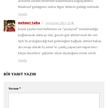
arasinda surekli birilerinin bulunmasina baglayabiliriz.
Maalesef geldigimiz nokta diger dinlerin geldigi noktadir.
Yanıtla
mehmet talha
14 Haziran 2013, 15:46
böyle şeyleri biat kültürüne ve “yüzeysel” müslümanlığa
bağlamasak daha iyi olur, geçen gün ahmet insel de cnn
türk’te erdoğancılığı biat geleneğine bağladı, ahmet hakan
da cevap olarak hz.ömer’in -yanlış yaparsam naparsınız -
kılıçla düzeltiriz -şükürler olsun diyaloğunu örnek verdi.
Yanıtla
BIR YANIT YAZIN
Yorum
*