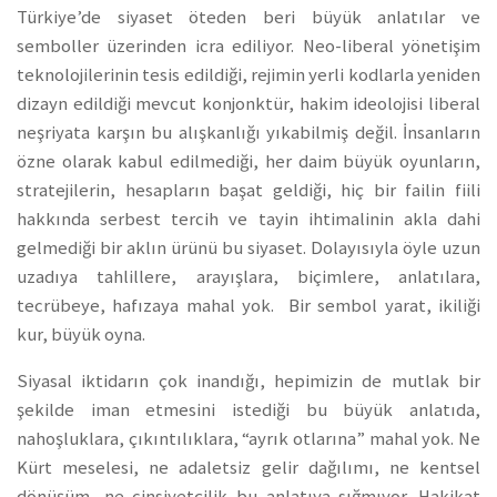
Türkiye’de siyaset öteden beri büyük anlatılar ve
semboller üzerinden icra ediliyor. Neo-liberal yönetişim
teknolojilerinin tesis edildiği, rejimin yerli kodlarla yeniden
dizayn edildiği mevcut konjonktür, hakim ideolojisi liberal
neşriyata karşın bu alışkanlığı yıkabilmiş değil. İnsanların
özne olarak kabul edilmediği, her daim büyük oyunların,
stratejilerin, hesapların başat geldiği, hiç bir failin fiili
hakkında serbest tercih ve tayin ihtimalinin akla dahi
gelmediği bir aklın ürünü bu siyaset. Dolayısıyla öyle uzun
uzadıya tahlillere, arayışlara, biçimlere, anlatılara,
tecrübeye, hafızaya mahal yok. Bir sembol yarat, ikiliği
kur, büyük oyna.
Siyasal iktidarın çok inandığı, hepimizin de mutlak bir
şekilde iman etmesini istediği bu büyük anlatıda,
nahoşluklara, çıkıntılıklara, “ayrık otlarına” mahal yok. Ne
Kürt meselesi, ne adaletsiz gelir dağılımı, ne kentsel
dönüşüm, ne cinsiyetçilik bu anlatıya sığmıyor. Hakikat