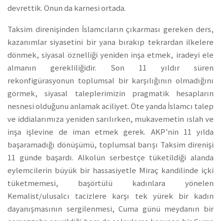
devrettik. Onun da karnesi ortada.
Taksim direnişinden İslamcıların çıkarması gereken ders,
kazanımlar siyasetini bir yana bırakıp tekrardan ilkelere
dönmek, siyasal öznelliği yeniden inşa etmek, iradeyi ele
almanın gerekliliğidir. Son 11 yıldır süren
rekonfigürasyonun toplumsal bir karşılığının olmadığını
görmek, siyasal taleplerimizin pragmatik hesapların
nesnesi olduğunu anlamak aciliyet. Öte yanda İslamcı talep
ve iddialarımıza yeniden sarılırken, mukavemetin ıslah ve
inşa işlevine de iman etmek gerek. AKP’nin 11 yılda
başaramadığı dönüşümü, toplumsal barışı Taksim direnişi
11 günde başardı. Alkolün serbestçe tüketildiği alanda
eylemcilerin büyük bir hassasiyetle Miraç kandilinde içki
tüketmemesi, başörtülü kadınlara yönelen
Kemalist/ulusalcı tacizlere karşı tek yürek bir kadın
dayanışmasının sergilenmesi, Cuma günü meydanın bir