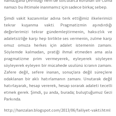
namazgaha çevrildiği hem de solcularca korunan bir Cuma
namazı bu ihtimale inanmamız için sadece birkaç sebep.
Şimdi vakit kazanımlar adına terk ettiğimiz ilkelerimizi
tekrar kuşanma vakti. Pragmatizmin aşındırdığı
değerlerimizi tekrar gündemleştirmenin, haksızlık ve
adaletsizliğe karşı hep birlikte ses vermenin, zulme karşı
omuz omuza herkes için adalet istemenin zamanı.
Söylemde kalmadan, pratiği ihmal etmeden ama asla
pragmatizme prim vermeyerek, eyleyerek söyleyen
söyleyerek eyleyen bir mücahede usulünü icranın zamanı.
Zafere değil, sefere inanan, sonuçlara değil süreçlere
odaklanan bir aklı hatırlamanın zamanı. Unutarak değil
hatırlayarak, hesap vererek, hesap sorarak adaleti tecelli
etmek gerek. Şimdi, şu anda, burada; buluştuğumuz Gezi
Parkında.
http://hanzalan.blogspot.com/2013/06/failiyet-vakti.html