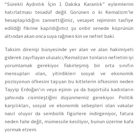
“Sürekli Aydınlık İçin 1 Dakika Karanlık” eylemlerini
hatırlatması tesadüf değil. Görünen o ki Kemalizm’le
hesaplaşıldığını zannettiğimiz, vesayet rejiminin tasfiye
edildiği fikrine kapıldığımız şu onbir senede köprünün
altından akan onca suya rağmen kin ve nefret baki.
Taksim direnişi bünyesinde yer alan ve alan hakimiyeti
giderek zayıflayan ulusalcı/Kemalizan tonların nefretini iyi
yorumlamak gerekiyor. Fakirleşmiş bir orta sınıfın
mensupları olan, yitirdikleri sosyal ve ekonomik
pozisyonun öfkesini taşıyan bu kitlelerin öfkesinin neden
Tayyip Erdoğan’ın veya eşinin ya da başörtülü kadınların
şahsında cisimleştiğini düşünmemiz gerekiyor. Politik
karşılıkları, sosyal ve ekonomik sebepleri olan vakalar
nasıl oluyor da sembolik figürlere indirgeniyor, fatura
neden faile değil, mümessile kesiliyor, bunun üzerine kafa
yormak elzem.