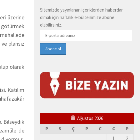
Sitemizde yayınlanan içeriklerden haberdar
eri üzerine
olmak için haftalık e-bültenimize abone
olabilirsiniz.
ru götürmek
e mahallede
 ve plansız
ulüp olarak
si. Katılım
muhafazakâr
Ağustos 2026
. Bilseydik
P
S
Ç
P
C
C
P
 teamüle de
1
2
k diyormuş.