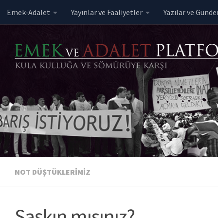
Emek-Adalet
Yayınlar ve Faaliyetler
Yazılar ve Günd
Skip to content
NOT DÜŞTÜKLERIMIZ
Şaşkın mısınız?