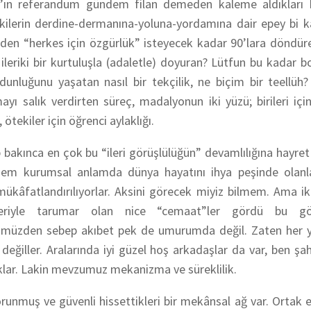
ın referandum gündem filan demeden kaleme aldıkları bi
kilerin derdine-dermanına-yoluna-yordamına dair epey bi k
eniden “herkes için özgürlük” isteyecek kadar 90’lara döndü
leriki bir kurtuluşla (adaletle) doyuran? Lütfun bu kadar bol
luğunu yaşatan nasıl bir tekçilik, ne biçim bir teellüh? İ
ı salık verdirten süreç, madalyonun iki yüzü; birileri içi
 ötekiler için öğrenci aylaklığı.
 bakınca en çok bu “ileri görüşlülüğün” devamlılığına hayre
em kurumsal anlamda dünya hayatını ihya peşinde olanl
 mükâfatlandırılıyorlar. Aksini görecek miyiz bilmem. Ama i
leriyle tarumar olan nice “cemaat”ler gördü bu gözl
ümüzden sebep akıbet pek de umurumda değil. Zaten her y
 değiller. Aralarında iyi güzel hoş arkadaşlar da var, ben şa
klar. Lakin mevzumuz mekanizma ve süreklilik.
runmuş ve güvenli hissettikleri bir mekânsal ağ var. Ortak e