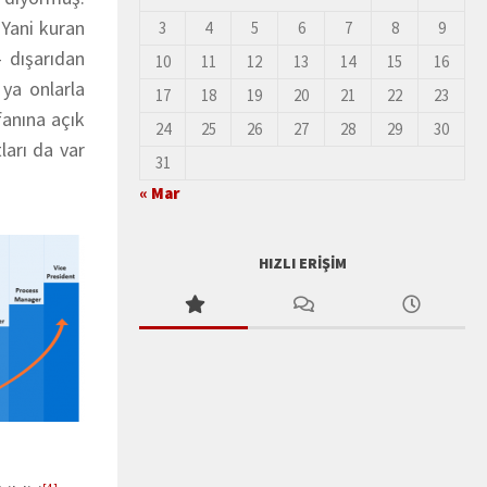
 Yani kuran
3
4
5
6
7
8
9
– dışarıdan
10
11
12
13
14
15
16
ya onlarla
17
18
19
20
21
22
23
fanına açık
24
25
26
27
28
29
30
ları da var
31
« Mar
HIZLI ERIŞIM