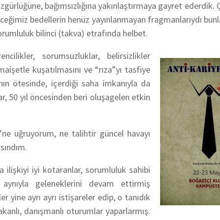
gürlüğüne, bağımsızlığına yakınlaştırmaya gayret ederdik. Ç
yeceğimiz bedellerin henüz yayınlanmayan fragmanlarıydı bunl
umluluk bilinci (takva) etrafında helbet.
likler, sorumsuzluklar, belirsizlikler
aişetle kuşatılmasını ve “rıza”yı tasfiye
ın ötesinde, içerdiği saha imkanıyla da
ar, 50 yıl öncesinden beri oluşagelen etkin
ne uğruyorum, ne talihtir güncel havayı
ısındım.
a ilişkiyi iyi kotaranlar, sorumluluk sahibi
.) aynıyla geleneklerini devam ettirmiş
r yine ayrı ayrı istişareler edip, o tanıdık
kanlı, danışmanlı oturumlar yaparlarmış.