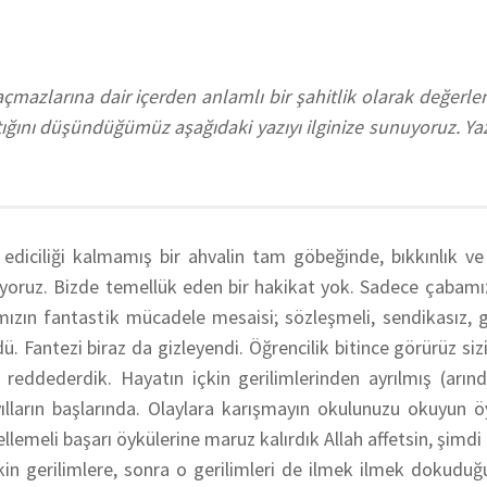
çmazlarına dair içerden anlamlı bir şahitlik olarak değerle
ğını düşündüğümüz aşağıdaki yazıyı ilginize sunuyoruz. Yazı
 ediciliği kalmamış bir ahvalin tam göbeğinde, bıkkınlık ve 
yoruz. Bizde temellük eden bir hakikat yok. Sadece çabamı
rımızın fantastik mücadele mesaisi; sözleşmeli, sendikasız, 
 Fantezi biraz da gizleyendi. Öğrencilik bitince görürüz sizi
 reddederdik. Hayatın içkin gerilimlerinden ayrılmış (arındı
yılların başlarında. Olaylara karışmayın okulunuzu okuyun 
emeli başarı öykülerine maruz kalırdık Allah affetsin, şimdi
içkin gerilimlere, sonra o gerilimleri de ilmek ilmek dokudu