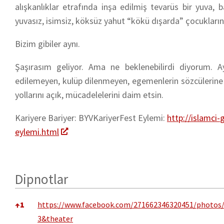
alışkanlıklar etrafında inşa edilmiş tevarüs bir yuva,
yuvasız, isimsiz, köksüz yahut “kökü dışarda” çocukların
Bizim gibiler aynı.
Şaşırasım geliyor. Ama ne beklenebilirdi diyorum. A
edilemeyen, kulüp dilenmeyen, egemenlerin sözcülerine it
yollarını açık, mücadelelerini daim etsin.
Kariyere Bariyer: BYVKariyerFest Eylemi:
http://islamci-
g
eylemi.html
Dipnotlar
Dipnotlar
↑
1
https://www.facebook.com/271662346320451/photos/
3&theater