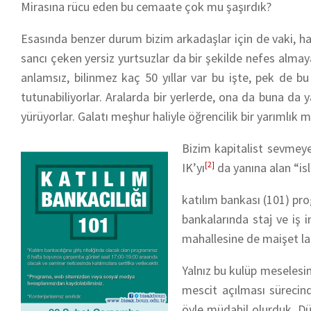
Mirasına rücu eden bu cemaate çok mu şaşırdık?
Esasında benzer durum bizim arkadaşlar için de vaki, had
sancı çeken yersiz yurtsuzlar da bir şekilde nefes alma
anlamsız, bilinmez kaç 50 yıllar var bu işte, pek de bu
tutunabiliyorlar. Aralarda bir yerlerde, ona da buna d
yürüyorlar. Galatı meşhur haliyle öğrencilik bir yarımlık me
Bizim kapitalist sevmeyen
IK’yı
[2]
da yanına alan “is
katılım bankası (101) pr
bankalarında staj ve iş 
mahallesine de maişet laz
Yalnız bu kulüp meselesi
mescit açılması sürecind
öyle müdahil olurduk. Dü