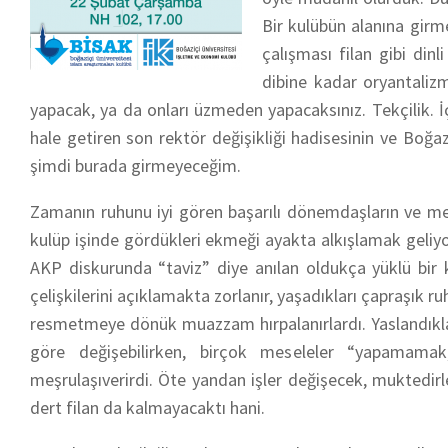
Bir kulübün alanına girm
çalışması filan gibi dinl
dibine kadar oryantaliz
yapacak, ya da onları üzmeden yapacaksınız. Tekçilik. İç
hale getiren son rektör değişikliği hadisesinin ve Boğa
şimdi burada girmeyeceğim.
Zamanın ruhunu iyi gören başarılı dönemdaşların ve me
kulüp işinde gördükleri ekmeği ayakta alkışlamak geliyo
AKP diskurunda “taviz” diye anılan oldukça yüklü bir k
çelişkilerini açıklamakta zorlanır, yaşadıkları çapraşık ruh h
resmetmeye dönük muazzam hırpalanırlardı. Yaslandıkl
göre değişebilirken, birçok meseleler “yapamam
meşrulaşıverirdi. Öte yandan işler değişecek, muktedirl
dert filan da kalmayacaktı hani.