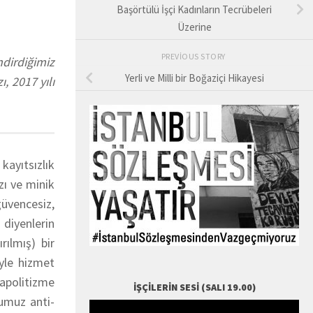
Başörtülü İşçi Kadınların Tecrübeleri
Üzerine
PREVIOUS STORY
ndirdiğimiz
Yerli ve Milli bir Boğaziçi Hikayesi
, 2017 yılı
kayıtsızlık
zı ve minik
güvencesiz,
 diyenlerin
rılmış) bir
öyle hizmet
 apolitizme
İŞÇILERIN SESI (SALI 19.00)
ğumuz anti-