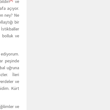
ldiri
[4]
ve
afa açıyor.
ren ney? Ne
laştığı bir
stikballer
n bolluk ve
t ediyorum.
ar peşinde
kbal uğruna
er. İleri
erdeler ve
hidim. Kürt
ğilimler ve