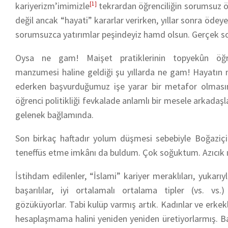
kariyerizm’imimizle
[1]
tekrardan öğrenciliğin sorumsuz öz
değil ancak “hayati” kararlar verirken, yıllar sonra öde
sorumsuzca yatırımlar peşindeyiz hamd olsun. Gerçek sor
Oysa ne gam! Maişet pratiklerinin topyekûn öğrenci
manzumesi haline geldiği şu yıllarda ne gam! Hayatın m
ederken başvurduğumuz işe yarar bir metafor olmasın
öğrenci politikliği fevkalade anlamlı bir mesele arkadaşl
gelenek bağlamında.
Son birkaç haftadır yolum düşmesi sebebiyle Boğaziçi’
teneffüs etme imkânı da buldum. Çok soğuktum. Azıcık 
İstihdam edilenler, “İslami” kariyer meraklıları, yukarıyl
başarılılar, iyi ortalamalı ortalama tipler (vs. vs
gözüküyorlar. Tabi kulüp varmış artık. Kadınlar ve erkekle
hesaplaşmama halini yeniden yeniden üretiyorlarmış. Ba