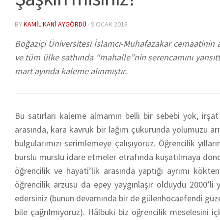
BY
KAMIL KANI AYGÖRDÜ
·
9 OCAK 2018
Boğaziçi Üniversitesi İslamcı-Muhafazakar cemaatinin a
ve tüm ülke sathında “mahalle”nin serencamını yansıttı
mart ayında kaleme alınmıştır.
Bu satırları kaleme almamın belli bir sebebi yok, irşat
arasında, kara kavruk bir lağım çukurunda yolumuzu arı
bulgularımızı serimlemeye çalışıyoruz. Öğrencilik yılla
burslu murslu idare etmeler etrafında kuşatılmaya döndü.
öğrencilik ve hayati’lik arasında yaptığı ayrımı kökten
öğrencilik arzusu da epey yaygınlaşır olduydu 2000’li 
edersiniz (bunun devamında bir de gülenhocaefendi güzell
bile çağrılmıyoruz). Hâlbuki biz öğrencilik meselesini 