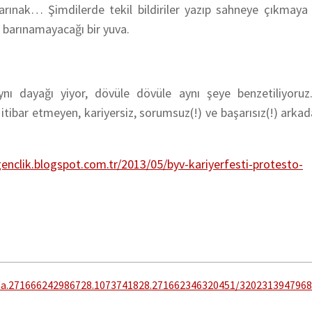
 barınak… Şimdilerde tekil bildiriler yazıp sahneye çıkmaya
 barınamayacağı bir yuva.
ynı dayağı yiyor, dövüle dövüle aynı şeye benzetiliyoruz
ibar etmeyen, kariyersiz, sorumsuz(!) ve başarısız(!) arkada
enclik.blogspot.com.tr/2013/
05/byv-kariyerfesti-protesto-
a.271666242986728.1073741828.271662346320451/3202313947968