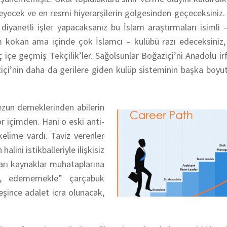
eyecek ve en resmi hiyerarşilerin gölgesinden geçeceksiniz.
i diyanetli işler yapacaksanız bu İslam araştırmaları isimli 
m kokan ama içinde çok İslamcı – kulübü razı edeceksiniz, 
 içe geçmiş Tekçilik’ler. Sağolsunlar Boğaziçi’ni Anadolu ir
ziçi’nin daha da gerilere giden kulüp sisteminin başka boyut
zun derneklerinden abilerin
r içimden. Hani o eski anti-
elime vardı. Taviz verenler
alini istikballeriyle ilişkisiz
arı kaynaklar muhataplarına
ak, edememekle” çarçabuk
eşince adalet icra olunacak,