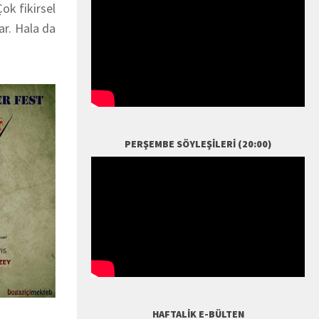
ok fikirsel
ar. Hala da
PERŞEMBE SÖYLEŞILERI (20:00)
HAFTALIK E-BÜLTEN