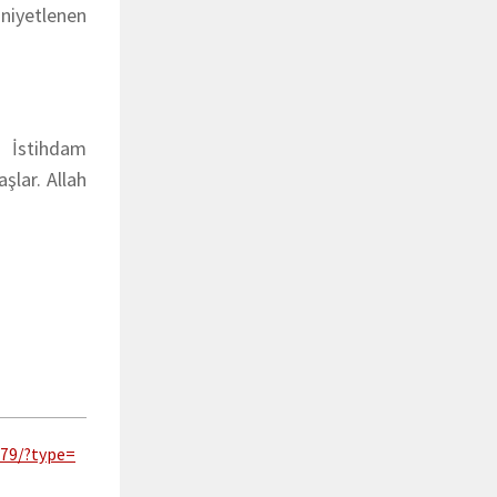
 niyetlenen
. İstihdam
şlar. Allah
79/?type=