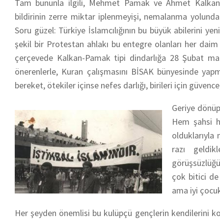
Tam bununla ilgili, Mehmet Pamak ve Ahmet Kalkan’
bildirinin zerre miktar iplenmeyişi, nemalanma yolunda
Soru güzel: Türkiye İslamcılığının bu büyük abilerini y
şekil bir Protestan ahlakı bu entegre olanları her daim i
çerçevede Kalkan-Pamak tipi dindarlığa 28 Şubat madun
önerenlerle, Kuran çalışmasını BİSAK bünyesinde yapmay
bereket, ötekiler içinse nefes darlığı, birileri için güvence,
Geriye dönüp
Hem şahsi h
olduklarıyla
razı geldik
görüşsüzlüğ
çok bitici de
ama iyi çocu
Her şeyden önemlisi bu kulüpçü gençlerin kendilerini ko