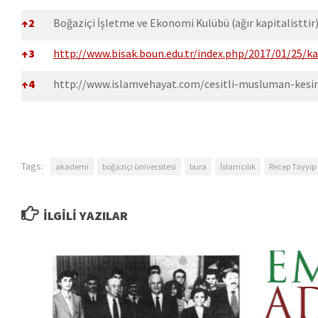
↑
2
Boğaziçi İşletme ve Ekonomi Kulübü (ağır kapitalisttir
↑
3
http://www.bisak.boun.edu.tr/index.php/2017/01/25/ka
↑
4
http://www.islamvehayat.com/cesitli-musluman-kesi
Tags:
akademi
boğaziçi üniversitesi
bura
İslamcılık
Recep Tayyip
İLGILI YAZILAR