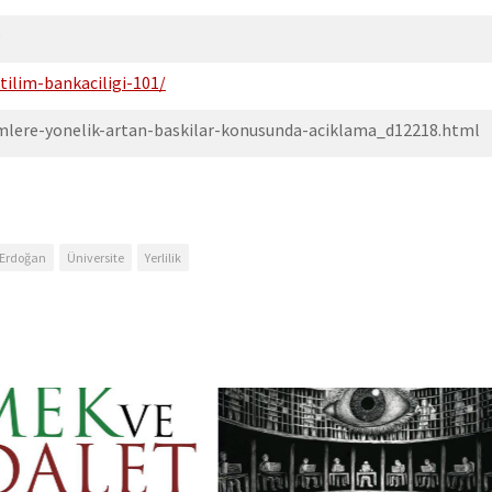
)
tilim-bankaciligi-101/
mlere-yonelik-artan-baskilar-konusunda-aciklama_d12218.html
 Erdoğan
Üniversite
Yerlilik