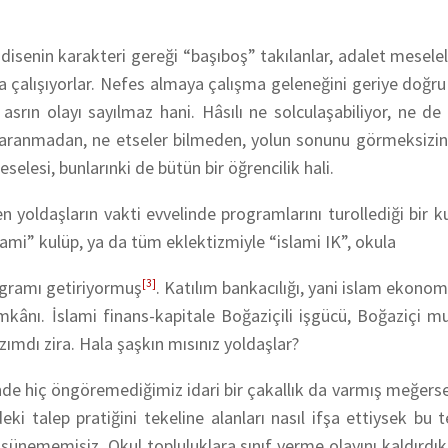
isenin karakteri gereği “başıboş” takılanlar, adalet meselel
ya çalışıyorlar. Nefes almaya çalışma geleneğini geriye doğ
 asrın olayı sayılmaz hani. Hâsılı ne solculaşabiliyor, ne d
a yaranmadan, ne etseler bilmeden, yolun sonunu görmeksizin
selesi, bunlarınki de bütün bir öğrencilik hali.
 yoldaşların vakti evvelinde programlarını turollediği bir k
lami” kulüp, ya da tüm eklektizmiyle “islami IK”, okula
ogramı getiriyormuş
[3]
. Katılım bankacılığı, yani islam ekonomi
imkânı. İslami finans-kapitale Boğaziçili işgücü, Boğaziçi 
ımdı zira. Hala şaşkın mısınız yoldaşlar?
nde hiç öngöremediğimiz idari bir çakallık da varmış meğerse
eki talep pratiğini tekeline alanları nasıl ifşa ettiysek bu
şünememişiz. Okul topluluklara sınıf verme olayını kaldırdı