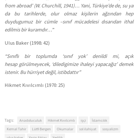
from abroad’ (W. Churchill, 1941)… Yani, Türkiye’de de, su ya
da bu tarihlerde, olur olmaz kişilerin ağzından hep
duydugumuz bir cümle –sınıf mücadelesi dısarıdan ithal
edilmis bir kuramdır…
”
Ulus Baker (1998: 42)
“Sınıflı bir toplumda ‘sınıf yok’ denildi mi, açık
hesap görülmeyecek, ‘diledigimize ihaleyi yapacağız’ demek
istenir. Bu hürriyet değil, istibdattır”
Hikmet Kıvılcımlı (1970: 25)
Tags:
Anadoluculuk
Hikmet Kıvılcımlı
işçi
İslamcılık
Kemal Tahir
Lütfi Bergen
Okumalar
sol ilahiyat
sosyalizm
ulus baker
Yasin Aktay
Yerlilik