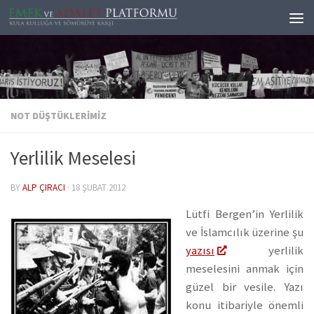
Skip to content
NOT DÜŞTÜKLERIMIZ
Yerlilik Meselesi
BY
ALP ÇIRACI
·
18 ŞUBAT 2012
Lütfi Bergen’in Yerlilik
ve İslamcılık üzerine şu
yazısı
yerlilik
meselesini anmak için
güzel bir vesile. Yazı
konu itibariyle önemli