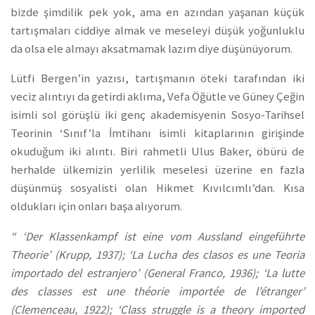
bizde şimdilik pek yok, ama en azından yaşanan küçük
tartışmaları ciddiye almak ve meseleyi düşük yoğunluklu
da olsa ele almayı aksatmamak lazım diye düşünüyorum.
Lütfi Bergen’in yazısı, tartışmanın öteki tarafından iki
veciz alıntıyı da getirdi aklıma, Vefa Öğütle ve Güney Çeğin
isimli sol görüşlü iki genç akademisyenin Sosyo-Tarihsel
Teorinin ‘Sınıf’la İmtihanı isimli kitaplarının girişinde
okuduğum iki alıntı. Biri rahmetli Ulus Baker, öbürü de
herhalde ülkemizin yerlilik meselesi üzerine en fazla
düşünmüş sosyalisti olan Hikmet Kıvılcımlı’dan. Kısa
oldukları için onları başa alıyorum.
“ ‘Der Klassenkampf ist eine vom Aussland eingeführte
Theorie’ (Krupp, 1937); ‘La Lucha des clasos es une Teoria
importado del estranjero’ (General Franco, 1936); ‘La lutte
des classes est une théorie importée de l’étranger’
(Clemenceau, 1922); ‘Class struggle is a theory imported