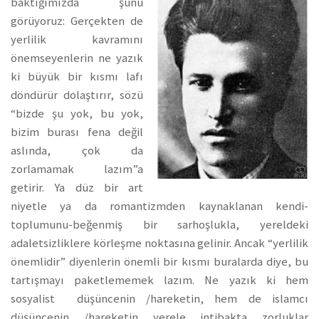
baktığımızda şunu
görüyoruz: Gerçekten de
yerlilik kavramını
önemseyenlerin ne yazık
ki büyük bir kısmı lafı
döndürür dolaştırır, sözü
“bizde şu yok, bu yok,
bizim burası fena değil
aslında, çok da
zorlamamak lazım”a
getirir. Ya düz bir art
niyetle ya da romantizmden kaynaklanan kendi-
toplumunu-beğenmiş bir sarhoşlukla, yereldeki
adaletsizliklere körleşme noktasına gelinir. Ancak “yerlilik
önemlidir” diyenlerin önemli bir kısmı buralarda diye, bu
tartışmayı paketlememek lazım. Ne yazık ki hem
sosyalist düşüncenin /hareketin, hem de islamcı
düşüncenin /hareketin yerele intibakta zorluklar