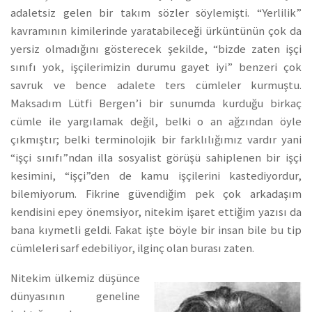
adaletsiz gelen bir takım sözler söylemişti. “Yerlilik”
kavramının kimilerinde yaratabileceği ürküntünün çok da
yersiz olmadığını gösterecek şekilde, “bizde zaten işçi
sınıfı yok, işçilerimizin durumu gayet iyi” benzeri çok
savruk ve bence adalete ters cümleler kurmuştu.
Maksadım Lütfi Bergen’i bir sunumda kurduğu birkaç
cümle ile yargılamak değil, belki o an ağzından öyle
çıkmıştır; belki terminolojik bir farklılığımız vardır yani
“işçi sınıfı”ndan illa sosyalist görüşü sahiplenen bir işçi
kesimini, “işçi”den de kamu işçilerini kastediyordur,
bilemiyorum. Fikrine güvendiğim pek çok arkadaşım
kendisini epey önemsiyor, nitekim işaret ettiğim yazısı da
bana kıymetli geldi. Fakat işte böyle bir insan bile bu tip
cümleleri sarf edebiliyor, ilginç olan burası zaten.
Nitekim ülkemiz düşünce
dünyasının geneline