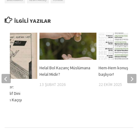
İLGILI YAZILAR
Helal Bol Kazanç Müslümana
Hem-Hem konuşma se
Helal Midir?
başlıyor!
13 ŞUBAT 2026
22 EKIM 2025
rizmler:
Muhalif Dini
ınıftan Kaçışı
2025