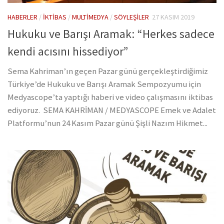
HABERLER
/
İKTIBAS
/
MULTIMEDYA
/
SÖYLEŞILER
27 KASIM 2019
Hukuku ve Barışı Aramak: “Herkes sadece
kendi acısını hissediyor”
Sema Kahriman’ın geçen Pazar günü gerçekleştirdiğimiz
Türkiye’de Hukuku ve Barışı Aramak Sempozyumu için
Medyascope’ta yaptığı haberi ve video çalışmasını iktibas
ediyoruz. SEMA KAHRİMAN / MEDYASCOPE Emek ve Adalet
Platformu’nun 24 Kasım Pazar günü Şişli Nazım Hikmet...