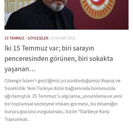
15 TEMMUZ
/
SÖYLEŞILER
10 KASIM 2018
İki 15 Temmuz var; biri sarayın
penceresinden görünen, biri sokakta
yaşanan…
Cihangir İslam’ı geçtiğimiz yıl sürdürdüğümüz Kopuş ve
Süreklilik: Yeni Türkiye dizisi bağlamında büromuzda
ağırlamıştık. 15 Temmuz’u algılama, yorumlama ve yeni
bir toplumsal sözleşme imkanı görmesi, bu dinamiğin
kurucu gücünü vurgulaması, bizim “Darbeye Karşı
Toplumsal...