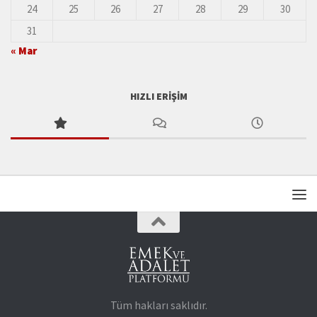
24
25
26
27
28
29
30
31
« Mar
HIZLI ERIŞIM
Tüm hakları saklıdır.