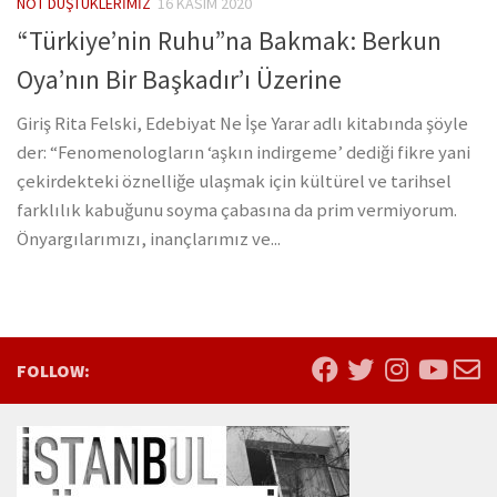
NOT DÜŞTÜKLERIMIZ
16 KASIM 2020
“Türkiye’nin Ruhu”na Bakmak: Berkun
Oya’nın Bir Başkadır’ı Üzerine
Giriş Rita Felski, Edebiyat Ne İşe Yarar adlı kitabında şöyle
der: “Fenomenologların ‘aşkın indirgeme’ dediği fikre yani
çekirdekteki öznelliğe ulaşmak için kültürel ve tarihsel
farklılık kabuğunu soyma çabasına da prim vermiyorum.
Önyargılarımızı, inançlarımız ve...
FOLLOW: