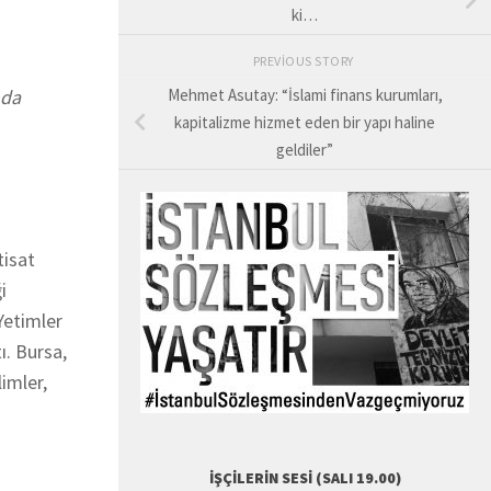
ki…
PREVIOUS STORY
nda
Mehmet Asutay: “İslami finans kurumları,
kapitalizme hizmet eden bir yapı haline
geldiler”
tisat
i
Yetimler
ı. Bursa,
imler,
İŞÇILERIN SESI (SALI 19.00)