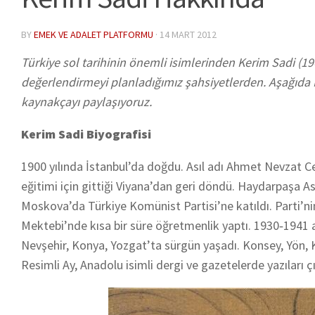
BY
EMEK VE ADALET PLATFORMU
·
14 MART 2012
Türkiye sol tarihinin önemli isimlerinden Kerim Sadi (
değerlendirmeyi planladığımız şahsiyetlerden. Aşağıda Ke
kaynakçayı paylaşıyoruz.
Kerim Sadi Biyografisi
1900 yılında İstanbul’da doğdu. Asıl adı Ahmet Nevzat Cerr
eğitimi için gittiği Viyana’dan geri döndü. Haydarpaşa Ask
Moskova’da Türkiye Komünist Partisi’ne katıldı. Parti’ni
Mektebi’nde kısa bir süre öğretmenlik yaptı. 1930‐1941 ar
Nevşehir, Konya, Yozgat’ta sürgün yaşadı. Konsey, Yön, Ka
Resimli Ay, Anadolu isimli dergi ve gazetelerde yazıları ç