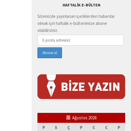
HAFTALIK E-BÜLTEN
Sitemizde yayınlanan içeriklerden haberdar
olmak için haftalık e-bültenimize abone
olabilirsiniz.
Ağustos 2026
P
S
Ç
P
C
C
P