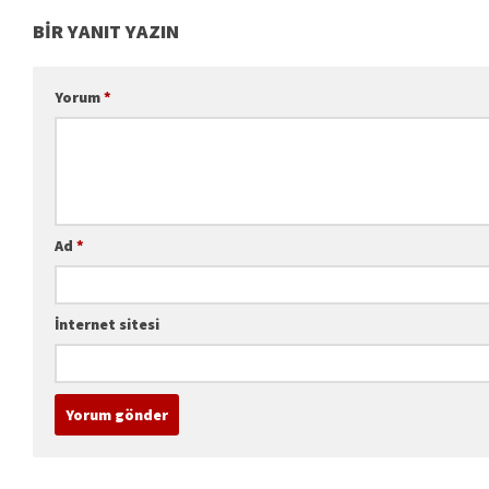
BIR YANIT YAZIN
Yorum
*
Ad
*
İnternet sitesi