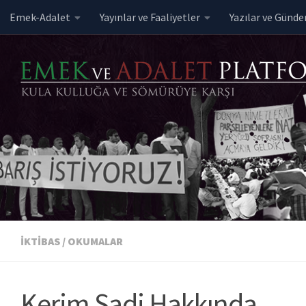
Emek-Adalet
Yayınlar ve Faaliyetler
Yazılar ve Günd
Skip to content
İKTIBAS
/
OKUMALAR
Kerim Sadi Hakkında