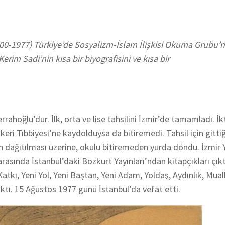
1900-1977) Türkiye’de Sosyalizm-İslam İlişkisi Okuma Grubu’
rim Sadi’nin kısa bir biyografisini ve kısa bir
ahoğlu’dur. İlk, orta ve lise tahsilini İzmir’de tamamladı. İk
eri Tıbbiyesi’ne kaydolduysa da bitiremedi. Tahsil için gittiğ
n dağıtılması üzerine, okulu bitiremeden yurda döndü. İzmir 
asında İstanbul’daki Bozkurt Yayınları’ndan kitapçıkları çıkt
tkı, Yeni Yol, Yeni Baştan, Yeni Adam, Yoldaş, Aydınlık, Muall
ıktı. 15 Ağustos 1977 günü İstanbul’da vefat etti.