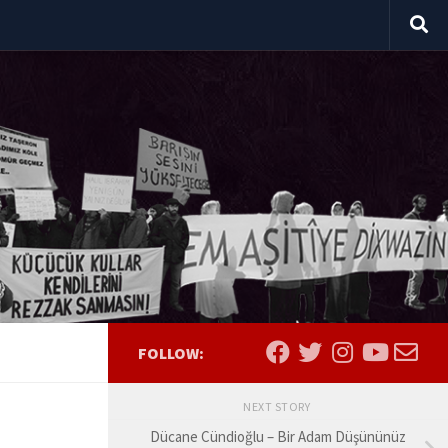
FOLLOW:
NEXT STORY
Dücane Cündioğlu – Bir Adam Düşününüz