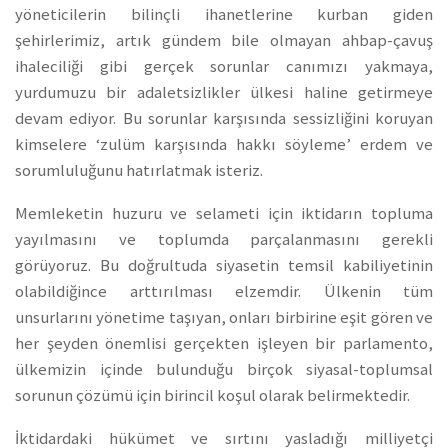
yöneticilerin bilinçli ihanetlerine kurban giden
şehirlerimiz, artık gündem bile olmayan ahbap-çavuş
ihaleciliği gibi gerçek sorunlar canımızı yakmaya,
yurdumuzu bir adaletsizlikler ülkesi haline getirmeye
devam ediyor. Bu sorunlar karşısında sessizliğini koruyan
kimselere ‘zulüm karşısında hakkı söyleme’ erdem ve
sorumluluğunu hatırlatmak isteriz.
Memleketin huzuru ve selameti için iktidarın topluma
yayılmasını ve toplumda parçalanmasını gerekli
görüyoruz. Bu doğrultuda siyasetin temsil kabiliyetinin
olabildiğince arttırılması elzemdir. Ülkenin tüm
unsurlarını yönetime taşıyan, onları birbirine eşit gören ve
her şeyden önemlisi gerçekten işleyen bir parlamento,
ülkemizin içinde bulunduğu birçok siyasal-toplumsal
sorunun çözümü için birincil koşul olarak belirmektedir.
İktidardaki hükümet ve sırtını yasladığı milliyetçi