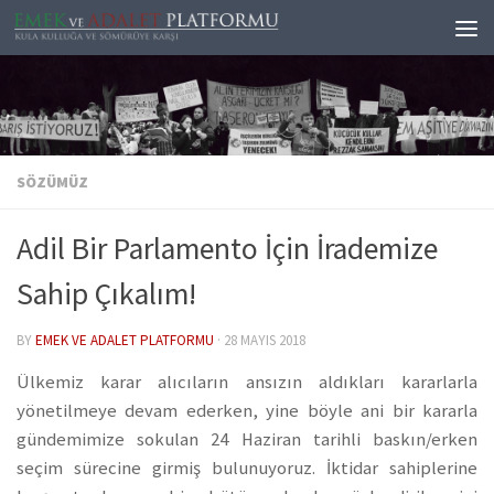
Skip to content
SÖZÜMÜZ
Adil Bir Parlamento İçin İrademize
Sahip Çıkalım!
BY
EMEK VE ADALET PLATFORMU
·
28 MAYIS 2018
Ülkemiz karar alıcıların ansızın aldıkları kararlarla
yönetilmeye devam ederken, yine böyle ani bir kararla
gündemimize sokulan 24 Haziran tarihli baskın/erken
seçim sürecine girmiş bulunuyoruz. İktidar sahiplerine