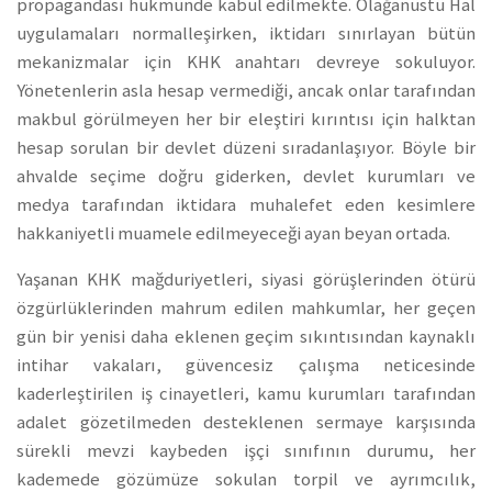
propagandası hükmünde kabul edilmekte. Olağanüstü Hal
uygulamaları normalleşirken, iktidarı sınırlayan bütün
mekanizmalar için KHK anahtarı devreye sokuluyor.
Yönetenlerin asla hesap vermediği, ancak onlar tarafından
makbul görülmeyen her bir eleştiri kırıntısı için halktan
hesap sorulan bir devlet düzeni sıradanlaşıyor. Böyle bir
ahvalde seçime doğru giderken, devlet kurumları ve
medya tarafından iktidara muhalefet eden kesimlere
hakkaniyetli muamele edilmeyeceği ayan beyan ortada.
Yaşanan KHK mağduriyetleri, siyasi görüşlerinden ötürü
özgürlüklerinden mahrum edilen mahkumlar, her geçen
gün bir yenisi daha eklenen geçim sıkıntısından kaynaklı
intihar vakaları, güvencesiz çalışma neticesinde
kaderleştirilen iş cinayetleri, kamu kurumları tarafından
adalet gözetilmeden desteklenen sermaye karşısında
sürekli mevzi kaybeden işçi sınıfının durumu, her
kademede gözümüze sokulan torpil ve ayrımcılık,