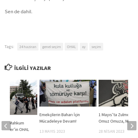
Sen de dahil.
Tags:
24 haziran
genel seçim
OHAL
oy
seçim
İLGILI YAZILAR
Emekçilerin Baharı İçin
1 Mayıs’ta Zulme Karş
Mücadeleye Devam!
Omuz Omuza, Meydan
yisine Mahkum
zlumder’in OHAL
13 MAYIS 2023
28 NISAN 2023
erine