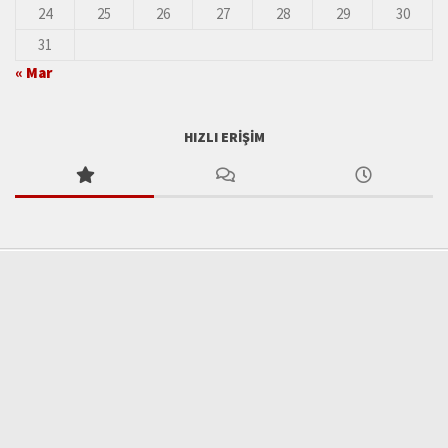
24
25
26
27
28
29
30
31
« Mar
HIZLI ERIŞIM
Tüm hakları saklıdır.