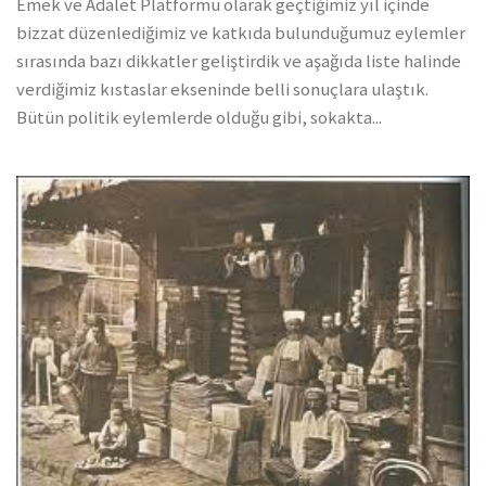
Emek ve Adalet Platformu olarak geçtiğimiz yıl içinde
bizzat düzenlediğimiz ve katkıda bulunduğumuz eylemler
sırasında bazı dikkatler geliştirdik ve aşağıda liste halinde
verdiğimiz kıstaslar ekseninde belli sonuçlara ulaştık.
Bütün politik eylemlerde olduğu gibi, sokakta...