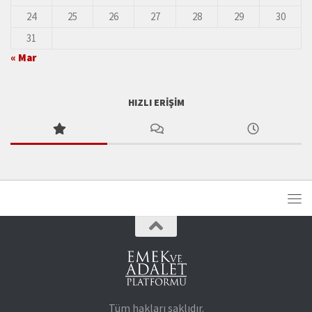
24
25
26
27
28
29
30
31
« Mar
HIZLI ERIŞIM
Tüm hakları saklıdır.