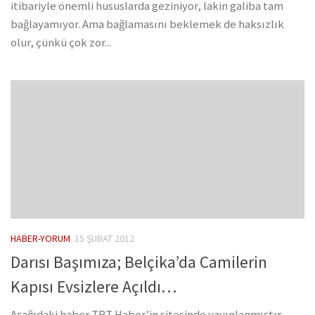
itibariyle önemli hususlarda geziniyor, lakin galiba tam
bağlayamıyor. Ama bağlamasını beklemek de haksızlık
olur, çünkü çok zor...
HABER-YORUM
15 ŞUBAT 2012
Darısı Başımıza; Belçika’da Camilerin
Kapısı Evsizlere Açıldı…
Aşağıdaki haber TRT Haber’in sitesinde yayınlanmıştır.