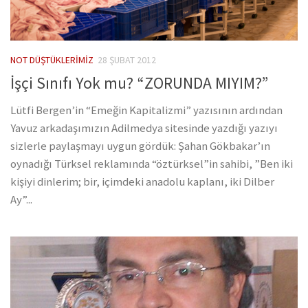
NOT DÜŞTÜKLERIMIZ
28 ŞUBAT 2012
İşçi Sınıfı Yok mu? “ZORUNDA MIYIM?”
Lütfi Bergen’in “Emeğin Kapitalizmi” yazısının ardından
Yavuz arkadaşımızın Adilmedya sitesinde yazdığı yazıyı
sizlerle paylaşmayı uygun gördük: Şahan Gökbakar’ın
oynadığı Türksel reklamında “öztürksel”in sahibi, ”Ben iki
kişiyi dinlerim; bir, içimdeki anadolu kaplanı, iki Dilber
Ay”...