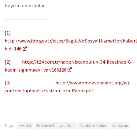
Hayırlı ramazanlar.
[1]
http://www.ibb.gov.tr/sites/SaglikVeSosyalHizmetler/haber
hid=146
[2]
http://t24.com.tr/haber/istanbulun-34-ilcesinde-8-
kadin-siginmaevi-var/166126
[3]
http://www.emekveadalet.org/wp-
content/uploads/Evsizler-icin-Rapor.pdf
Tags:
evsizler
Evsizlerle Buluşma İftarı
Kardeşlik İftarları
ramazan