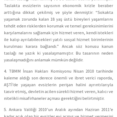
Taslakta evsizlerin sayısının ekonomik krizle beraber
arttığına dikkat çekilmiş ve şöyle denmiştir: “Sokakta
yaşamak zorunda kalan 18 yaş üstü bireyleri yaşamlarını
tehdit eden risklerden korumak ve temel gereksinimlerini
karşılamalarını sağlamak için hizmet veren, kendi istekleri
ile kalıp ayrılabilecekleri yatılı sosyal hizmet birimlerinin
kurulması karara bağlandı.” Ancak söz konusu kanun
taslağı ne yazık ki yasalaşmamıştır. Bu tasarının neden
yasalaşmadığını anlamak mümkün değildir.
4. TBMM İnsan Hakları Komisyonu Nisan 2010 tarihinde
kaleme aldığı son derece önemli ve ibret verici raporda,
AŞTİ’de yaşayan evsizlerin perişan halini ayrıntılarıyla
tasvir etmiş, devletin acilen sürekli hizmet veren, kalıcı ve
nitelikli misafirhaneler açması gerektiğini belirtmiştir.
5. Ankara Valiliği 2010’un Aralık ayından Haziran 2011’e
kadar açık olan bir evsizler evi açmış ve hizmet vermesini