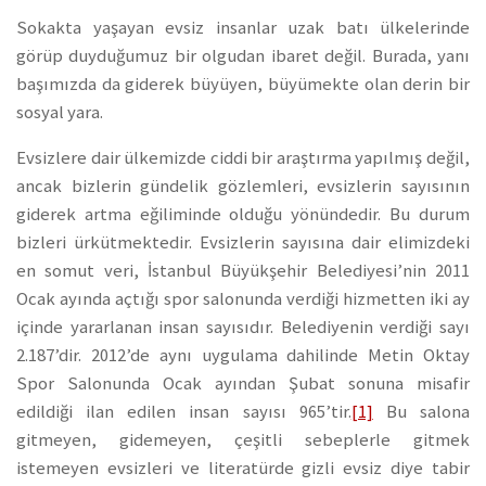
Sokakta yaşayan evsiz insanlar uzak batı ülkelerinde
görüp duyduğumuz bir olgudan ibaret değil. Burada, yanı
başımızda da giderek büyüyen, büyümekte olan derin bir
sosyal yara.
Evsizlere dair ülkemizde ciddi bir araştırma yapılmış değil,
ancak bizlerin gündelik gözlemleri, evsizlerin sayısının
giderek artma eğiliminde olduğu yönündedir. Bu durum
bizleri ürkütmektedir. Evsizlerin sayısına dair elimizdeki
en somut veri, İstanbul Büyükşehir Belediyesi’nin 2011
Ocak ayında açtığı spor salonunda verdiği hizmetten iki ay
içinde yararlanan insan sayısıdır. Belediyenin verdiği sayı
2.187’dir. 2012’de aynı uygulama dahilinde Metin Oktay
Spor Salonunda Ocak ayından Şubat sonuna misafir
edildiği ilan edilen insan sayısı 965’tir.
[1]
Bu salona
gitmeyen, gidemeyen, çeşitli sebeplerle gitmek
istemeyen evsizleri ve literatürde gizli evsiz diye tabir