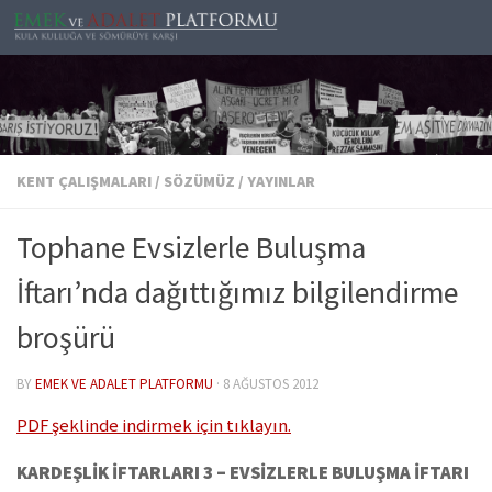
Skip to content
KENT ÇALIŞMALARI
/
SÖZÜMÜZ
/
YAYINLAR
Tophane Evsizlerle Buluşma
İftarı’nda dağıttığımız bilgilendirme
broşürü
BY
EMEK VE ADALET PLATFORMU
·
8 AĞUSTOS 2012
PDF şeklinde indirmek için tıklayın.
KARDEŞLİK İFTARLARI 3 – EVSİZLERLE BULUŞMA İFTARI