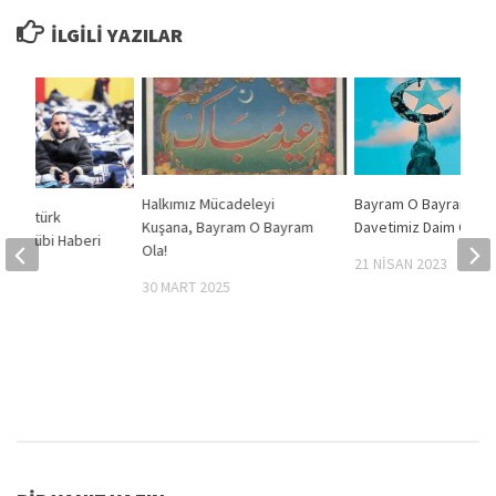
İLGILI YAZILAR
Halkımız Mücadeleyi
Bayram O Bayram Ola
 Habertürk
Kuşana, Bayram O Bayram
Davetimiz Daim Ola!
n Tecrübi Haberi
Ola!
21 NISAN 2023
2015
30 MART 2025