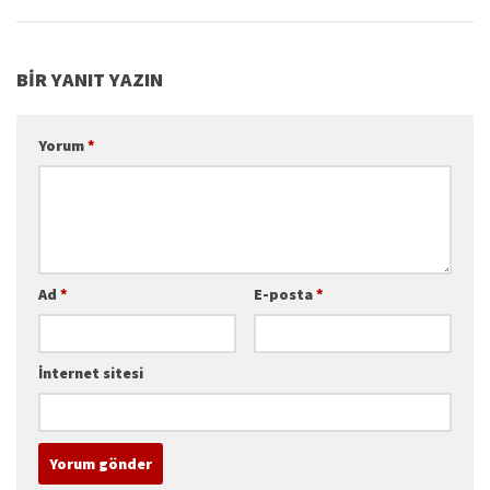
BIR YANIT YAZIN
Yorum
*
Ad
*
E-posta
*
İnternet sitesi