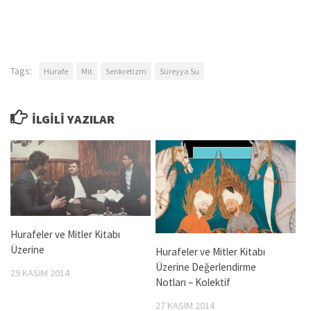
Tags:
Hurafe
Mit
Senkretizm
Süreyya Su
İLGILI YAZILAR
Hurafeler ve Mitler Kitabı
Üzerine
Hurafeler ve Mitler Kitabı
Üzerine Değerlendirme
29 KASIM 2014
Notları – Kolektif
27 KASIM 2014