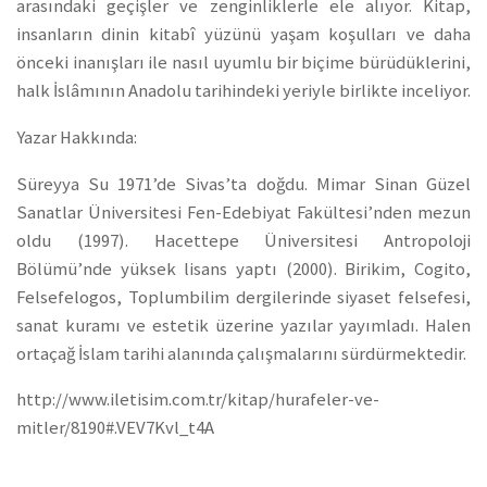
arasındaki geçişler ve zenginliklerle ele alıyor. Kitap,
insanların dinin kitabî yüzünü yaşam koşulları ve daha
önceki inanışları ile nasıl uyumlu bir biçime bürüdüklerini,
halk İslâmının Anadolu tarihindeki yeriyle birlikte inceliyor.
Yazar Hakkında:
Süreyya Su 1971’de Sivas’ta doğdu. Mimar Sinan Güzel
Sanatlar Üniversitesi Fen-Edebiyat Fakültesi’nden mezun
oldu (1997). Hacettepe Üniversitesi Antropoloji
Bölümü’nde yüksek lisans yaptı (2000). Birikim, Cogito,
Felsefelogos, Toplumbilim dergilerinde siyaset felsefesi,
sanat kuramı ve estetik üzerine yazılar yayımladı. Halen
ortaçağ İslam tarihi alanında çalışmalarını sürdürmektedir.
http://www.iletisim.com.tr/kitap/hurafeler-ve-
mitler/8190#.VEV7Kvl_t4A