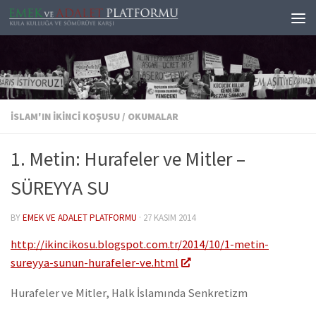
Skip to content
İSLAM'IN İKINCI KOŞUSU
/
OKUMALAR
1. Metin: Hurafeler ve Mitler –
SÜREYYA SU
BY
EMEK VE ADALET PLATFORMU
·
27 KASIM 2014
http://ikincikosu.blogspot.com.tr/2014/10/1-metin-
sureyya-sunun-hurafeler-ve.html
Hurafeler ve Mitler, Halk İslamında Senkretizm