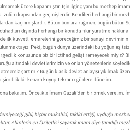
açılmamak üzere kapanmıştır. İşin ilginç yanı bu mezhep imam
si zulüm kapısından geçmişlerdir. Kendileri herhangi bir me
lardan kaçınmışlardır. Bütün bunlara rağmen, bugün bütün S
n ictihadları dışında herhangi bir konuda fikir yürütme hakkına
nde ilk kuvvetli emarelerini göreceğimiz bir sanayi devrimini
a bulunmaktayız. Peki, bugün dünya üzerindeki bu yoğun eşitsizl
rgecilik konusunda biz bir ictihad geliştiremeyecek miyiz? Bi
u altındaki devletlerimizin ve onları yönetenlerin söyledik
t etmemiz şart mı? Bugün klasik devlet anlayışı yıkılmak üze
 şimdilik bir kenara koyup tekrar o günlere dönelim.
ar ona bakalım. Öncelikle İmam Gazali’den bir örnek verelim. 
emiyeceği gibi, hiçbir mukallid, taklid ettiği, uyduğu mezhe
ur. Alimlerin en faziletlisi sayarak imam diye tanıdığı mez