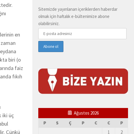
tedir.
Sitemizde yayınlanan içeriklerden haberdar
ını
olmak için haftalık e-bültenimize abone
olabilirsiniz.
lerinin en
O zaman
meydana
ta biri (o
arında faiz
anda fıkıh
u
Ağustos 2026
k iki üç
P
S
Ç
P
C
C
P
abul
dir. Çünkü
1
2