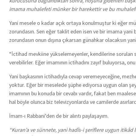
kurucusuna bağlandıktan sonra, hoşuna gidenleri başk
imama muhalefeti münker bir harekettir ve bu muhalefet
Yani mesele o kadar açık ortaya konulmuştur ki eğer mü
zorundasın. Sen eğer taklit eden isen ve bir imama yani
zorundasın onun dışına çıkarsan günahkar olacaksın yan
“İctihad mevkiine yükselemeyenler, kendilerine sorula
verebilirler. Eğer imamının ictihadını zayıf buluyorsa, onu
Yani başkasının ictihadıyla cevap veremeyeceğine, mezh
yoktur. Eğer bir meselede şüphe ediyorsa uygun olan ş
imamının bu konuda bir cevabı vardır, fakat ben maalese
hal böyle olunca biz televizyonlarda ve camilerde asırl
İmam-ı Rabbani’den de bir alıntı paylaşayım.
“Kuran’a ve sünnete, yani hadîs-i şeriflere uygun itikâd