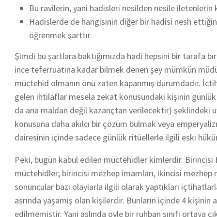
Bu ravilerin, yani hadisleri nesilden nesile iletenle
Hadislerde de hangisinin diğer bir hadisi nesh ettiği
öğrenmek şarttır.
Şimdi bu şartlara baktığımızda hadi hepsini bir tarafa bıra
ince teferruatına kadar bilmek denen şey mümkün müdü
müctehid olmanın önü zaten kapanmış durumdadır. İcti
gelen ihtilaflar mesela zekat konusundaki kişinin günlük 
da ana maldan değil kazançtan verilecektir) şeklindeki
konusuna daha akılcı bir çözüm bulmak veya emperyal
dairesinin içinde sadece günlük ritüellerle ilgili eski h
Peki, bugün kabul edilen müctehidler kimlerdir. Birincisi
müctehidler; birincisi mezhep imamları, ikincisi mezhep
sonuncular bazı olaylarla ilgili olarak yaptıkları içtihatlarl
asrında yaşamış olan kişilerdir. Bunların içinde 4 kişinin
edilmemiştir. Yani aslında öyle bir ruhban sınıfı ortaya ç