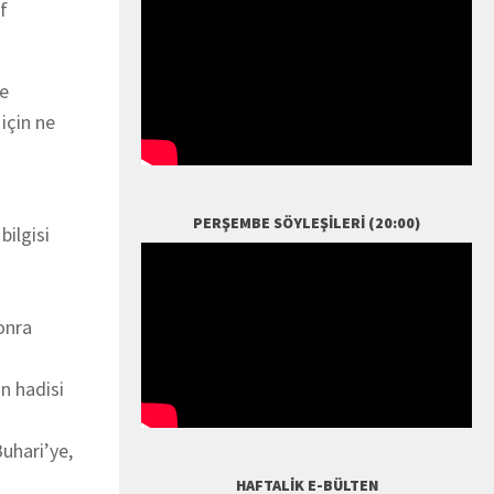
f
ve
için ne
PERŞEMBE SÖYLEŞILERI (20:00)
bilgisi
onra
n hadisi
Buhari’ye,
HAFTALIK E-BÜLTEN