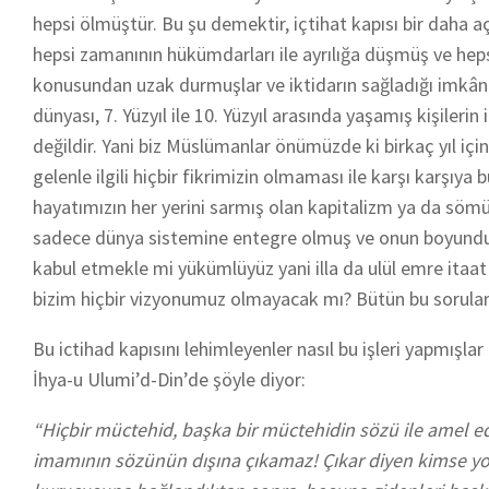
hepsi ölmüştür. Bu şu demektir, içtihat kapısı bir daha 
hepsi zamanının hükümdarları ile ayrılığa düşmüş ve hep
konusundan uzak durmuşlar ve iktidarın sağladığı imkân
dünyası, 7. Yüzyıl ile 10. Yüzyıl arasında yaşamış kişileri
değildir. Yani biz Müslümanlar önümüzde ki birkaç yıl içi
gelenle ilgili hiçbir fikrimizin olmaması ile karşı karşıy
hayatımızın her yerini sarmış olan kapitalizm ya da sömü
sadece dünya sistemine entegre olmuş ve onun boyunduruğ
kabul etmekle mi yükümlüyüz yani illa da ulül emre itaa
bizim hiçbir vizyonumuz olmayacak mı? Bütün bu soruları
Bu ictihad kapısını lehimleyenler nasıl bu işleri yapmışl
İhya-u Ulumi’d-Din’de şöyle diyor:
“Hiçbir müctehid, başka bir müctehidin sözü ile amel ed
imamının sözünün dışına çıkamaz! Çıkar diyen kimse yokt