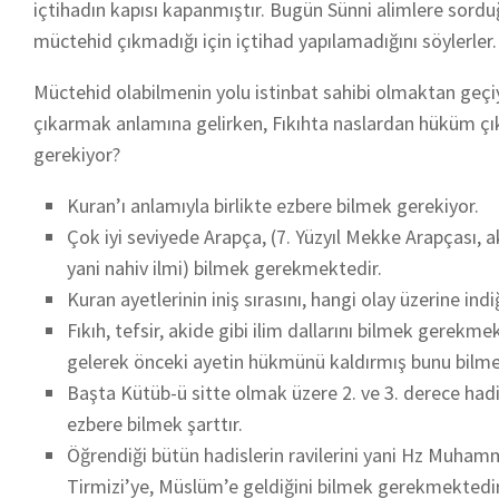
içtihadın kapısı kapanmıştır. Bugün Sünni alimlere sord
müctehid çıkmadığı için içtihad yapılamadığını söylerler.
Müctehid olabilmenin yolu istinbat sahibi olmaktan geçi
çıkarmak anlamına gelirken, Fıkıhta naslardan hüküm çık
gerekiyor?
Kuran’ı anlamıyla birlikte ezbere bilmek gerekiyor.
Çok iyi seviyede Arapça, (7. Yüzyıl Mekke Arapçası, a
yani nahiv ilmi) bilmek gerekmektedir.
Kuran ayetlerinin iniş sırasını, hangi olay üzerine indiğ
Fıkıh, tefsir, akide gibi ilim dallarını bilmek gere
gelerek önceki ayetin hükmünü kaldırmış bunu bilm
Başta Kütüb-ü sitte olmak üzere 2. ve 3. derece hadi
ezbere bilmek şarttır.
Öğrendiği bütün hadislerin ravilerini yani Hz Muhammed
Tirmizi’ye, Müslüm’e geldiğini bilmek gerekmektedir