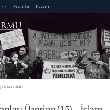
em
Patriarka
Hutbeler
ŞTÜKLERIMIZ
nları Üzerine (15) – İslam