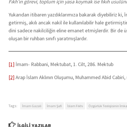
Fıkh’ın görevi, toplum için yasa koymak ise fıkıh usulün
Yukarıdan itibaren yazdıklarımıza bakarak diyebiliriz ki, 
getirmiş, akılı ancak nakil ile kullanılabilir hale getirmiş
dini sadece nakilciliğin eline emanet etmişlerdir. Bir de ü
oluşan bir ruhban sınıfı yaratmışlardır.
[1]
İmam- Rabbani, Mektubat, 1. Cilt, 286. Mektub
[2]
Arap İslam Aklının Oluşumu, Muhammed Abid Cabiri, 
Tags:
İmam Gazali
İmam Şafi
İslam Fıkhı
Özgürlük Teolojisinin İmka
İLGILI YAZILAR