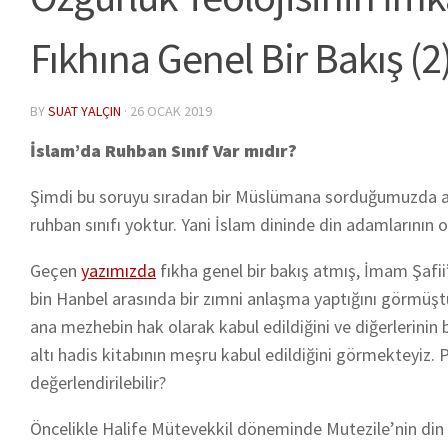
Fıkhına Genel Bir Bakış (2
BY
SUAT YALÇIN
·
26 OCAK 2019
İslam’da Ruhban Sınıf Var mıdır?
Şimdi bu soruyu sıradan bir Müslümana sorduğumuzda alac
ruhban sınıfı yoktur. Yani İslam dininde din adamlarının o
Geçen
yazımızda
fıkha genel bir bakış atmış, İmam Şafii
bin Hanbel arasında bir zımni anlaşma yaptığını görmü
ana mezhebin hak olarak kabul edildiğini ve diğerlerinin 
altı hadis kitabının meşru kabul edildiğini görmekteyiz. 
değerlendirilebilir?
Öncelikle Halife Mütevekkil döneminde Mutezile’nin din dış