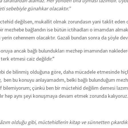
a taraflardan alamaz. Her yönden ona uyması lazımdır. Uy
i sebebiyle günahkar olacaktır.”
ctehid değilsen, mukallit olmak zorundasın yani taklit eden
 bir mezhebe bağlandın ise bütün ictihadları o imamdan alma
i yerin cehennem olacaktır. Gazali bundan sonra da şöyle de
n soruya ancak bağlı bulundukları mezhep imamından naklede
 terk etmesi caiz değildir.”
ebi de bilinmiş olduğuna göre, daha mücadele etmesinde hiç
ey, ben bu konuyu anlayamadım, belki bağlı bulunduğum mez
f bilemiyorum; çünkü ben bir müctehid değilim demesi lazımd
ardır hep aynı şeyi konuşmaya devam etmek zorunda kalıyoruz
 lâzım olduğu gibi, müctehidlerin kitap ve sünnetten çıkardıkl