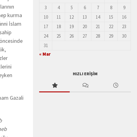
larının
3
4
5
6
7
8
9
zhep kurma
10
11
12
13
14
15
16
ünni İslam
17
18
19
20
21
22
23
 sahip
24
25
26
27
28
29
30
n öncesinde
31
ik,
« Mar
zler
lerini
HIZLI ERIŞIM
reyken
İmam Gazali
b
heb