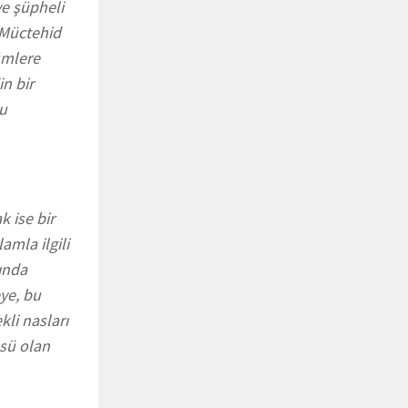
ve şüpheli
 Müctehid
ümlere
n bir
ğu
k ise bir
amla ilgili
sında
eye, bu
kli nasları
üsü olan