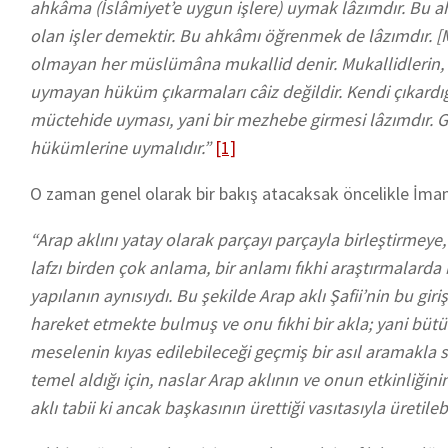
ahkâma (İslâmiyet’e uygun işlere) uymak lâzımdır. Bu a
olan işler demektir. Bu ahkâmı öğrenmek de lâzımdır. [M
olmayan her müslümâna mukallid denir. Mukallidlerin,
uymayan hüküm çıkarmaları câiz değildir. Kendi çıkardığ
müctehide uyması, yani bir mezhebe girmesi lâzımdır. 
hükümlerine uymalıdır.”
[1]
O zaman genel olarak bir bakış atacaksak öncelikle İma
“Arap aklını yatay olarak parçayı parçayla birleştirmeye, 
lafzı birden çok anlama, bir anlamı fıkhi araştırmalarda b
yapılanın aynısıydı. Bu şekilde Arap aklı Şafii’nin bu gi
hareket etmekte bulmuş ve onu fıkhi bir akla; yani bütün
meselenin kıyas edilebileceği geçmiş bir asıl aramakla 
temel aldığı için, naslar Arap aklının ve onun etkinliğin
aklı tabii ki ancak başkasının ürettiği vasıtasıyla üretilebi