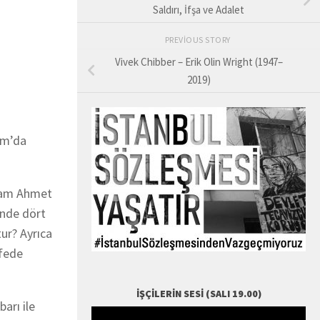
Saldırı, İfşa ve Adalet
PREVIOUS STORY
Vivek Chibber – Erik Olin Wright (1947–
2019)
am’da
İmam Ahmet
inde dört
tur? Ayrıca
efede
İŞÇILERIN SESI (SALI 19.00)
arı ile