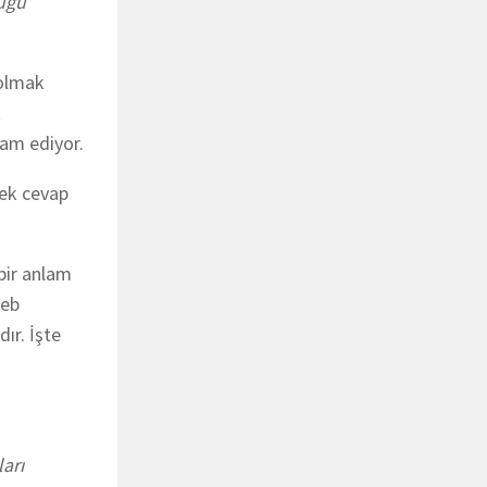
duğu
 olmak
k
vam ediyor.
rek cevap
bir anlam
heb
ır. İşte
.
arı