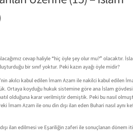
)
ağımız cevap haliyle “hiç öyle şey olur mu?” olacaktır. İsl
luşturduğu bir sınıf yoktur. Peki kazın ayağı öyle midir?
’nin akılcı kabul edilen İmam Azam ile nakilci kabul edilen 
ştük. Ortaya koyduğu hukuk sistemine göre ana İslam gövdes
batıl olduğuna karar verilmiştir demiştik. Peki bu nasıl olmuş
Peki İmam Azam ile onu din dışı ilan eden Buhari nasıl aynı k
ı ilan edilmesi ve Eşariliğin zaferi ile sonuçlanan dönem itib