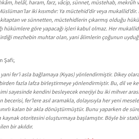
hkâm, helâl, haram, farz, vâcip, sünnet, müstehab, mekrûh 
üslüman’lar iki kısımdır: Ya müctehid’dir veya mukallid’dir.
 kitaptan ve sünnetten, müctehidlerin çıkarmış olduğu hük
ı hükümlere göre yapacağı işleri kabul olmaz. Her mukallidi
Girdiği mezhebin muhtar olan, yani âlimlerin çoğunun uydu
m Şafi;
yani fer’i asla bağlamaya (Kıyas) yönlendirmiştir. Dikey olara
irden fazla lafza birleştirmeye yönlendirmiştir. Bu, dil ve kel
rişimi sayesinde kendini besleyecek enerjiyi bu iki mihver ara
 becerisi, fer’lere asıl aramakla, dolayısıyla her yeni mesel
sınırlı kalan bir akla dönüştürmüştür. Bunu yaparken de süre
in kaynak otoritesini oluşturmaya başlamıştır. Böyle bir stat
len bir akıldır.