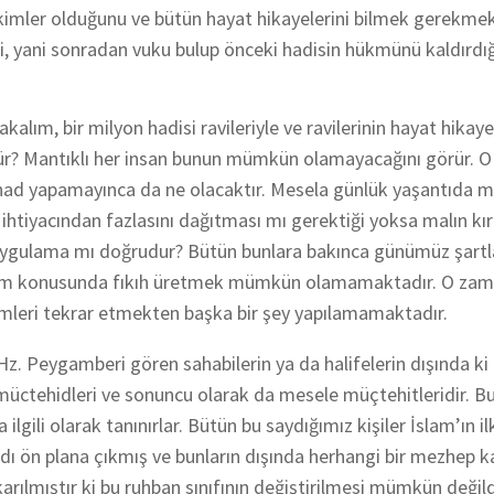
rin kimler olduğunu ve bütün hayat hikayelerini bilmek gerekmek
ni, yani sonradan vuku bulup önceki hadisin hükmünü kaldırdığ
kalım, bir milyon hadisi ravileriyle ve ravilerinin hayat hikaye
r? Mantıklı her insan bunun mümkün olamayacağını görür. 
had yapamayınca da ne olacaktır. Mesela günlük yaşantıda 
ihtiyacından fazlasını dağıtması mı gerektiği yoksa malın kırk
 uygulama mı doğrudur? Bütün bunlara bakınca günümüz şartl
izm konusunda fıkıh üretmek mümkün olamamaktadır. O zam
ükümleri tekrar etmekten başka bir şey yapılamamaktadır.
 Hz. Peygamberi gören sahabilerin ya da halifelerin dışında ki
 müctehidleri ve sonuncu olarak da mesele müçtehitleridir. B
a ilgili olarak tanınırlar. Bütün bu saydığımız kişiler İslam’ın il
 adı ön plana çıkmış ve bunların dışında herhangi bir mezhep k
ıkarılmıştır ki bu ruhban sınıfının değiştirilmesi mümkün değil