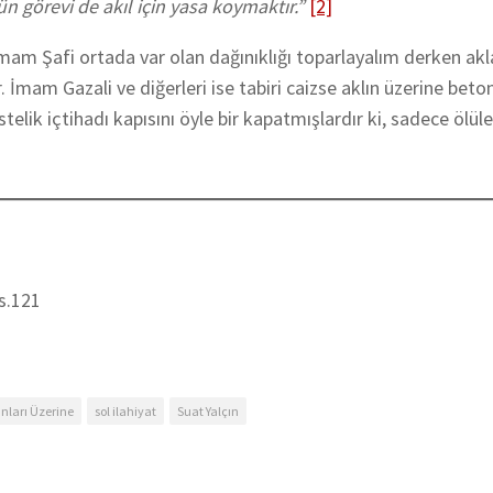
ün görevi de akıl için yasa koymaktır.”
[2]
İmam Şafi ortada var olan dağınıklığı toparlayalım derken akla
tir. İmam Gazali ve diğerleri ise tabiri caizse aklın üzerine bet
stelik içtihadı kapısını öyle bir kapatmışlardır ki, sadece ölül
s.121
nları Üzerine
sol ilahiyat
Suat Yalçın