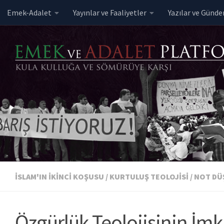
Emek-Adalet
Yayınlar ve Faaliyetler
Yazılar ve Günd
Skip to content
İSLAM'IN İKINCI KOŞUSU
/
KURTULUŞ TEOLOJISI
/
NOT DÜ
Özgürlük Teolojisinin İmka