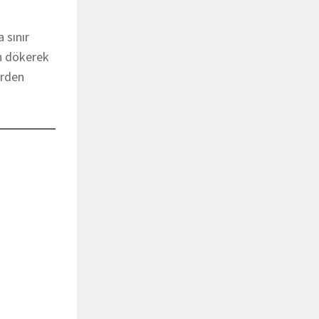
 sınır
on dökerek
erden