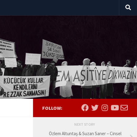
FOLLOW:
NEXT STORY
Özlem Altuntaş & Suzan Saner – Cinsel