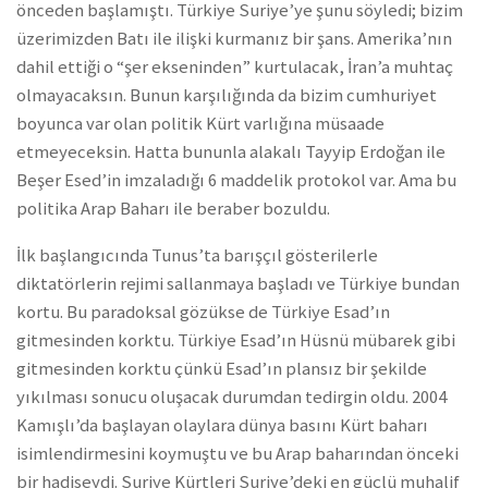
önceden başlamıştı. Türkiye Suriye’ye şunu söyledi; bizim
üzerimizden Batı ile ilişki kurmanız bir şans. Amerika’nın
dahil ettiği o “şer ekseninden” kurtulacak, İran’a muhtaç
olmayacaksın. Bunun karşılığında da bizim cumhuriyet
boyunca var olan politik Kürt varlığına müsaade
etmeyeceksin. Hatta bununla alakalı Tayyip Erdoğan ile
Beşer Esed’in imzaladığı 6 maddelik protokol var. Ama bu
politika Arap Baharı ile beraber bozuldu.
İlk başlangıcında Tunus’ta barışçıl gösterilerle
diktatörlerin rejimi sallanmaya başladı ve Türkiye bundan
kortu. Bu paradoksal gözükse de Türkiye Esad’ın
gitmesinden korktu. Türkiye Esad’ın Hüsnü mübarek gibi
gitmesinden korktu çünkü Esad’ın plansız bir şekilde
yıkılması sonucu oluşacak durumdan tedirgin oldu. 2004
Kamışlı’da başlayan olaylara dünya basını Kürt baharı
isimlendirmesini koymuştu ve bu Arap baharından önceki
bir hadiseydi. Suriye Kürtleri Suriye’deki en güçlü muhalif