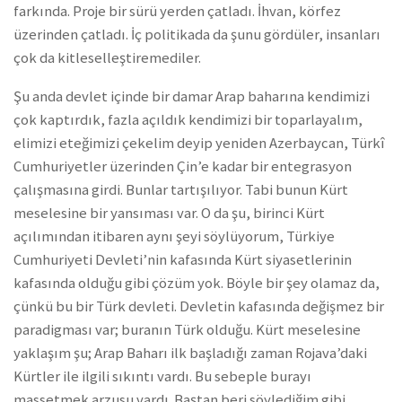
farkında. Proje bir sürü yerden çatladı. İhvan, körfez
üzerinden çatladı. İç politikada da şunu gördüler, insanları
çok da kitleselleştiremediler.
Şu anda devlet içinde bir damar Arap baharına kendimizi
çok kaptırdık, fazla açıldık kendimizi bir toparlayalım,
elimizi eteğimizi çekelim deyip yeniden Azerbaycan, Türkî
Cumhuriyetler üzerinden Çin’e kadar bir entegrasyon
çalışmasına girdi. Bunlar tartışılıyor. Tabi bunun Kürt
meselesine bir yansıması var. O da şu, birinci Kürt
açılımından itibaren aynı şeyi söylüyorum, Türkiye
Cumhuriyeti Devleti’nin kafasında Kürt siyasetlerinin
kafasında olduğu gibi çözüm yok. Böyle bir şey olamaz da,
çünkü bu bir Türk devleti. Devletin kafasında değişmez bir
paradigması var; buranın Türk olduğu. Kürt meselesine
yaklaşım şu; Arap Baharı ilk başladığı zaman Rojava’daki
Kürtler ile ilgili sıkıntı vardı. Bu sebeple burayı
massetmek arzusu vardı. Baştan beri söylediğim gibi