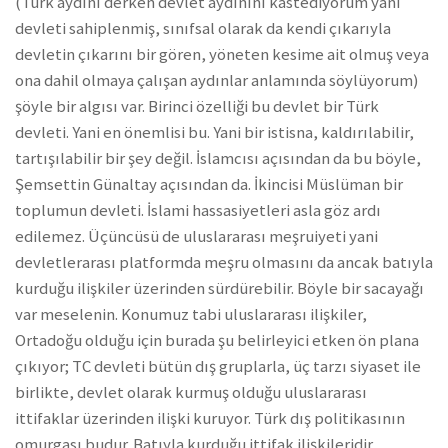
(Türk aydını derken devlet aydınını kastediyorum yani
devleti sahiplenmiş, sınıfsal olarak da kendi çıkarıyla
devletin çıkarını bir gören, yöneten kesime ait olmuş veya
ona dahil olmaya çalışan aydınlar anlamında söylüyorum)
şöyle bir algısı var. Birinci özelliği bu devlet bir Türk
devleti. Yani en önemlisi bu. Yani bir istisna, kaldırılabilir,
tartışılabilir bir şey değil. İslamcısı açısından da bu böyle,
Şemsettin Günaltay açısından da. İkincisi Müslüman bir
toplumun devleti. İslami hassasiyetleri asla göz ardı
edilemez. Üçüncüsü de uluslararası meşruiyeti yani
devletlerarası platformda meşru olmasını da ancak batıyla
kurduğu ilişkiler üzerinden sürdürebilir. Böyle bir sacayağı
var meselenin. Konumuz tabi uluslararası ilişkiler,
Ortadoğu olduğu için burada şu belirleyici etken ön plana
çıkıyor; TC devleti bütün dış gruplarla, üç tarzı siyaset ile
birlikte, devlet olarak kurmuş olduğu uluslararası
ittifaklar üzerinden ilişki kuruyor. Türk dış politikasının
omurgası budur. Batıyla kurduğu ittifak ilişkileridir.