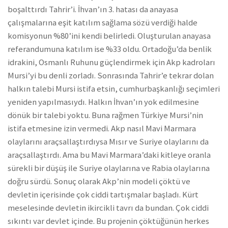
boşalttırdı Tahrir’i. İhvan’ın 3. hatası da anayasa
çalışmalarına eşit katılım sağlama sözü verdiği halde
komisyonun %80’ini kendi belirledi. Oluşturulan anayasa
referandumuna katılım ise %33 oldu. Ortadoğu’da benlik
idrakini, Osmanlı Ruhunu güçlendirmek için Akp kadroları
Mursi’yi bu denli zorladı. Sonrasında Tahrir’e tekrar dolan
halkın talebi Mursi istifa etsin, cumhurbaşkanlığı seçimleri
yeniden yapılmasıydı. Halkın İhvan’ın yok edilmesine
dönük bir talebi yoktu. Buna rağmen Türkiye Mursi’nin
istifa etmesine izin vermedi. Akp nasıl Mavi Marmara
olaylarını araçsallaştırdıysa Mısır ve Suriye olaylarını da
araçsallaştırdı. Ama bu Mavi Marmara’daki kitleye oranla
sürekli bir düşüş ile Suriye olaylarına ve Rabia olaylarına
doğru sürdü. Sonuç olarak Akp’nin modeli çöktü ve
devletin içerisinde çok ciddi tartışmalar başladı. Kürt
meselesinde devletin ikircikli tavrı da bundan. Çok ciddi
sıkıntı var devlet içinde. Bu projenin çöktüğünün herkes