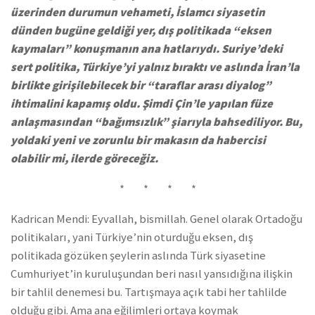
üzerinden durumun vehameti, İslamcı siyasetin
dünden bugüne geldiği yer, dış politikada “eksen
kaymaları” konuşmanın ana hatlarıydı. Suriye’deki
sert politika, Türkiye’yi yalnız bıraktı ve aslında İran’la
birlikte girişilebilecek bir “taraflar arası diyalog”
ihtimalini kapamış oldu. Şimdi Çin’le yapılan füze
anlaşmasından “bağımsızlık” şiarıyla bahsediliyor. Bu,
yoldaki yeni ve zorunlu bir makasın da habercisi
olabilir mi, ilerde göreceğiz.
* * * *
Kadrican Mendi: Eyvallah, bismillah. Genel olarak Ortadoğu
politikaları, yani Türkiye’nin oturduğu eksen, dış
politikada gözüken şeylerin aslında Türk siyasetine
Cumhuriyet’in kuruluşundan beri nasıl yansıdığına ilişkin
bir tahlil denemesi bu. Tartışmaya açık tabi her tahlilde
olduğu gibi. Ama ana eğilimleri ortaya koymak