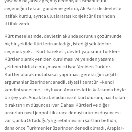
yaşanan başarısız geçmiş nedeniyle Osmanlıcılık
seçeneğini tekrar gündeme getirdi, Ak Parti de devletle
ittifak kurdu, ayrıca uluslararası konjektür üzerinden
ittifak vardı.
Kürt meselesinde, devletin aklında sorunun çözümünde
hiçbir şekilde Kürtlerin anladığı, istediği şekilde bir
seçenek yok… Kürt hareketi, devlet yapısının Türkler–
Kürtler olarak yeniden kurulması ve yeniden yaşama
şeklinin birlikte oluşmasını istiyor. Yeniden Türkler–
Kürtler olarak mutabakat yapılması gerektiğini çeşitli
argümanlar üzerinden; anadil, siyasi literatür –kendi
kendini yönetme- söylüyor. Ama devletin kafasında böyle
bir şey yok. Ancak bu beladan nasıl kurtulurum, nasıl silah
bıraktırırım düşüncesi var. Dahası Kürtleri ve diğer
unsurları nasıl jeopolitik araca dönüştürürüm düşüncesi
var. Çünkü Ortadoğu’ya girebilmesinin şartları bellidir,
daha önce Türkmenler üzerinden denedi olmadı, Araplar-