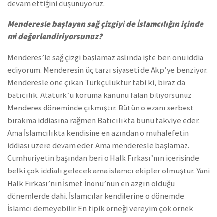
devam ettiğini düşünüyoruz.
Menderesle başlayan sağ çizgiyi de İslamcılığın içinde
mi değerlendiriyorsunuz?
Menderes’le sağ çizgi başlamaz aslında işte ben onu iddia
ediyorum. Menderesin üç tarzı siyaseti de Akp’ye benziyor.
Menderesle öne çıkan Türkçülüktür tabi ki, biraz da
batıcılık. Atatürk’ü koruma kanunu falan biliyorsunuz
Menderes döneminde çıkmıştır. Bütün o ezanı serbest
bırakma iddiasına rağmen Batıcılıkta bunu takviye eder.
Ama İslamcılıkta kendisine en azından o muhalefetin
iddiası üzere devam eder. Ama menderesle başlamaz.
Cumhuriyetin başından beri o Halk Fırkası’nın içerisinde
belki çok iddialı gelecek ama islamcı ekipler olmuştur. Yani
Halk Fırkası’nın İsmet İnönü’nün en azgın olduğu
dönemlerde dahi. İslamcılar kendilerine o dönemde
İslamcı demeyebilir. En tipik örneği vereyim çok örnek