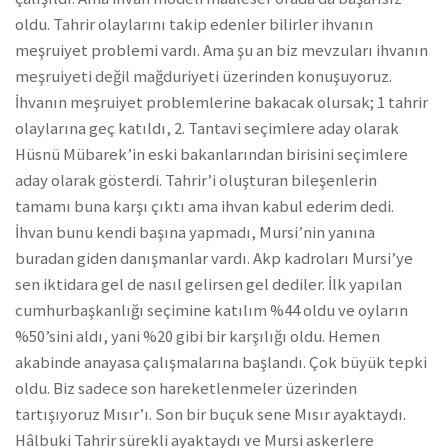
oldu. Tahrir olaylarını takip edenler bilirler ihvanın
meşruiyet problemi vardı. Ama şu an biz mevzuları ihvanın
meşruiyeti değil mağduriyeti üzerinden konuşuyoruz.
İhvanın meşruiyet problemlerine bakacak olursak; 1 tahrir
olaylarına geç katıldı, 2. Tantavi seçimlere aday olarak
Hüsnü Mübarek’in eski bakanlarından birisini seçimlere
aday olarak gösterdi. Tahrir’i oluşturan bileşenlerin
tamamı buna karşı çıktı ama ihvan kabul ederim dedi.
İhvan bunu kendi başına yapmadı, Mursi’nin yanına
buradan giden danışmanlar vardı. Akp kadroları Mursi’ye
sen iktidara gel de nasıl gelirsen gel dediler. İlk yapılan
cumhurbaşkanlığı seçimine katılım %44 oldu ve oyların
%50’sini aldı, yani %20 gibi bir karşılığı oldu. Hemen
akabinde anayasa çalışmalarına başlandı. Çok büyük tepki
oldu. Biz sadece son hareketlenmeler üzerinden
tartışıyoruz Mısır’ı. Son bir buçuk sene Mısır ayaktaydı.
Hâlbuki Tahrir sürekli ayaktaydı ve Mursi askerlere