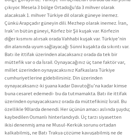
çıkıyor. Mesela 3 bölge Ortadoğu’da 3 mihver olarak
alacaksak 1. mihver Türkiye dil olarak güneye inemez.
Çünkü Arapçadır güneyin dili. Mezhep olarak inemez. İran,
Irak’ın bütün güneyi, Körfez bir Şii kuşak var. Körfezin
diğer kısmını alırsak orada Vahhabi kuşak var. Türkiye’nin
din alanında uyum sağlayacağı Sünni kuşakta da sıkıntı var.
Batı ile ittifak üzerinden alacaksanız orada da tek bir
müttefik var o da İsrail. Oynayacağınız üç tane faktör var,
millet üzerinden oynayacaksınız Kafkaslara Türkiye
cumhuriyetlerine gidebilirsiniz. Din üzerinden
oynayacaksanız-ki şuana kadar Davutoğlu’na kadar kimse
buna cesaret edemedi- bu da tutmamakta. Batı ile ittifak
üzerinden oynayacaksanız orada da müttefikiniz İsrail. Bu
özellikle 90larda denendi. Her üçünün amacı aslında şuydu;
kaybedilen Osmanlı hinterlandıydı. Üç tarzı siyasetten
ikisi denenmiş ama ne Musul-Kerkük sorunu ortadan
kalkabilmiş, ne Batı Trakya çözüme kavuşabilmiş ne de