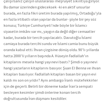
çalışırsanız çalışın uluslararası meşruiyet sıkıntıya giriyor.
Bu damar üzerinden gideceksek -ki en aktif unsurlar
burada, en fazla fikri üretim burada yapılmış, Ortadoğu’yla
en fazla irtibatlı olan yapılar da bunlar- şöyle bir şey söz
konusu; Türkiye Cumhuriyeti’nde böyle bir İslamcı
siyasetin imkânı var mı, yaygın da değil diğer cemaatler
kadar, burada bir tercih yapılacaktı. Davutoğlu İslami
camiaya burada tercihi sundu ve İslami camia bunu büyük
oranda kabul etti. İhvan çizgisine dönüş oldu. 90’lı yıllarda
hatta 2000’li yılların başında A. Hüseyin Fadlallah’ın
kitaplarını mesela hangi yayınevi bastı? Şimdi o yayınevi
hangi yazarların kitaplarını basıyor. Şuan El Benna ve ihvan
kitapları basılıyor. Fadlallah kitapları basan bir yayın evi
kaldı mı son on yıldır? Aynı ambargo İranlı mütefekkirler
için de geçerli. Belirli bir döneme kadar İran’a sempati
besleyen kesimler şimdi önlerine konan tercih
doğrultusunda İran düşmanı kesildiler.