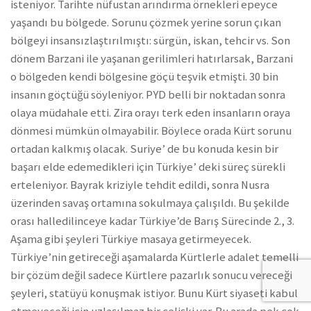
isteniyor. Tarihte nüfustan arındırma örnekleri epeyce
yaşandı bu bölgede. Sorunu çözmek yerine sorun çıkan
bölgeyi insansızlaştırılmıştı: sürgün, iskan, tehcir vs. Son
dönem Barzani ile yaşanan gerilimleri hatırlarsak, Barzani
o bölgeden kendi bölgesine göçü teşvik etmişti. 30 bin
insanın göçtüğü söyleniyor. PYD belli bir noktadan sonra
olaya müdahale etti. Zira orayı terk eden insanların oraya
dönmesi mümkün olmayabilir. Böylece orada Kürt sorunu
ortadan kalkmış olacak. Suriye’ de bu konuda kesin bir
başarı elde edemedikleri için Türkiye’ deki süreç sürekli
erteleniyor. Bayrak kriziyle tehdit edildi, sonra Nusra
üzerinden savaş ortamına sokulmaya çalışıldı. Bu şekilde
orası halledilinceye kadar Türkiye’de Barış Sürecinde 2., 3.
Aşama gibi şeyleri Türkiye masaya getirmeyecek.
Türkiye’nin getireceği aşamalarda Kürtlerle adalet temelli
bir çözüm değil sadece Kürtlere pazarlık sonucu vereceği
şeyleri, statüyü konuşmak istiyor. Bunu Kürt siyaseti kabul