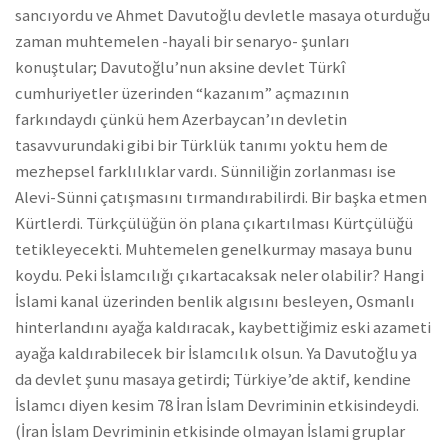
sancıyordu ve Ahmet Davutoğlu devletle masaya oturduğu
zaman muhtemelen -hayali bir senaryo- şunları
konuştular; Davutoğlu’nun aksine devlet Türkî
cumhuriyetler üzerinden “kazanım” açmazının
farkındaydı çünkü hem Azerbaycan’ın devletin
tasavvurundaki gibi bir Türklük tanımı yoktu hem de
mezhepsel farklılıklar vardı. Sünniliğin zorlanması ise
Alevi-Sünni çatışmasını tırmandırabilirdi. Bir başka etmen
Kürtlerdi. Türkçülüğün ön plana çıkartılması Kürtçülüğü
tetikleyecekti. Muhtemelen genelkurmay masaya bunu
koydu. Peki İslamcılığı çıkartacaksak neler olabilir? Hangi
İslami kanal üzerinden benlik algısını besleyen, Osmanlı
hinterlandını ayağa kaldıracak, kaybettiğimiz eski azameti
ayağa kaldırabilecek bir İslamcılık olsun. Ya Davutoğlu ya
da devlet şunu masaya getirdi; Türkiye’de aktif, kendine
İslamcı diyen kesim 78 İran İslam Devriminin etkisindeydi.
(İran İslam Devriminin etkisinde olmayan İslami gruplar