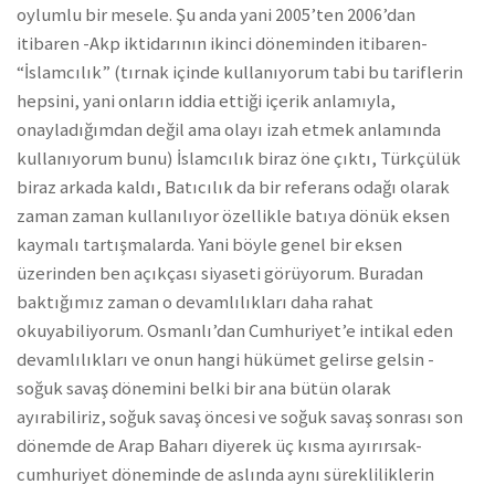
oylumlu bir mesele. Şu anda yani 2005’ten 2006’dan
itibaren -Akp iktidarının ikinci döneminden itibaren-
“İslamcılık” (tırnak içinde kullanıyorum tabi bu tariflerin
hepsini, yani onların iddia ettiği içerik anlamıyla,
onayladığımdan değil ama olayı izah etmek anlamında
kullanıyorum bunu) İslamcılık biraz öne çıktı, Türkçülük
biraz arkada kaldı, Batıcılık da bir referans odağı olarak
zaman zaman kullanılıyor özellikle batıya dönük eksen
kaymalı tartışmalarda. Yani böyle genel bir eksen
üzerinden ben açıkçası siyaseti görüyorum. Buradan
baktığımız zaman o devamlılıkları daha rahat
okuyabiliyorum. Osmanlı’dan Cumhuriyet’e intikal eden
devamlılıkları ve onun hangi hükümet gelirse gelsin -
soğuk savaş dönemini belki bir ana bütün olarak
ayırabiliriz, soğuk savaş öncesi ve soğuk savaş sonrası son
dönemde de Arap Baharı diyerek üç kısma ayırırsak-
cumhuriyet döneminde de aslında aynı sürekliliklerin