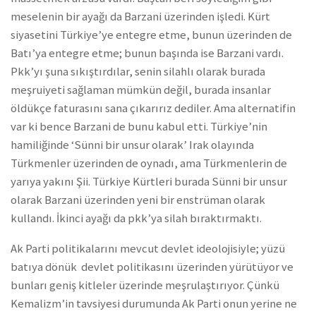
meselenin bir ayağı da Barzani üzerinden işledi. Kürt
siyasetini Türkiye’ye entegre etme, bunun üzerinden de
Batı’ya entegre etme; bunun başında ise Barzani vardı.
Pkk’yı şuna sıkıştırdılar, senin silahlı olarak burada
meşruiyeti sağlaman mümkün değil, burada insanlar
öldükçe faturasını sana çıkarırız dediler. Ama alternatifin
var ki bence Barzani de bunu kabul etti. Türkiye’nin
hamiliğinde ‘Sünni bir unsur olarak’ Irak olayında
Türkmenler üzerinden de oynadı, ama Türkmenlerin de
yarıya yakını Şii. Türkiye Kürtleri burada Sünni bir unsur
olarak Barzani üzerinden yeni bir enstrüman olarak
kullandı. İkinci ayağı da pkk’ya silah bıraktırmaktı.
Ak Parti politikalarını mevcut devlet ideolojisiyle; yüzü
batıya dönük devlet politikasını üzerinden yürütüyor ve
bunları geniş kitleler üzerinde meşrulaştırıyor. Çünkü
Kemalizm’in tavsiyesi durumunda Ak Parti onun yerine ne