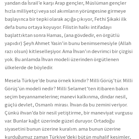
yandan da İsrail’e karşı Arap gençler, Müslüman gençler
hızla milliyetçi veya sol akımların yörüngesine girmeye
başlayınca bir tepki olarak açığa çıkıyor, Fethi Şikaki ilk
defa bunu ortaya koyuyor. Filistin halkı intifadayı
başlattıktan sonra Hamas, (ana gövdedir, en örgütlü
yapıdır) Şeyh Ahmet Yasin’in bunu benimsemesiyle (Allah
razı olsun) kitleselleşiyor. Ama İhvan’ın devrimci bir çizgisi
yok. Bu anlamda İhvan modeli üzerinden örgütlenen
ülkelerde de böyledir.
Mesela Türkiye’de buna örnek kimdir? Milli Görüş’tür. Milli
Görüş’ün modeli nedir? Milli Selamet’ten itibaren bakın
seçim beyannamelerine; manevi kalkınma, dindar nesil,
güçlü devlet, Osmanlı mirası. İhvan da bu zemini veriyor.
Çünkü ihvan’da bir nesil yetiştirme, bir maneviyat vurgusu
var. Bunlar kağıt üzerinde güzel duruyor. Ortadoğu
siyasetini bunun üzerine kuralım. ama bunun üzerine
kurduğumuz zaman Türkiye’deki bütün muhalif kesimler,