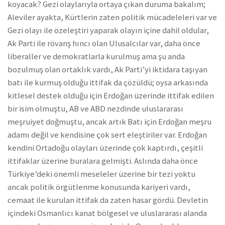
koyacak? Gezi olaylarıyla ortaya çıkan duruma bakalım;
Aleviler ayakta, Kürtlerin zaten politik mücadeleleri var ve
Gezi olayı ile özeleştiri yaparak olayın içine dahil oldular,
Ak Parti ile rövanş hıncı olan Ulusalcılar var, daha önce
liberaller ve demokratlarla kurulmuş ama şu anda
bozulmuş olan ortaklık vardı, Ak Parti’yi iktidara taşıyan
batı ile kurmuş olduğu ittifak da çözüldü; oysa arkasında
kitlesel destek olduğu için Erdoğan üzerinde ittifak edilen
bir isim olmuştu, AB ve ABD nezdinde uluslararası
meşruiyet doğmuştu, ancak artık Batı için Erdoğan meşru
adamı değil ve kendisine çok sert eleştiriler var. Erdoğan
kendini Ortadoğu olayları üzerinde çok kaptırdı, çeşitli
ittifaklar üzerine buralara gelmişti. Aslında daha önce
Türkiye’deki önemli meseleler üzerine bir tezi yoktu
ancak politik örgütlenme konusunda kariyeri vardı,
cemaat ile kurulan ittifak da zaten hasar gördü. Devletin
içindeki Osmanlıcı kanat bölgesel ve uluslararası alanda