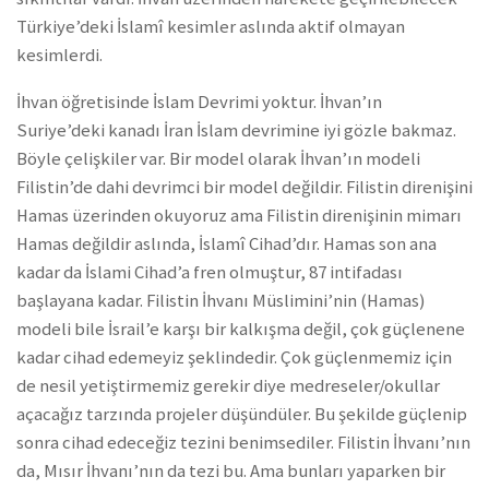
Türkiye’deki İslamî kesimler aslında aktif olmayan
kesimlerdi.
İhvan öğretisinde İslam Devrimi yoktur. İhvan’ın
Suriye’deki kanadı İran İslam devrimine iyi gözle bakmaz.
Böyle çelişkiler var. Bir model olarak İhvan’ın modeli
Filistin’de dahi devrimci bir model değildir. Filistin direnişini
Hamas üzerinden okuyoruz ama Filistin direnişinin mimarı
Hamas değildir aslında, İslamî Cihad’dır. Hamas son ana
kadar da İslami Cihad’a fren olmuştur, 87 intifadası
başlayana kadar. Filistin İhvanı Müslimini’nin (Hamas)
modeli bile İsrail’e karşı bir kalkışma değil, çok güçlenene
kadar cihad edemeyiz şeklindedir. Çok güçlenmemiz için
de nesil yetiştirmemiz gerekir diye medreseler/okullar
açacağız tarzında projeler düşündüler. Bu şekilde güçlenip
sonra cihad edeceğiz tezini benimsediler. Filistin İhvanı’nın
da, Mısır İhvanı’nın da tezi bu. Ama bunları yaparken bir