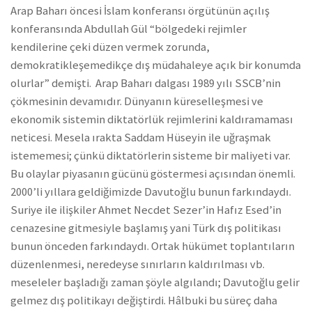
Arap Baharı öncesi İslam konferansı örgütünün açılış
konferansında Abdullah Gül “bölgedeki rejimler
kendilerine çeki düzen vermek zorunda,
demokratikleşemedikçe dış müdahaleye açık bir konumda
olurlar” demişti. Arap Baharı dalgası 1989 yılı SSCB’nin
çökmesinin devamıdır. Dünyanın küreselleşmesi ve
ekonomik sistemin diktatörlük rejimlerini kaldıramaması
neticesi. Mesela ırakta Saddam Hüseyin ile uğraşmak
istememesi; çünkü diktatörlerin sisteme bir maliyeti var.
Bu olaylar piyasanın gücünü göstermesi açısından önemli.
2000’li yıllara geldiğimizde Davutoğlu bunun farkındaydı.
Suriye ile ilişkiler Ahmet Necdet Sezer’in Hafız Esed’in
cenazesine gitmesiyle başlamış yani Türk dış politikası
bunun önceden farkındaydı. Ortak hükümet toplantıların
düzenlenmesi, neredeyse sınırların kaldırılması vb.
meseleler başladığı zaman şöyle algılandı; Davutoğlu gelir
gelmez dış politikayı değiştirdi. Hâlbuki bu süreç daha