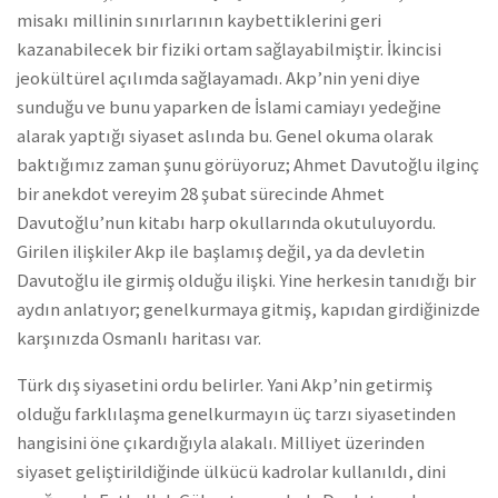
misakı millinin sınırlarının kaybettiklerini geri
kazanabilecek bir fiziki ortam sağlayabilmiştir. İkincisi
jeokültürel açılımda sağlayamadı. Akp’nin yeni diye
sunduğu ve bunu yaparken de İslami camiayı yedeğine
alarak yaptığı siyaset aslında bu. Genel okuma olarak
baktığımız zaman şunu görüyoruz; Ahmet Davutoğlu ilginç
bir anekdot vereyim 28 şubat sürecinde Ahmet
Davutoğlu’nun kitabı harp okullarında okutuluyordu.
Girilen ilişkiler Akp ile başlamış değil, ya da devletin
Davutoğlu ile girmiş olduğu ilişki. Yine herkesin tanıdığı bir
aydın anlatıyor; genelkurmaya gitmiş, kapıdan girdiğinizde
karşınızda Osmanlı haritası var.
Türk dış siyasetini ordu belirler. Yani Akp’nin getirmiş
olduğu farklılaşma genelkurmayın üç tarzı siyasetinden
hangisini öne çıkardığıyla alakalı. Milliyet üzerinden
siyaset geliştirildiğinde ülkücü kadrolar kullanıldı, dini