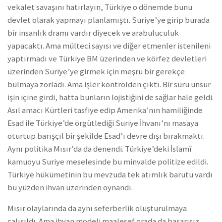
vekalet savaşını hatırlayın, Türkiye o dönemde bunu
devlet olarak yapmayı planlamıştı. Suriye’ye girip burada
bir insanlık dramı vardır diyecek ve arabuluculuk
yapacaktı. Ama mülteci sayısı ve diğer etmenler istenileni
yaptırmadı ve Türkiye BM üzerinden ve körfez devletleri
üzerinden Suriye’ye girmek için meşru bir gerekçe
bulmaya zorladı. Ama işler kontrolden çıktı. Bir sürü unsur
işin içine girdi, hatta bunların lojistiğini de sağlar hale geldi.
Asıl amacı Kürtleri tasfiye edip Amerika’nın hamiliğinde
Esad ile Türkiye’de örgütlediği Suriye İhvanı’nı masaya
oturtup barışçıl bir şekilde Esad’ı devre dışı bırakmaktı.
Aynı politika Mısır’da da denendi. Türkiye’deki İslamî
kamuoyu Suriye meselesinde bu minvalde politize edildi.
Türkiye hükümetinin bu mevzuda tek atımlık barutu vardı
bu yüzden ihvan üzerinden oynandı.
Mısır olaylarında da aynı seferberlik oluşturulmaya
çalışıldı. Ama ihvan modeli maalesef orada da başarısız