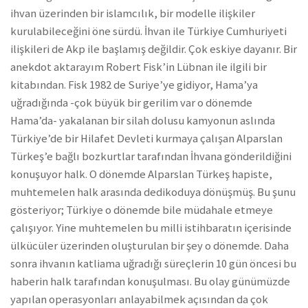
ihvan üzerinden bir islamcılık, bir modelle ilişkiler
kurulabileceğini öne sürdü. İhvan ile Türkiye Cumhuriyeti
ilişkileri de Akp ile başlamış değildir. Çok eskiye dayanır. Bir
anekdot aktarayım Robert Fisk’in Lübnan ile ilgili bir
kitabından. Fisk 1982 de Suriye’ye gidiyor, Hama’ya
uğradığında -çok büyük bir gerilim var o dönemde
Hama’da- yakalanan bir silah dolusu kamyonun aslında
Türkiye’de bir Hilafet Devleti kurmaya çalışan Alparslan
Türkeş’e bağlı bozkurtlar tarafından İhvana gönderildiğini
konuşuyor halk. O dönemde Alparslan Türkeş hapiste,
muhtemelen halk arasında dedikoduya dönüşmüş. Bu şunu
gösteriyor; Türkiye o dönemde bile müdahale etmeye
çalışıyor. Yine muhtemelen bu milli istihbaratın içerisinde
ülkücüler üzerinden oluşturulan bir şey o dönemde. Daha
sonra ihvanın katliama uğradığı süreçlerin 10 gün öncesi bu
haberin halk tarafından konuşulması. Bu olay günümüzde
yapılan operasyonları anlayabilmek açısından da çok