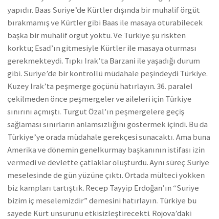
yapıdır. Baas Suriye’de Kürtler dışında bir muhalif örgüt
bırakmamış ve Kürtler gibi Baas ile masaya oturabilecek
başka bir muhalif örgüt yoktu. Ve Türkiye şu riskten
korktu; Esad’ın gitmesiyle Kürtler ile masaya oturması
gerekmekteydi. Tıpkı Irak’ta Barzani ile yaşadığı durum
gibi. Suriye’de bir kontrollü müdahale peşindeydi Türkiye.
Kuzey Irak’ta peşmerge göçünü hatırlayın. 36. paralel
çekilmeden önce peşmergeler ve aileleri için Türkiye
sınırını açmıştı. Turgut Özal’ın peşmergelere geçiş
sağlaması sınırların anlamsızlığını göstermek içindi. Bu da
Türkiye’ye orada müdahale gerekçesi sunacaktı. Ama buna
Amerika ve dönemin genelkurmay başkanının istifası izin
vermedi ve devlette çatlaklar oluşturdu. Aynı süreç Suriye
meselesinde de gün yüzüne çıktı. Ortada mülteci yokken
biz kampları tartıştık. Recep Tayyip Erdoğan’ın “Suriye
bizim iç meselemizdir” demesini hatırlayın. Türkiye bu
sayede Kürt unsurunu etkisizleştirecekti. Rojova’daki