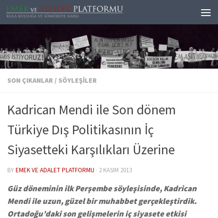
Skip to content
SON ÇIKANLAR
/
SÖYLEŞILER
Kadrican Mendi ile Son dönem
Türkiye Dış Politikasının İç
Siyasetteki Karşılıkları Üzerine
BY
EMEK VE ADALET PLATFORMU
·
2 KASIM 2013
Güz döneminin ilk Perşembe söyleşisinde, Kadrican
Mendi ile uzun, güzel bir muhabbet gerçekleştirdik.
Ortadoğu’daki son gelişmelerin iç siyasete etkisi