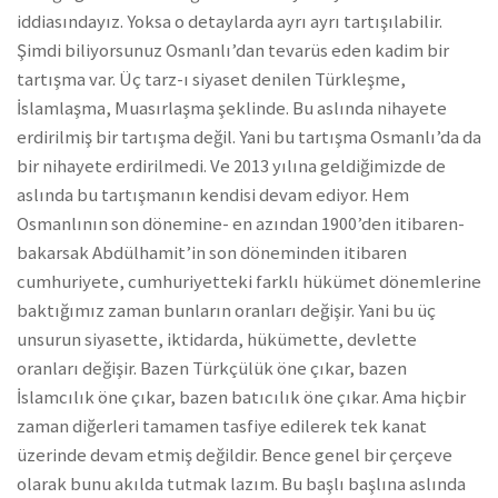
iddiasındayız. Yoksa o detaylarda ayrı ayrı tartışılabilir.
Şimdi biliyorsunuz Osmanlı’dan tevarüs eden kadim bir
tartışma var. Üç tarz-ı siyaset denilen Türkleşme,
İslamlaşma, Muasırlaşma şeklinde. Bu aslında nihayete
erdirilmiş bir tartışma değil. Yani bu tartışma Osmanlı’da da
bir nihayete erdirilmedi. Ve 2013 yılına geldiğimizde de
aslında bu tartışmanın kendisi devam ediyor. Hem
Osmanlının son dönemine- en azından 1900’den itibaren-
bakarsak Abdülhamit’in son döneminden itibaren
cumhuriyete, cumhuriyetteki farklı hükümet dönemlerine
baktığımız zaman bunların oranları değişir. Yani bu üç
unsurun siyasette, iktidarda, hükümette, devlette
oranları değişir. Bazen Türkçülük öne çıkar, bazen
İslamcılık öne çıkar, bazen batıcılık öne çıkar. Ama hiçbir
zaman diğerleri tamamen tasfiye edilerek tek kanat
üzerinde devam etmiş değildir. Bence genel bir çerçeve
olarak bunu akılda tutmak lazım. Bu başlı başlına aslında