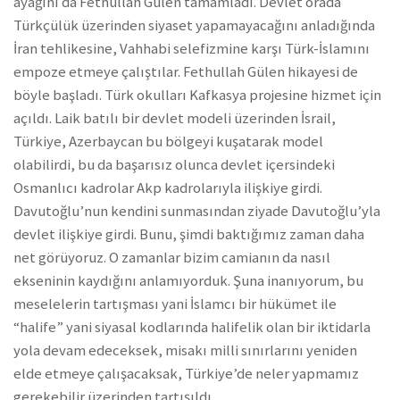
ayağını da Fethullah Gülen tamamladı. Devlet orada
Türkçülük üzerinden siyaset yapamayacağını anladığında
İran tehlikesine, Vahhabi selefizmine karşı Türk-İslamını
empoze etmeye çalıştılar. Fethullah Gülen hikayesi de
böyle başladı. Türk okulları Kafkasya projesine hizmet için
açıldı. Laik batılı bir devlet modeli üzerinden İsrail,
Türkiye, Azerbaycan bu bölgeyi kuşatarak model
olabilirdi, bu da başarısız olunca devlet içersindeki
Osmanlıcı kadrolar Akp kadrolarıyla ilişkiye girdi.
Davutoğlu’nun kendini sunmasından ziyade Davutoğlu’yla
devlet ilişkiye girdi. Bunu, şimdi baktığımız zaman daha
net görüyoruz. O zamanlar bizim camianın da nasıl
ekseninin kaydığını anlamıyorduk. Şuna inanıyorum, bu
meselelerin tartışması yani İslamcı bir hükümet ile
“halife” yani siyasal kodlarında halifelik olan bir iktidarla
yola devam edeceksek, misakı milli sınırlarını yeniden
elde etmeye çalışacaksak, Türkiye’de neler yapmamız
gerekebilir üzerinden tartışıldı.