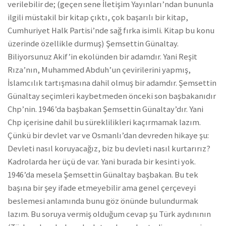
verilebilir de; (geçen sene İletişim Yayınları’ndan bununla
ilgili müstakil bir kitap çıktı, çok başarılı bir kitap,
Cumhuriyet Halk Partisi’nde sağ fırka isimli. Kitap bu konu
üzerinde özellikle durmuş) Şemsettin Günaltay.
Biliyorsunuz Akif’in ekolünden bir adamdır. Yani Reşit
Rıza’nın, Muhammed Abduh’un çevirilerini yapmış,
İslamcılık tartışmasına dahil olmuş bir adamdır. Şemsettin
Günaltay seçimleri kaybetmeden önceki son başbakanıdır
Chp’nin. 1946’da başbakan Şemsettin Günaltay’dır. Yani
Chp içerisine dahil bu süreklilikleri kaçırmamak lazım.
Çünkü bir devlet var ve Osmanlı’dan devreden hikaye şu:
Devleti nasıl koruyacağız, biz bu devleti nasıl kurtarırız?
Kadrolarda her üçü de var. Yani burada bir kesinti yok.
1946’da mesela Şemsettin Günaltay başbakan. Bu tek
başına bir şey ifade etmeyebilir ama genel çerçeveyi
beslemesi anlamında bunu göz önünde bulundurmak
lazım. Bu soruya vermiş olduğum cevap şu Türk aydınının