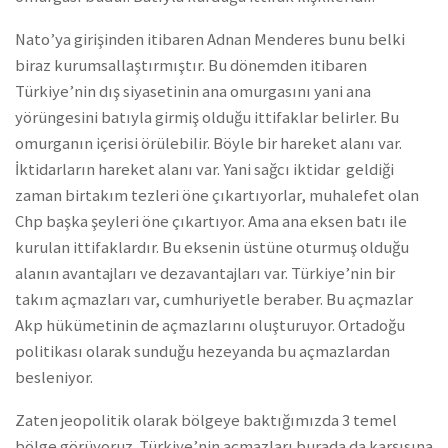
Nato’ya girişinden itibaren Adnan Menderes bunu belki
biraz kurumsallaştırmıştır. Bu dönemden itibaren
Türkiye’nin dış siyasetinin ana omurgasını yani ana
yörüngesini batıyla girmiş olduğu ittifaklar belirler. Bu
omurganın içerisi örülebilir. Böyle bir hareket alanı var.
İktidarların hareket alanı var. Yani sağcı iktidar geldiği
zaman birtakım tezleri öne çıkartıyorlar, muhalefet olan
Chp başka şeyleri öne çıkartıyor. Ama ana eksen batı ile
kurulan ittifaklardır. Bu eksenin üstüne oturmuş olduğu
alanın avantajları ve dezavantajları var. Türkiye’nin bir
takım açmazları var, cumhuriyetle beraber. Bu açmazlar
Akp hükümetinin de açmazlarını oluşturuyor. Ortadoğu
politikası olarak sunduğu hezeyanda bu açmazlardan
besleniyor.
Zaten jeopolitik olarak bölgeye baktığımızda 3 temel
bölge görüyoruz. Türkiye’nin açmazları burada da karşısına