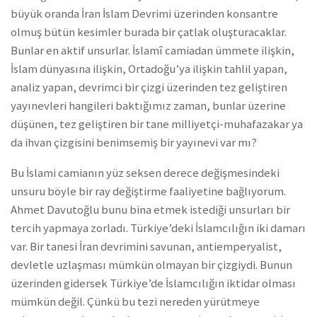
büyük oranda İran İslam Devrimi üzerinden konsantre
olmuş bütün kesimler burada bir çatlak oluşturacaklar.
Bunlar en aktif unsurlar. İslamî camiadan ümmete ilişkin,
İslam dünyasına ilişkin, Ortadoğu’ya ilişkin tahlil yapan,
analiz yapan, devrimci bir çizgi üzerinden tez geliştiren
yayınevleri hangileri baktığımız zaman, bunlar üzerine
düşünen, tez geliştiren bir tane milliyetçi-muhafazakar ya
da ihvan çizgisini benimsemiş bir yayınevi var mı?
Bu İslami camianın yüz seksen derece değişmesindeki
unsuru böyle bir ray değiştirme faaliyetine bağlıyorum.
Ahmet Davutoğlu bunu bina etmek istediği unsurları bir
tercih yapmaya zorladı. Türkiye’deki İslamcılığın iki damarı
var. Bir tanesi İran devrimini savunan, antiemperyalist,
devletle uzlaşması mümkün olmayan bir çizgiydi. Bunun
üzerinden gidersek Türkiye’de İslamcılığın iktidar olması
mümkün değil. Çünkü bu tezi nereden yürütmeye