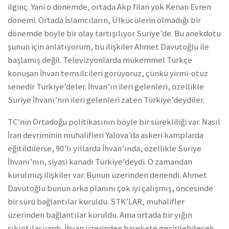
ilginç. Yani o dönemde, ortada Akp filan yok Kenan Evren
dönemi. Ortada İslamcıların, Ülkücülerin olmadığı bir
dönemde böyle bir olay tartışılıyor Suriye’de. Bu anekdotu
şunun için anlatıyorum, bu ilişkiler Ahmet Davutoğlu ile
başlamış değil. Televizyonlarda mükemmel Türkçe
konuşan İhvan temsilcileri görüyoruz, çünkü yirmi-otuz
senedir Türkiye’deler. İhvan’ın ileri gelenleri, özellikle
Suriye İhvanı’nın ileri gelenleri zaten Türkiye’deydiler.
TC’nin Ortadoğu politikasının böyle bir sürekliliği var. Nasıl
İran devriminin muhalifleri Yalova’da askeri kamplarda
eğitildilerse, 90’lı yıllarda İhvan’ında, özellikle Suriye
İhvanı’nın, siyasi kanadı Türkiye’deydi. O zamandan
kurulmuş ilişkiler var. Bunun üzerinden denendi. Ahmet
Davutoğlu bunun arka planını çok iyi çalışmış, öncesinde
bir sürü bağlantılar kuruldu. STK’LAR, muhalifler
üzerinden bağlantılar kuruldu. Ama ortada bir yığın
sıkıntılar vardı. İhvan üzerinden harekete geçirilebilecek