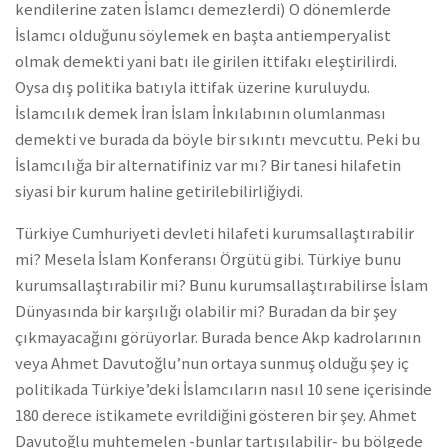
kendilerine zaten İslamcı demezlerdi) O dönemlerde
İslamcı olduğunu söylemek en başta antiemperyalist
olmak demekti yani batı ile girilen ittifakı eleştirilirdi.
Oysa dış politika batıyla ittifak üzerine kuruluydu.
İslamcılık demek İran İslam İnkılabının olumlanması
demekti ve burada da böyle bir sıkıntı mevcuttu. Peki bu
İslamcılığa bir alternatifiniz var mı? Bir tanesi hilafetin
siyasi bir kurum haline getirilebilirliğiydi.
Türkiye Cumhuriyeti devleti hilafeti kurumsallaştırabilir
mi? Mesela İslam Konferansı Örgütü gibi. Türkiye bunu
kurumsallaştırabilir mi? Bunu kurumsallaştırabilirse İslam
Dünyasında bir karşılığı olabilir mi? Buradan da bir şey
çıkmayacağını görüyorlar. Burada bence Akp kadrolarının
veya Ahmet Davutoğlu’nun ortaya sunmuş olduğu şey iç
politikada Türkiye’deki İslamcıların nasıl 10 sene içerisinde
180 derece istikamete evrildiğini gösteren bir şey. Ahmet
Davutoğlu muhtemelen -bunlar tartışılabilir- bu bölgede