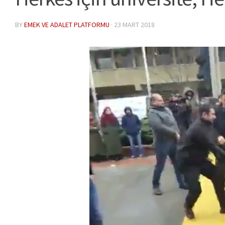
BY
EMEK VE ADALET PLATFORMU
·
23 MART 2018