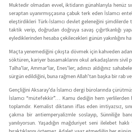
Muktedir olmadan evvel, iktidarın günahlarıyla henüz sın
seraptan uyanırmışçasına çabuk terk eden İslamcı entel
eleştirdikleri Türk-İslamcı devlet geleneğini şimdilerde 
taktik verip, doğrudan doğruya savaş çığırtkanlığı ya
eylediklerinden hesaba çekilecekleri günün yakınlığını hat
Maçta yenemediğini çıkışta dövmek için kahveden adam t
söktüren, kariyer basamaklarını okul arkadaşlarını sivil p
Talha’lar, Ammar’lar, Enes’ler; adınızı aldığınız sahabe
sürgün edildiğini, buna rağmen Allah’tan başka bir rab vey
Gençliğini Aksaray’da İslamcı dergi bürolarında çürütmü
İslamcı “mütefekkir”… Kamu dediğin hem yerlilerden h
toplamdır. Kemalist diktanın iflas eden imtiyazsız, sı
çakma bir antiemperyalizmle soslayıp, Sünniliğe band
yanılıyorsun. Yaşadığın mağduriyet seni ilelebet ha
bıraktıklarını örtemez. Adalet vaaz etmediğin her günün 