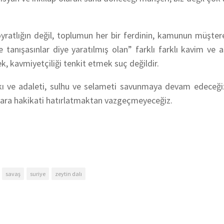
hoyratlığın değil, toplumun her bir ferdinin, kamunun müştere
e tanışasınlar diye yaratılmış olan” farklı farklı kavim ve a
, kavmiyetçiliği tenkit etmek suç değildir.
kı ve adaleti, sulhu ve selameti savunmaya devam edeceği
şlara hakikati hatırlatmaktan vazgeçmeyeceğiz.
savaş
suriye
zeytin dalı