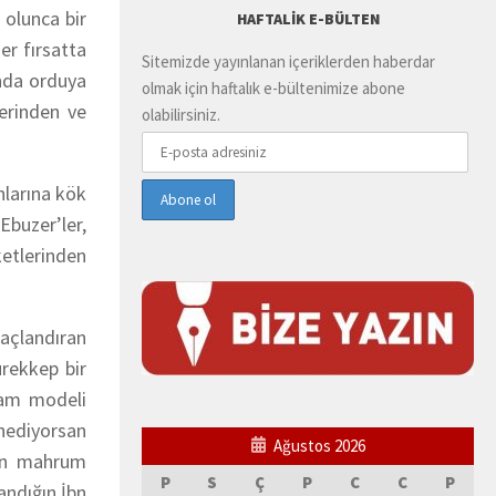
 olunca bir
HAFTALIK E-BÜLTEN
er fırsatta
Sitemizde yayınlanan içeriklerden haberdar
ında orduya
olmak için haftalık e-bültenimize abone
erinden ve
olabilirsiniz.
nlarına kök
Ebuzer’ler,
ketlerinden
taçlandıran
rekkep bir
ddam modeli
nediyorsan
Ağustos 2026
gün mahrum
P
S
Ç
P
C
C
P
andığın İbn