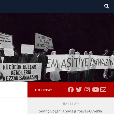
FOLLOW:
NEXT STORY
Sevinç Doğan’la Söyleşi: “Savaş-Güvenlik