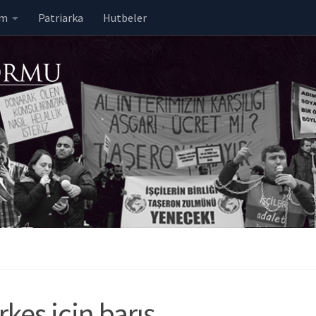
em
Patriarka
Hutbeler
rkes için barış