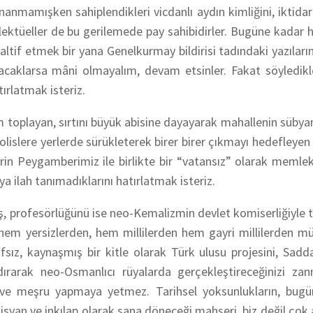
anmamışken sahiplendikleri vicdanlı aydın kimliğini, iktidar
ektüeller de bu gerilemede pay sahibidirler. Bugüne kadar h
taltif etmek bir yana Genelkurmay bildirisi tadındaki yazılar
pacaklarsa mâni olmayalım, devam etsinler. Fakat söyledikl
ırlatmak isteriz.
oplayan, sırtını büyük abisine dayayarak mahallenin sübya
olislere yerlerde sürükleterek birer birer çıkmayı hedefleyen 
lerin Peygamberimiz ile birlikte bir “vatansız” olarak memle
a ilah tanımadıklarını hatırlatmak isteriz.
ş, profesörlüğünü ise neo-Kemalizmin devlet komiserliğiyle 
em yersizlerden, hem millilerden hem gayri millilerden mü
nıfsız, kaynaşmış bir kitle olarak Türk ulusu projesini, Sa
ırarak neo-Osmanlıcı rüyalarda gerçekleştireceğinizi zan
klı ve meşru yapmaya yetmez. Tarihsel yoksunlukların, bu
isyan ve inkılap olarak sana döneceği mahşeri, biz değil çok 