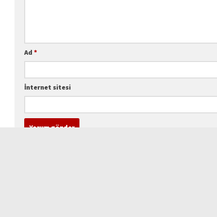
Ad
*
İnternet sitesi
Geçmişte EAP