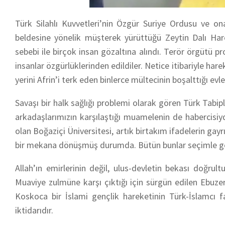
Türk Silahlı Kuvvetleri’nin Özgür Suriye Ordusu ve ona
beldesine yönelik müşterek yürüttüğü Zeytin Dalı Har
sebebi ile birçok insan gözaltına alındı. Terör örgütü pro
insanlar özgürlüklerinden edildiler. Netice itibariyle hare
yerini Afrin’i terk eden binlerce mültecinin boşalttığı evl
Savaşı bir halk sağlığı problemi olarak gören Türk Tabiple
arkadaşlarımızın karşılaştığı muamelenin de habercisi
olan Boğaziçi Üniversitesi, artık birtakım ifadelerin gayr
bir mekana dönüşmüş durumda. Bütün bunlar seçimle ge
Allah’ın emirlerinin değil, ulus-devletin bekası doğru
Muaviye zulmüne karşı çıktığı için sürgün edilen Ebuze
Koskoca bir İslami gençlik hareketinin Türk-İslamcı 
iktidarıdır.