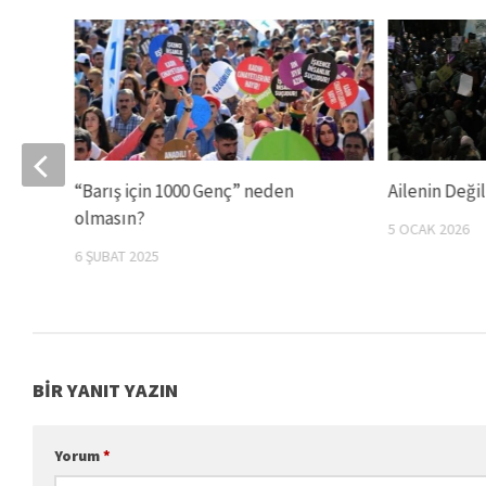
nda
“Barış için 1000 Genç” neden
Ailenin Değil 
olmasın?
5 OCAK 2026
6 ŞUBAT 2025
BIR YANIT YAZIN
Yorum
*