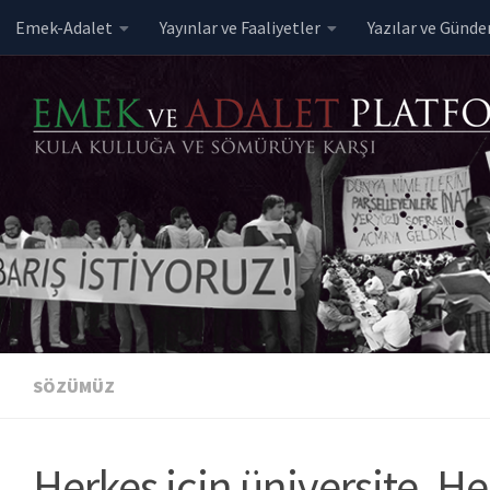
Emek-Adalet
Yayınlar ve Faaliyetler
Yazılar ve Günd
Skip to content
SÖZÜMÜZ
Herkes için üniversite, He