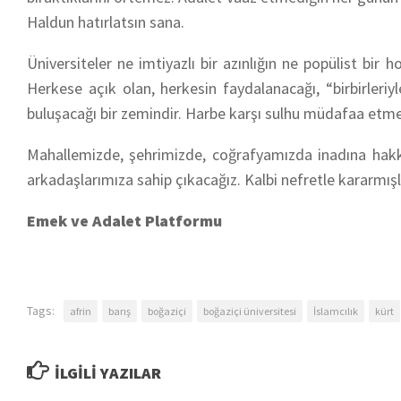
Haldun hatırlatsın sana.
Üniversiteler ne imtiyazlı bir azınlığın ne popülist bir 
Herkese açık olan, herkesin faydalanacağı, “birbirleriyl
buluşacağı bir zemindir. Harbe karşı sulhu müdafaa etmek
Mahallemizde, şehrimizde, coğrafyamızda inadına hak
arkadaşlarımıza sahip çıkacağız. Kalbi nefretle kararmı
Emek ve Adalet Platformu
Tags:
afrin
barış
boğaziçi
boğaziçi üniversitesi
İslamcılık
kürt
İLGILI YAZILAR