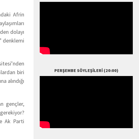
ndaki Afrin
ylaşımları
nden dolayı
er” denklemi
sitesi’nden
PERŞEMBE SÖYLEŞILERI (20:00)
ardan biri
na alındığı
an gençler,
 gerekiyor?
e Ak Parti