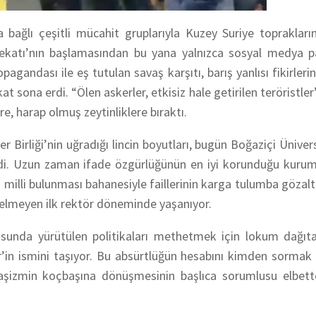
 bağlı çeşitli mücahit gruplarıyla Kuzey Suriye toprakları
ekatı’nın başlamasından bu yana yalnızca sosyal medya pa
pagandası ile eş tutulan savaş karşıtı, barış yanlısı fikirleri
kat sona erdi. “Ölen askerler, etkisiz hale getirilen teröristl
ere, harap olmuş zeytinliklere bıraktı.
r Birliği’nin uğradığı lincin boyutları, bugün Boğaziçi Üniver
ydi. Uzun zaman ifade özgürlüğünün en iyi korunduğu kuruml
ı milli bulunması bahanesiyle faillerinin karga tulumba gözaltı
lmeyen ilk rektör döneminde yaşanıyor.
ltusunda yürütülen politikaları methetmek için lokum dağıt
r’in ismini taşıyor. Bu absürtlüğün hesabını kimden sormak
faşizmin koçbaşına dönüşmesinin başlıca sorumlusu elbett