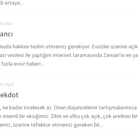
 ortaya...
AT 2014
tancı
nuda hakkını teslim etmemiz gerekiyor. Evsizler üzerine açık
yazı vesilesi ile yaptığım internet taramasında Zaman’ın en y
azla evsiz haberi...
AT 2014
nekdot
 ne kadar incelesek az. Onun düşüncelerini tartışmalarımıza
nemli bir eksiğimiz. Zihni ve ufku çok açık, çok üretken bi
emiz, üzerine tefekkür etmemiz gereken bir...