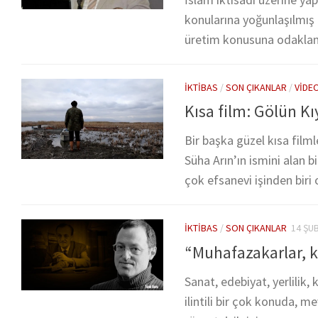
konularına yoğunlaşılmış 
üretim konusuna odaklanma
İKTIBAS
/
SON ÇIKANLAR
/
VIDE
Kısa film: Gölün Kı
Bir başka güzel kısa film
Süha Arın’ın ismini alan 
çok efsanevi işinden biri 
İKTIBAS
/
SON ÇIKANLAR
14 ŞU
“Muhafazakarlar, k
Sanat, edebiyat, yerlilik, 
ilintili bir çok konuda, m