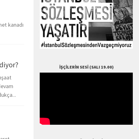
ümet kanadı
diyor?
İŞÇILERIN SESI (SALI 19.00)
inşaat
 devam
dukça...
caret