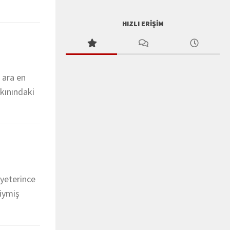
HIZLI ERIŞIM
 ara en
akınındaki
 yeterince
riymiş