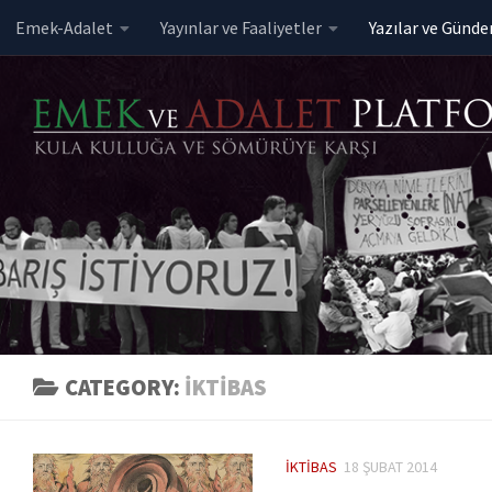
Emek-Adalet
Yayınlar ve Faaliyetler
Yazılar ve Günd
Skip to content
CATEGORY:
İKTIBAS
İKTIBAS
18 ŞUBAT 2014