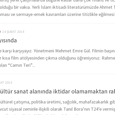
olduğu bir vakıa. Yerli İslam iktisadı literatürümüzde Ahmet
sı ve sermaye-emek kavramları üzerine titizlikle eğilmesi i
O
14 ŞUBAT 2014
yısında
le karşı karşıyayız. Yönetmeni Mehmet Emre Gül. Filmin başın
bir kısa film atölyesinden çıkma olduğunu öğreniyoruz. Rahme
olan “Camın Teri”...
BAT 2014
ültür sanat alanında iktidar olamamaktan ra
kültürel çatışma, politika üretimi, sağcılık, muhafazakarlık gibi 
evcut siyasal zeminle ilişkili olarak Tanıl Bora’nın T24’e verm