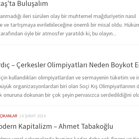
taş’ta Buluşalım
anmadığı ileri sürülen olay bir muhtemel mağduriyetin nasıl
ile ve tartışmaya evrilebileceğine önemli bir misal oldu. Hük
arafından öyle bir atmosfer yaratıldı ki; bu olayın...
ıç – Çerkesler Olimpiyatları Neden Boykot E
 için kullandıkları olimpiyatlardan ve sermayenin tüketim ve 
i büyük organizasyonlardan biri olan Soçi Kış Olimpiyatlarının
lık onuruna dokunan bir çok şeyin pervasızca serdedildiğini ol
ÇIKANLAR
14 ŞUBAT 2014
Modern Kapitalizm – Ahmet Tabakoğlu
pılmış yerel çalışmalarda bugüne kadar daha çok finans ve ti