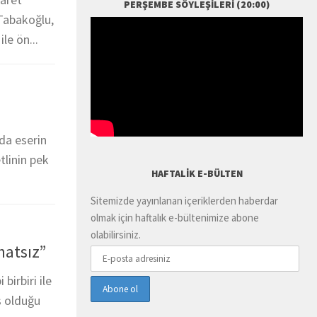
PERŞEMBE SÖYLEŞILERI (20:00)
 Tabakoğlu,
le ön...
da eserin
tlinin pek
HAFTALIK E-BÜLTEN
Sitemizde yayınlanan içeriklerden haberdar
olmak için haftalık e-bültenimize abone
olabilirsiniz.
hatsız”
birbiri ile
iş olduğu