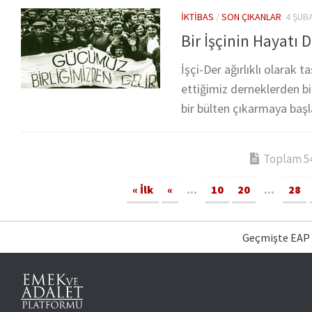
İKTIBAS
/
SON ÇIKANLAR
4 ŞUB
Bir İşçinin Hayatı 
İşçi-Der ağırlıklı olarak 
ettiğimiz derneklerden bi
bir bülten çıkarmaya başla
Toplam 54 
« İlk
«
...
10
20
...
28
Geçmişte EAP