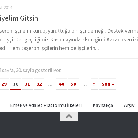
AT 2014
Diyelim Gitsin
taşeron işçilerin kurup, yürüttüğü bir işçi derneği. Destek ver
ri. İşçi-Der geçtiğimiz Kasım ayında Ekmeğimi Kazanırken isi
dı. Hem taşeron işçilerin hem de işçilerin...
sayfa, 30. sayfa gösteriliyor.
29
30
31
32
...
40
50
...
»
Son »
Emek ve Adalet Platformu İlkeleri
Kaynakça
Arşiv