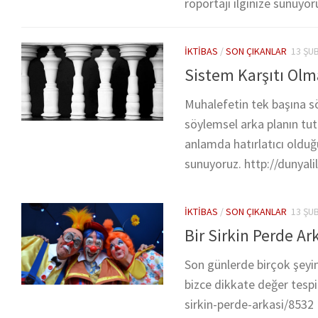
röportajı ilginize sunuyo
İKTIBAS
/
SON ÇIKANLAR
13 ŞU
Sistem Karşıtı Ol
Muhalefetin tek başına s
söylemsel arka planın tut
anlamda hatırlatıcı oldu
sunuyoruz. http://dunyali
İKTIBAS
/
SON ÇIKANLAR
13 ŞU
Bir Sirkin Perde Ar
Son günlerde birçok şeyi
bizce dikkate değer tespit
sirkin-perde-arkasi/8532