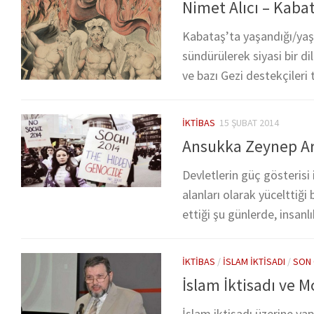
Nimet Alıcı – Kaba
Kabataş’ta yaşandığı/yaş
sündürülerek siyasi bir d
ve bazı Gezi destekçileri t
İKTIBAS
15 ŞUBAT 2014
Ansukka Zeynep Ard
Devletlerin güç gösterisi
alanları olarak yücelttiğ
ettiği şu günlerde, insan
İKTIBAS
/
İSLAM İKTISADI
/
SON 
İslam İktisadı ve 
İslam iktisadı üzerine ya