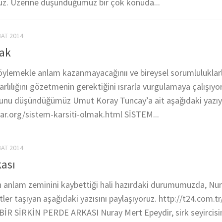
ruz. Üzerine düşündüğümüz bir çok konuda...
BAT 2014
mak
öylemekle anlam kazanmayacağınıı ve bireysel sorumluluklarla
arlılığını gözetmenin gerektiğini ısrarla vurgulamaya çalışıyo
ğunu düşündüğümüz Umut Koray Tuncay’a ait aşağıdaki yazıyı 
lar.org/sistem-karsiti-olmak.html SİSTEM...
BAT 2014
kası
n anlam zeminini kaybettiği hali hazırdaki durumumuzda, Nur
ler taşıyan aşağıdaki yazısını paylaşıyoruz. http://t24.com.tr/
 BİR SİRKİN PERDE ARKASI Nuray Mert Epeydir, sirk seyircisi