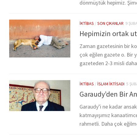
dönmüştük hepimiz. Şimdi
İKTIBAS
/
SON ÇIKANLAR
9 ŞUB
Hepimizin ortak u
Zaman gazetesinin bir ko
çok eğilen gazete o. Bir 
gazeteden 2-3 misli daha f
İKTIBAS
/
İSLAM İKTISADI
5 ŞUB
Garaudy’den Bir A
Garaudy’i ne kadar ansak,
katmayışımız kanaatimce ö
rahmetli. Daha çok eğilm